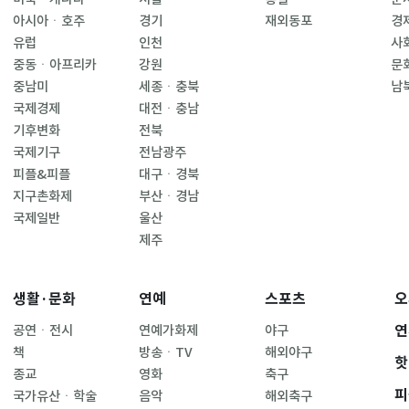
아시아ㆍ호주
경기
재외동포
경
유럽
인천
사
중동ㆍ아프리카
강원
문
중남미
세종ㆍ충북
남
국제경제
대전ㆍ충남
기후변화
전북
국제기구
전남광주
피플&피플
대구ㆍ경북
지구촌화제
부산ㆍ경남
국제일반
울산
제주
생활·문화
연예
스포츠
오
연
공연ㆍ전시
연예가화제
야구
책
방송ㆍTV
해외야구
핫
종교
영화
축구
피
국가유산ㆍ학술
음악
해외축구