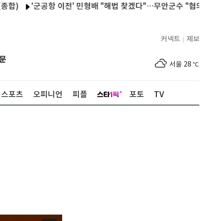
'군공항 이전' 민형배 "해법 찾겠다"…무안군수 "협의체 적극 참여"
커넥트
제보
|
제주
29
℃
문
서울
28
℃
부산
25
℃
스포츠
오피니언
피플
포토
TV
대구
28
℃
인천
30
℃
광주
33
℃
대전
30
℃
울산
24
℃
강릉
22
℃
제주
29
℃