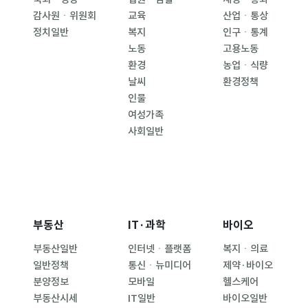
감사원ㆍ위원회
교육
산업ㆍ통상
정치일반
복지
인구ㆍ통계
노동
고용노동
환경
농업ㆍ식량
날씨
환경정책
인물
여성가족
사회일반
부동산
IT·과학
바이오
부동산일반
인터넷ㆍ플랫폼
복지ㆍ의료
일반정책
통신ㆍ뉴미디어
제약·바이오
분양정보
모바일
헬스케어
부동산시세
IT일반
바이오일반