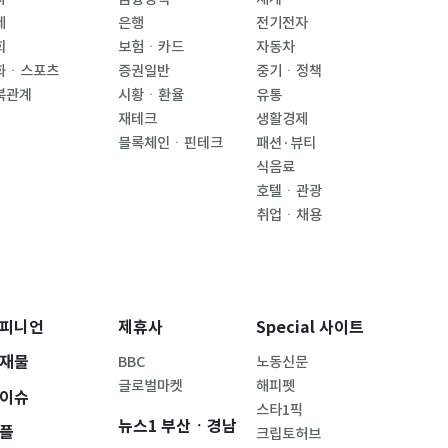
제
은행
전기전자
회
보험ㆍ카드
자동차
화ㆍ스포츠
증권일반
중기ㆍ정책
북관계
시황ㆍ환율
유통
재테크
생활경제
블록체인ㆍ핀테크
패션·뷰티
식음료
호텔ㆍ관광
취업ㆍ채용
피니언
제휴사
Special 사이트
재물
BBC
노동신문
글로벌마켓
해피펫
이슈
스타1픽
뉴스1 부산ㆍ경남
플
크립토허브