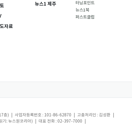
터닝포인트
뉴스1 제주
토
뉴스1북
V
퍼스트클럽
도자료
17층)
|
사업자등록번호 : 101-86-62870
|
고충처리인 : 김성환
|
(읽기: 뉴스원코리아)
|
대표 전화 : 02-397-7000
|