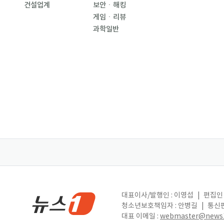
건설업계
보안ㆍ해킹
게임ㆍ리뷰
과학일반
대표이사/발행인 : 이영섭
|
편집인 
청소년보호책임자 : 안병길
|
통신판
대표 이메일 :
webmaster@news1