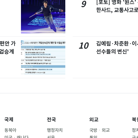
[포토] 영화 '원스
9
한사드, 교통사고로
개편안 가
김예림·차준환·이
10
사업승계
선수들의 변신'
국제
전국
외교
북
동북아
행정자치
국방ㆍ외교
정
미국ㆍ캐나다
서울
통일
군