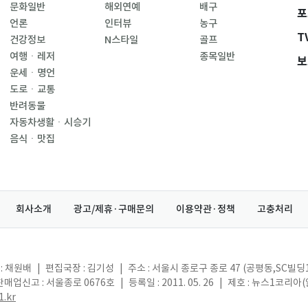
문화일반
해외연예
배구
포
언론
인터뷰
농구
T
건강정보
N스타일
골프
여행ㆍ레저
종목일반
보
운세ㆍ명언
도로ㆍ교통
반려동물
자동차생활ㆍ시승기
음식ㆍ맛집
회사소개
광고/제휴·구매문의
이용약관·정책
고충처리
: 채원배
|
편집국장 : 김기성
|
주소 : 서울시 종로구 종로 47 (공평동,SC빌딩
매업신고 : 서울종로 0676호
|
등록일 : 2011. 05. 26
|
제호 : 뉴스1코리아
.kr