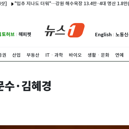
"입추 지나도 더워"…강원 해수욕장 13.4만·4대 명산 1.8만(종합)
립토허브
해피펫
English
노동신
|
|
증권
산업
부동산
ITㆍ과학
바이오
생활ㆍ문화
연예
문수·김혜경