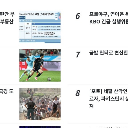
개편안 부
프로야구, 연이은
6
합부동산
KBO 긴급 실행위
금발 헌터로 변신한
7
국경 도
[포토] 네팔 산악인
8
르자, 파키스탄서 
져