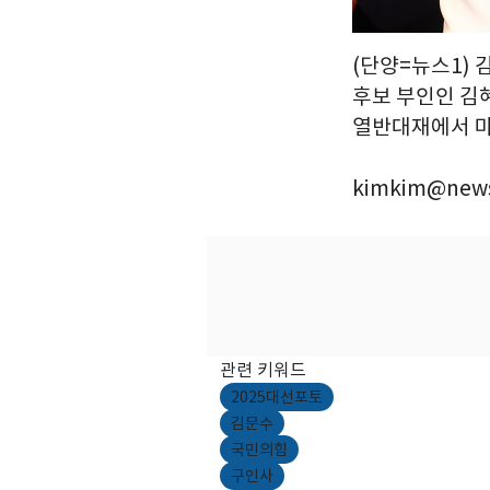
(단양=뉴스1)
후보 부인인 김
열반대재에서 마주
kimkim@news
관련 키워드
2025대선포토
김문수
국민의힘
구인사