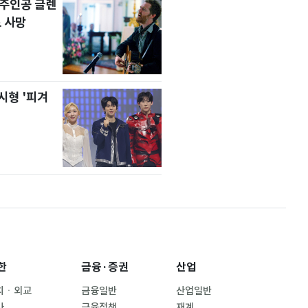
' 주인공 글렌
 사망
시형 '피겨
한
금융·증권
산업
치ㆍ외교
금융일반
산업일반
사
금융정책
재계