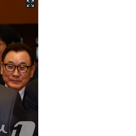
서울
28
℃
부산
25
℃
대구
28
℃
인천
30
℃
광주
33
℃
대전
30
℃
울산
24
℃
강릉
22
℃
제주
29
℃