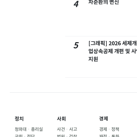
차준환의 변신
4
[그래픽] 2026 세제
5
업상속공제 개편 및 
지원
정치
사회
경제
청와대ㆍ총리실
사건ㆍ사고
경제ㆍ정책
국회ㆍ정당
법원ㆍ검찰
재정ㆍ통화