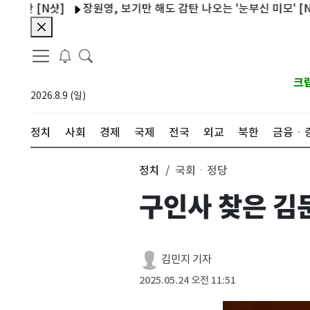
[N샷]
장원영, 보기만 해도 감탄 나오는 '눈부신 미모' [N샷]
크
2026.8.9 (일)
정치
사회
경제
국제
전국
외교
북한
금융ㆍ
정치
국회ㆍ정당
구인사 찾은 김
김민지 기자
2025.05.24 오전 11:51