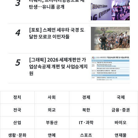
티웨이, 트리니티항공으로 재
3
탄생…유니폼 공개
[포토] 스페인 세우타 국경 도
4
달한 모로코 이민자들
[그래픽] 2026 세제개편안 가
5
업상속공제 개편 및 사업승계지
원
정치
사회
경제
국제
전국
외교
북한
금융·증권
산업
부동산
IT·과학
바이오
생활·문화
연예
스포츠
연재물