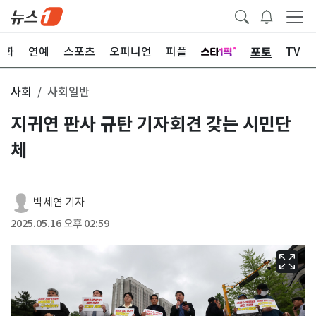
포토
문화
연예
스포츠
오피니언
피플
TV
사회
사회일반
지귀연 판사 규탄 기자회견 갖는 시민단
체
박세연 기자
2025.05.16 오후 02:59