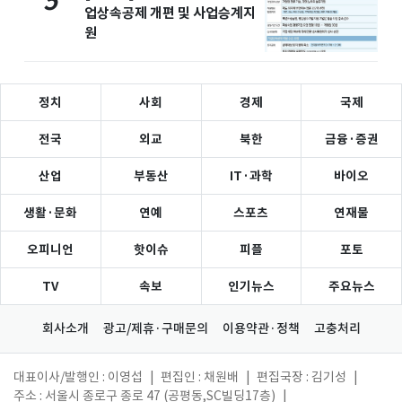
5
업상속공제 개편 및 사업승계지
원
정치
사회
경제
국제
전국
외교
북한
금융·증권
산업
부동산
IT·과학
바이오
생활·문화
연예
스포츠
연재물
오피니언
핫이슈
피플
포토
TV
속보
인기뉴스
주요뉴스
회사소개
광고/제휴·구매문의
이용약관·정책
고충처리
대표이사/발행인 : 이영섭
|
편집인 : 채원배
|
편집국장 : 김기성
|
주소 : 서울시 종로구 종로 47 (공평동,SC빌딩17층)
|