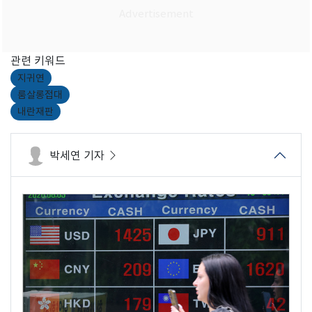
관련 키워드
지귀연
룸살롱접대
내란재판
박세연 기자