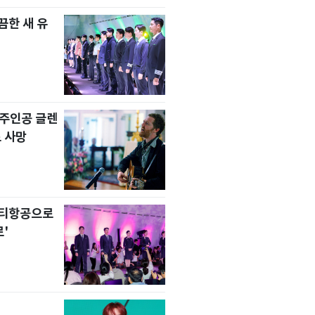
한 새 유
' 주인공 글렌
 사망
니티항공으로
'