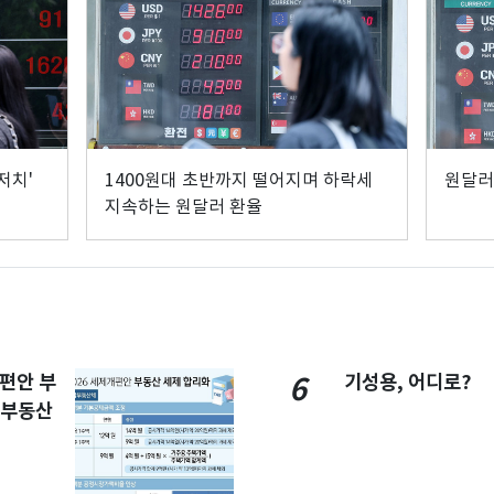
저치'
1400원대 초반까지 떨어지며 하락세
원달러
지속하는 원달러 환율
개편안 부
기성용, 어디로?
6
합부동산