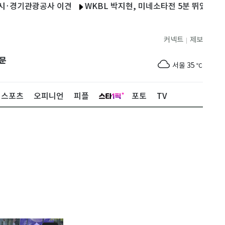
기관광공사 이견
WKBL 박지현, 미네소타전 5분 뛰었지만 무득점
커넥트
제보
|
제주
31
℃
문
서울
35
℃
부산
35
℃
스포츠
오피니언
피플
포토
TV
대구
37
℃
인천
36
℃
광주
37
℃
대전
37
℃
울산
34
℃
강릉
31
℃
제주
31
℃