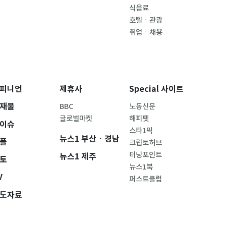
식음료
호텔ㆍ관광
취업ㆍ채용
피니언
제휴사
Special 사이트
재물
BBC
노동신문
글로벌마켓
해피펫
이슈
스타1픽
뉴스1 부산ㆍ경남
플
크립토허브
터닝포인트
뉴스1 제주
토
뉴스1북
V
퍼스트클럽
도자료