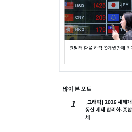
원달러 환율 하락 '9개월만에 최
많이 본 포토
[그래픽] 2026 세제
1
동산 세제 합리화-종
세