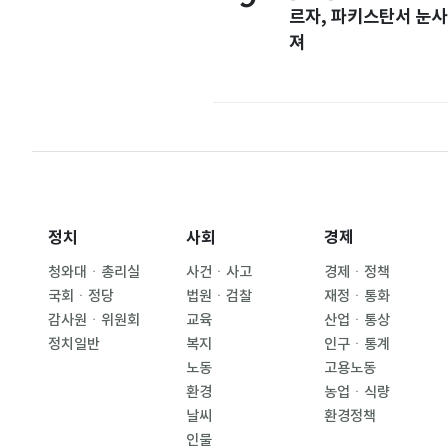
르자, 파키스탄서 눈사
져
정치
사회
경제
청와대ㆍ총리실
사건ㆍ사고
경제ㆍ정책
국회ㆍ정당
법원ㆍ검찰
재정ㆍ통화
감사원ㆍ위원회
교육
산업ㆍ통상
정치일반
복지
인구ㆍ통계
노동
고용노동
환경
농업ㆍ식량
날씨
환경정책
인물