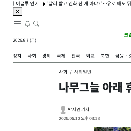
에 이글루 인기
"달러 팔고 엔화 산 게 아냐?"…유로 매도 뒤늦게 안 
크
2026.8.7 (금)
정치
사회
경제
국제
전국
외교
북한
금융ㆍ
사회
사회일반
나무그늘 아래 
박세연 기자
2026.06.10 오후 03:13