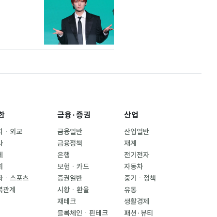
한
금융·증권
산업
치ㆍ외교
금융일반
산업일반
사
금융정책
재계
제
은행
전기전자
회
보험ㆍ카드
자동차
화ㆍ스포츠
증권일반
중기ㆍ정책
북관계
시황ㆍ환율
유통
재테크
생활경제
블록체인ㆍ핀테크
패션·뷰티