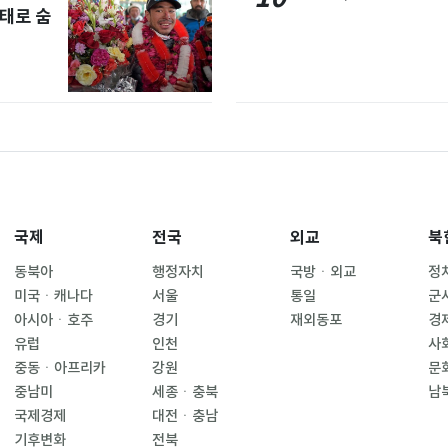
태로 숨
국제
전국
외교
북
동북아
행정자치
국방ㆍ외교
정
미국ㆍ캐나다
서울
통일
군
아시아ㆍ호주
경기
재외동포
경
유럽
인천
사
중동ㆍ아프리카
강원
문
중남미
세종ㆍ충북
남
국제경제
대전ㆍ충남
기후변화
전북