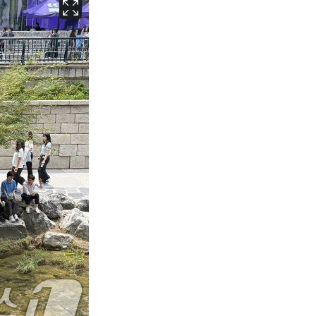
서울
35
℃
부산
35
℃
대구
37
℃
인천
36
℃
광주
37
℃
대전
37
℃
울산
34
℃
강릉
31
℃
제주
31
℃