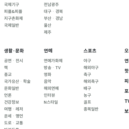
국제기구
전남광주
피플&피플
대구ㆍ경북
지구촌화제
부산ㆍ경남
국제일반
울산
제주
생활·문화
연예
스포츠
오
연
공연ㆍ전시
연예가화제
야구
책
방송ㆍTV
해외야구
핫
종교
영화
축구
피
국가유산ㆍ학술
음악
해외축구
문화일반
해외연예
배구
포
언론
인터뷰
농구
T
건강정보
N스타일
골프
여행ㆍ레저
종목일반
보
운세ㆍ명언
도로ㆍ교통