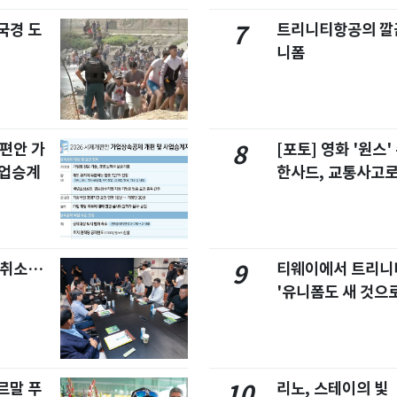
국경 도
트리니티항공의 깔끔
7
니폼
개편안 가
[포토] 영화 '원스
8
사업승계
한사드, 교통사고로
염취소…
티웨이에서 트리
9
'유니폼도 새 것으로
르말 푸
리노, 스테이의 빛
10