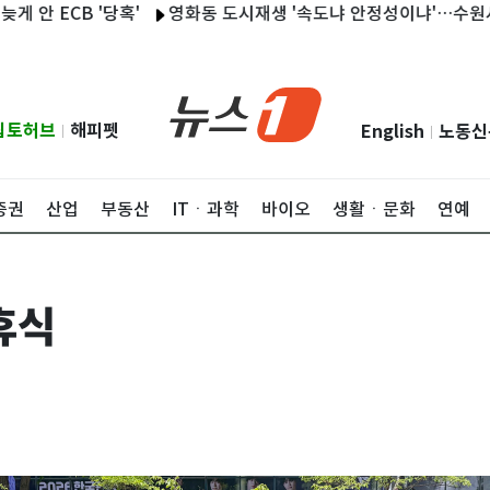
ECB '당혹'
영화동 도시재생 '속도냐 안정성이냐'…수원시·경
립토허브
해피펫
English
노동신
|
|
증권
산업
부동산
ITㆍ과학
바이오
생활ㆍ문화
연예
휴식