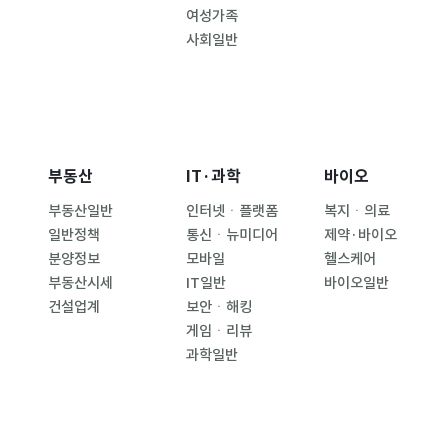
여성가족
사회일반
부동산
IT·과학
바이오
부동산일반
인터넷ㆍ플랫폼
복지ㆍ의료
일반정책
통신ㆍ뉴미디어
제약·바이오
분양정보
모바일
헬스케어
부동산시세
IT일반
바이오일반
건설업계
보안ㆍ해킹
게임ㆍ리뷰
과학일반