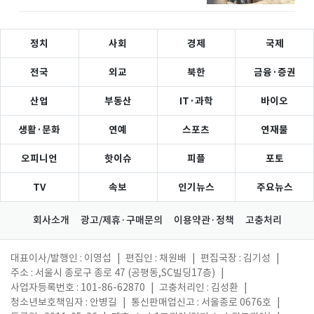
정치
사회
경제
국제
전국
외교
북한
금융·증권
산업
부동산
IT·과학
바이오
생활·문화
연예
스포츠
연재물
오피니언
핫이슈
피플
포토
TV
속보
인기뉴스
주요뉴스
회사소개
광고/제휴·구매문의
이용약관·정책
고충처리
대표이사/발행인 : 이영섭
|
편집인 : 채원배
|
편집국장 : 김기성
|
주소 : 서울시 종로구 종로 47 (공평동,SC빌딩17층)
|
사업자등록번호 : 101-86-62870
|
고충처리인 : 김성환
|
청소년보호책임자 : 안병길
|
통신판매업신고 : 서울종로 0676호
|