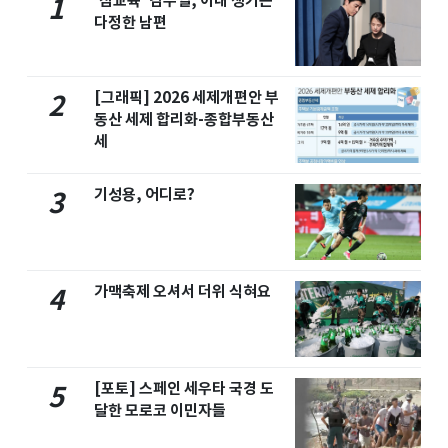
'참교육' 김무열, 아내 챙기는
1
다정한 남편
[그래픽] 2026 세제개편안 부
2
동산 세제 합리화-종합부동산
세
기성용, 어디로?
3
가맥축제 오셔서 더위 식혀요
4
[포토] 스페인 세우타 국경 도
5
달한 모로코 이민자들