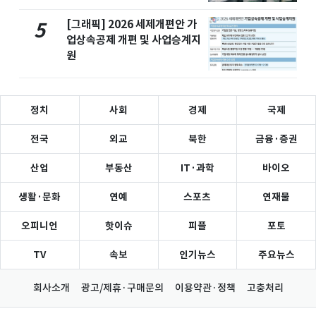
[그래픽] 2026 세제개편안 가
5
업상속공제 개편 및 사업승계지
원
정치
사회
경제
국제
전국
외교
북한
금융·증권
산업
부동산
IT·과학
바이오
생활·문화
연예
스포츠
연재물
오피니언
핫이슈
피플
포토
TV
속보
인기뉴스
주요뉴스
회사소개
광고/제휴·구매문의
이용약관·정책
고충처리