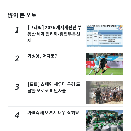
많이 본 포토
[그래픽] 2026 세제개편안 부
1
동산 세제 합리화-종합부동산
세
기성용, 어디로?
2
[포토] 스페인 세우타 국경 도
3
달한 모로코 이민자들
가맥축제 오셔서 더위 식혀요
4