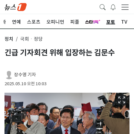
포토
문화
연예
스포츠
오피니언
피플
TV
정치
국회ㆍ정당
긴급 기자회견 위해 입장하는 김문수
장수영 기자
2025.05.10 오전 10:03