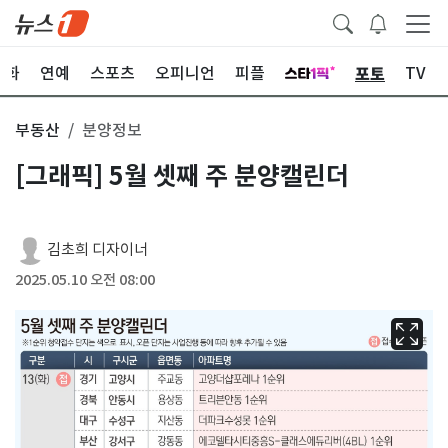
포토
문화
연예
스포츠
오피니언
피플
TV
부동산
분양정보
[그래픽] 5월 셋째 주 분양캘린더
김초희 디자이너
2025.05.10 오전 08:00