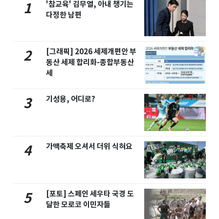
'참교육' 김무열, 아내 챙기는
1
다정한 남편
[그래픽] 2026 세제개편안 부
2
동산 세제 합리화-종합부동산
세
기성용, 어디로?
3
가맥축제 오셔서 더위 식혀요
4
[포토] 스페인 세우타 국경 도
5
달한 모로코 이민자들