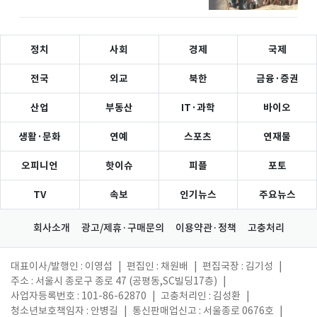
정치
사회
경제
국제
전국
외교
북한
금융·증권
산업
부동산
IT·과학
바이오
생활·문화
연예
스포츠
연재물
오피니언
핫이슈
피플
포토
TV
속보
인기뉴스
주요뉴스
회사소개
광고/제휴·구매문의
이용약관·정책
고충처리
대표이사/발행인 : 이영섭
|
편집인 : 채원배
|
편집국장 : 김기성
|
주소 : 서울시 종로구 종로 47 (공평동,SC빌딩17층)
|
사업자등록번호 : 101-86-62870
|
고충처리인 : 김성환
|
청소년보호책임자 : 안병길
|
통신판매업신고 : 서울종로 0676호
|