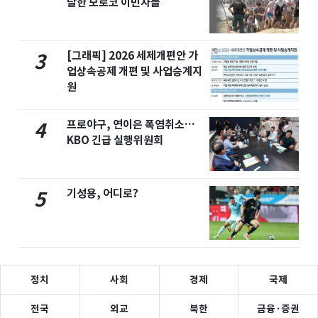
달한 모로코 이민자들
[그래픽] 2026 세제개편안 가
3
업상속공제 개편 및 사업승계지
원
프로야구, 연이은 폭염취소…
4
KBO 긴급 실행위원회
기성용, 어디로?
5
정치
사회
경제
국제
전국
외교
북한
금융·증권