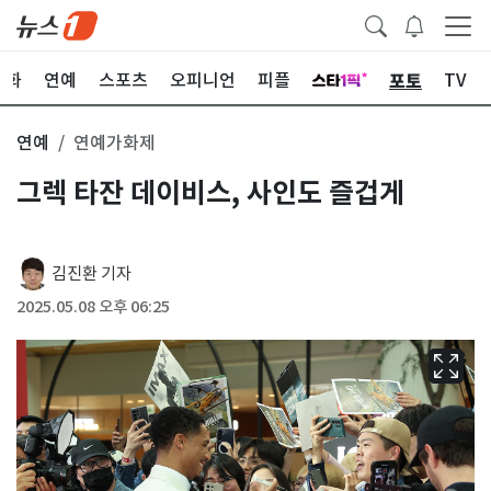
포토
문화
연예
스포츠
오피니언
피플
TV
연예
연예가화제
그렉 타잔 데이비스, 사인도 즐겁게
김진환 기자
2025.05.08 오후 06:25