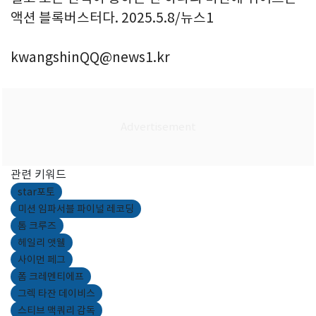
액션 블록버스터다. 2025.5.8/뉴스1
kwangshinQQ@news1.kr
관련 키워드
star포토
미션 임파서블 파이널 레코딩
톰 크루즈
헤일리 앳웰
사이먼 페그
폼 크레멘티에프
그렉 타잔 데이비스
스티브 맥쿼리 감독