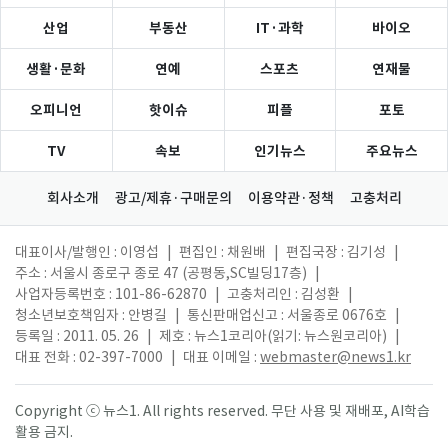
산업
부동산
IT·과학
바이오
생활·문화
연예
스포츠
연재물
오피니언
핫이슈
피플
포토
TV
속보
인기뉴스
주요뉴스
회사소개
광고/제휴·구매문의
이용약관·정책
고충처리
대표이사/발행인 : 이영섭
|
편집인 : 채원배
|
편집국장 : 김기성
|
주소 : 서울시 종로구 종로 47 (공평동,SC빌딩17층)
|
사업자등록번호 : 101-86-62870
|
고충처리인 : 김성환
|
청소년보호책임자 : 안병길
|
통신판매업신고 : 서울종로 0676호
|
등록일 : 2011. 05. 26
|
제호 : 뉴스1코리아(읽기: 뉴스원코리아)
|
대표 전화 : 02-397-7000
|
대표 이메일 :
webmaster@news1.kr
Copyright ⓒ 뉴스1. All rights reserved. 무단 사용 및 재배포, AI학습
활용 금지.