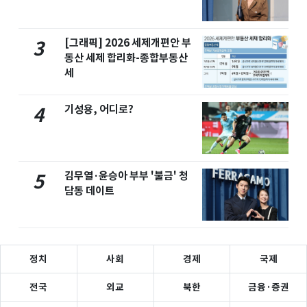
[그래픽] 2026 세제개편안 부
3
동산 세제 합리화-종합부동산
세
기성용, 어디로?
4
김무열·윤승아 부부 '불금' 청
5
담동 데이트
정치
사회
경제
국제
전국
외교
북한
금융·증권