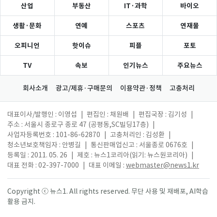
산업
부동산
IT·과학
바이오
생활·문화
연예
스포츠
연재물
오피니언
핫이슈
피플
포토
TV
속보
인기뉴스
주요뉴스
회사소개
광고/제휴·구매문의
이용약관·정책
고충처리
대표이사/발행인 : 이영섭
|
편집인 : 채원배
|
편집국장 : 김기성
|
주소 : 서울시 종로구 종로 47 (공평동,SC빌딩17층)
|
사업자등록번호 : 101-86-62870
|
고충처리인 : 김성환
|
청소년보호책임자 : 안병길
|
통신판매업신고 : 서울종로 0676호
|
등록일 : 2011. 05. 26
|
제호 : 뉴스1코리아(읽기: 뉴스원코리아)
|
대표 전화 : 02-397-7000
|
대표 이메일 :
webmaster@news1.kr
Copyright ⓒ 뉴스1. All rights reserved. 무단 사용 및 재배포, AI학습
활용 금지.