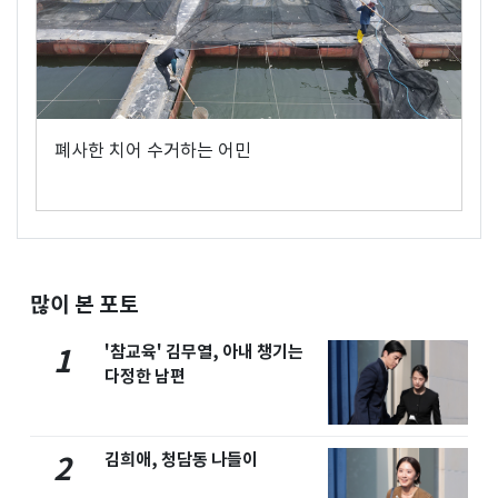
폐사한 치어 수거하는 어민
많이 본 포토
'참교육' 김무열, 아내 챙기는
1
다정한 남편
김희애, 청담동 나들이
2