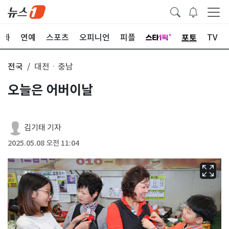
포토
문화
연예
스포츠
오피니언
피플
TV
전국
대전ㆍ충남
오늘은 어버이날
김기태 기자
2025.05.08 오전 11:04