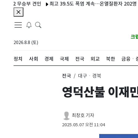
2 무승부 견인
최고 39.5도 폭염 계속…온열질환자 202명 늘어 누적
크
2026.8.8 (토)
정치
사회
경제
국제
전국
외교
북한
금융ㆍ
전국
대구ㆍ경북
영덕산불 이재민
최창호 기자
2025.05.07 오전 11:04