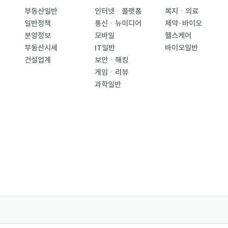
부동산일반
인터넷ㆍ플랫폼
복지ㆍ의료
일반정책
통신ㆍ뉴미디어
제약·바이오
분양정보
모바일
헬스케어
부동산시세
IT일반
바이오일반
건설업계
보안ㆍ해킹
게임ㆍ리뷰
과학일반