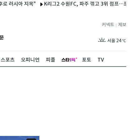
시아 지목"
K리그2 수원FC, 파주 꺾고 3위 점프…프리조 시즌 11
커넥트
제보
|
제주
29
℃
문
서울
24
℃
부산
28
℃
스포츠
오피니언
피플
포토
TV
대구
27
℃
인천
27
℃
광주
28
℃
대전
28
℃
울산
27
℃
강릉
20
℃
제주
29
℃