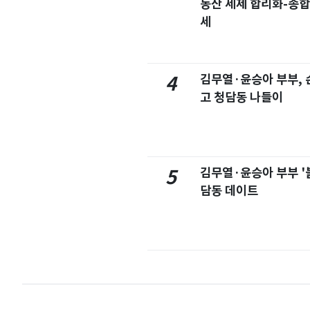
동산 세제 합리화-종
세
김무열·윤승아 부부, 손
4
고 청담동 나들이
김무열·윤승아 부부 '
5
담동 데이트