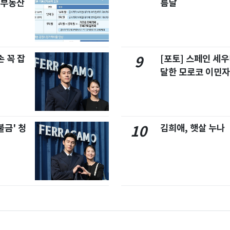
합부동산
름날
 꼭 잡
[포토] 스페인 세우
9
달한 모로코 이민
불금' 청
김희애, 햇살 누나
10