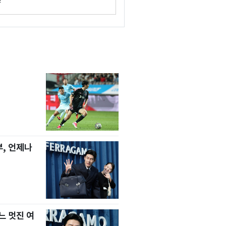
, 언제나
느 멋진 여