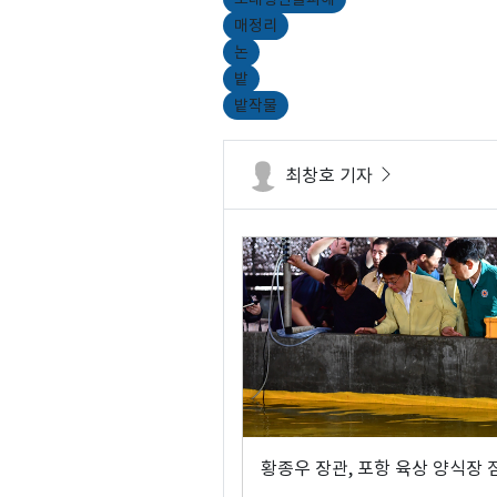
매정리
논
밭
밭작물
최창호 기자
황종우 장관, 포항 육상 양식장 