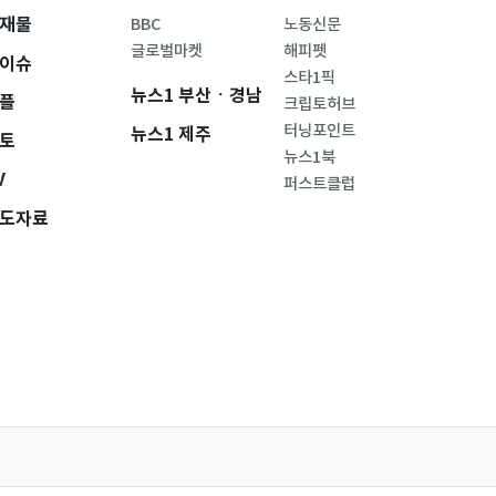
재물
BBC
노동신문
글로벌마켓
해피펫
이슈
스타1픽
뉴스1 부산ㆍ경남
플
크립토허브
터닝포인트
뉴스1 제주
토
뉴스1북
V
퍼스트클럽
도자료