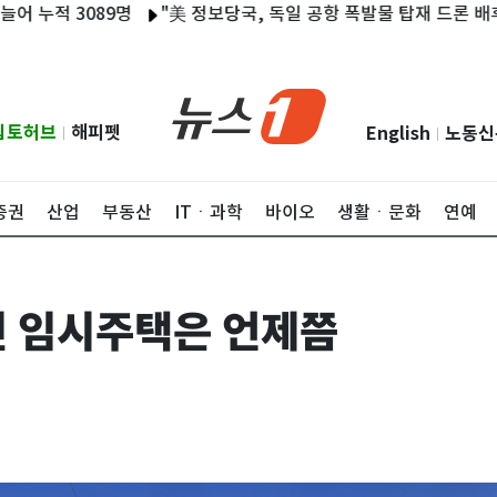
 3089명
"美 정보당국, 독일 공항 폭발물 탑재 드론 배후로 러
립토허브
해피펫
English
노동신
|
|
증권
산업
부동산
ITㆍ과학
바이오
생활ㆍ문화
연예
 임시주택은 언제쯤