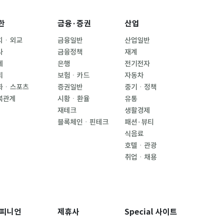
한
금융·증권
산업
치ㆍ외교
금융일반
산업일반
사
금융정책
재계
제
은행
전기전자
회
보험ㆍ카드
자동차
화ㆍ스포츠
증권일반
중기ㆍ정책
북관계
시황ㆍ환율
유통
재테크
생활경제
블록체인ㆍ핀테크
패션·뷰티
식음료
호텔ㆍ관광
취업ㆍ채용
피니언
제휴사
Special 사이트