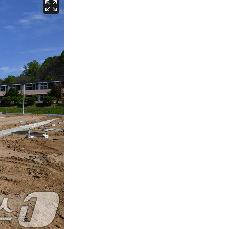
서울
24
℃
부산
28
℃
대구
27
℃
인천
27
℃
광주
28
℃
대전
28
℃
울산
27
℃
강릉
20
℃
제주
29
℃