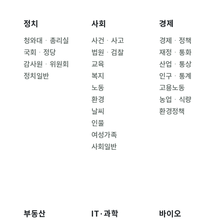
정치
사회
경제
청와대ㆍ총리실
사건ㆍ사고
경제ㆍ정책
국회ㆍ정당
법원ㆍ검찰
재정ㆍ통화
감사원ㆍ위원회
교육
산업ㆍ통상
정치일반
복지
인구ㆍ통계
노동
고용노동
환경
농업ㆍ식량
날씨
환경정책
인물
여성가족
사회일반
부동산
IT·과학
바이오