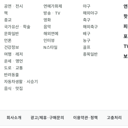
연
공연ㆍ전시
연예가화제
야구
책
방송ㆍTV
해외야구
핫
종교
영화
축구
피
국가유산ㆍ학술
음악
해외축구
문화일반
해외연예
배구
포
언론
인터뷰
농구
T
건강정보
N스타일
골프
여행ㆍ레저
종목일반
보
운세ㆍ명언
도로ㆍ교통
반려동물
자동차생활ㆍ시승기
음식ㆍ맛집
회사소개
광고/제휴·구매문의
이용약관·정책
고충처리