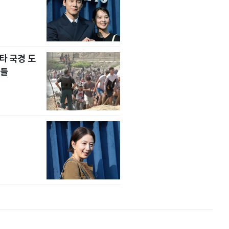
타 국경 도
자들