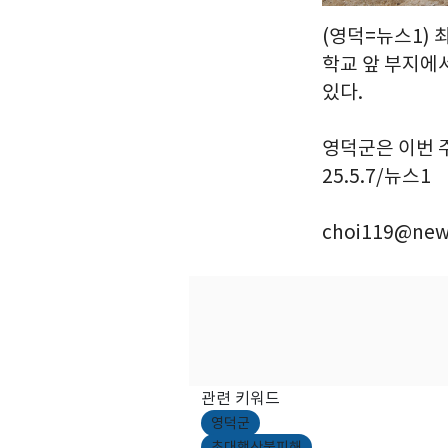
(영덕=뉴스1)
학교 앞 부지에
있다.
영덕군은 이번 주
25.5.7/뉴스1
choi119@new
관련 키워드
영덕군
초대행산불피해