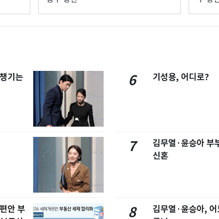
 챙기는
기성용, 어디로?
6
김무열·윤승아 부부
7
신혼
개편안 부
김무열·윤승아, 어
8