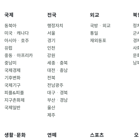
국제
전국
외교
북
동북아
행정자치
국방ㆍ외교
정
미국ㆍ캐나다
서울
통일
군
아시아ㆍ호주
경기
재외동포
경
유럽
인천
사
중동ㆍ아프리카
강원
문
중남미
세종ㆍ충북
남
국제경제
대전ㆍ충남
기후변화
전북
국제기구
전남광주
피플&피플
대구ㆍ경북
지구촌화제
부산ㆍ경남
국제일반
울산
제주
생활·문화
연예
스포츠
오