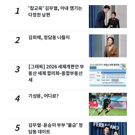
'참교육' 김무열, 아내 챙기는
1
다정한 남편
김희애, 청담동 나들이
2
[그래픽] 2026 세제개편안 부
3
동산 세제 합리화-종합부동산
세
기성용, 어디로?
4
김무열·윤승아 부부 '불금' 청
5
담동 데이트