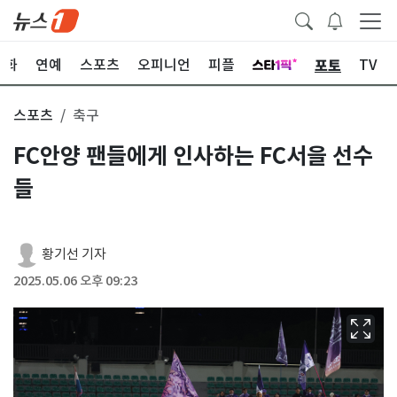
포토
문화
연예
스포츠
오피니언
피플
TV
스포츠
축구
FC안양 팬들에게 인사하는 FC서을 선수
들
황기선 기자
2025.05.06 오후 09:23