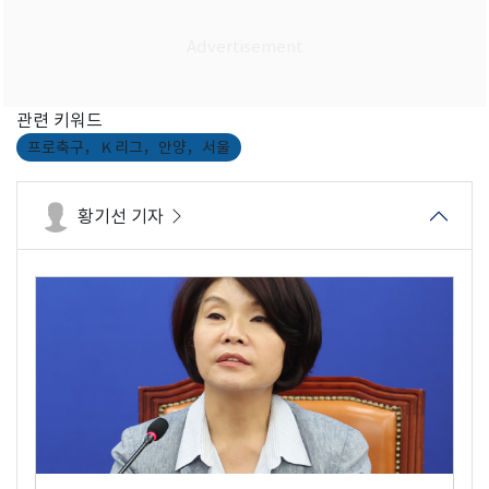
관련 키워드
프로축구，Ｋ리그，안양，서울
황기선 기자