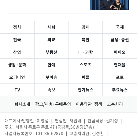
정치
사회
경제
국제
전국
외교
북한
금융·증권
산업
부동산
IT·과학
바이오
생활·문화
연예
스포츠
연재물
오피니언
핫이슈
피플
포토
TV
속보
인기뉴스
주요뉴스
회사소개
광고/제휴·구매문의
이용약관·정책
고충처리
대표이사/발행인 : 이영섭
|
편집인 : 채원배
|
편집국장 : 김기성
|
주소 : 서울시 종로구 종로 47 (공평동,SC빌딩17층)
|
사업자등록번호 : 101-86-62870
|
고충처리인 : 김성환
|