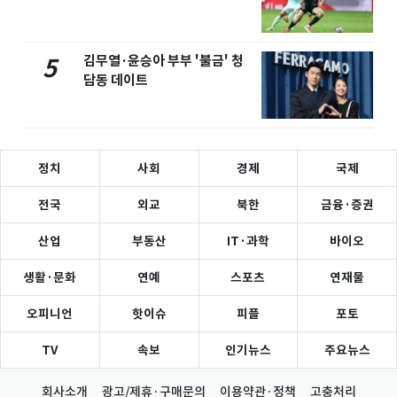
김무열·윤승아 부부 '불금' 청
5
담동 데이트
정치
사회
경제
국제
전국
외교
북한
금융·증권
산업
부동산
IT·과학
바이오
생활·문화
연예
스포츠
연재물
오피니언
핫이슈
피플
포토
TV
속보
인기뉴스
주요뉴스
회사소개
광고/제휴·구매문의
이용약관·정책
고충처리