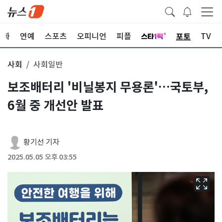
포토
문화
연예
스포츠
오피니언
피플
TV
사회
사회일반
보조배터리 '비닐봉지 무용론'…국토부,
6월 중 개선안 발표
황기선 기자
2025.05.05 오후 03:55