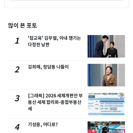
많이 본 포토
'참교육' 김무열, 아내 챙기는
1
다정한 남편
김희애, 청담동 나들이
2
[그래픽] 2026 세제개편안 부
3
동산 세제 합리화-종합부동산
세
기성용, 어디로?
4