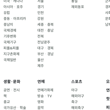
미국ㆍ캐나다
서울
통일
군
아시아ㆍ호주
경기
재외동포
경
유럽
인천
사
중동ㆍ아프리카
강원
문
중남미
세종ㆍ충북
남
국제경제
대전ㆍ충남
기후변화
전북
국제기구
전남광주
피플&피플
대구ㆍ경북
지구촌화제
부산ㆍ경남
국제일반
울산
제주
생활·문화
연예
스포츠
오
연
공연ㆍ전시
연예가화제
야구
책
방송ㆍTV
해외야구
핫
종교
영화
축구
피
국가유산ㆍ학술
음악
해외축구