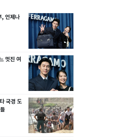
, 언제나
느 멋진 여
타 국경 도
자들