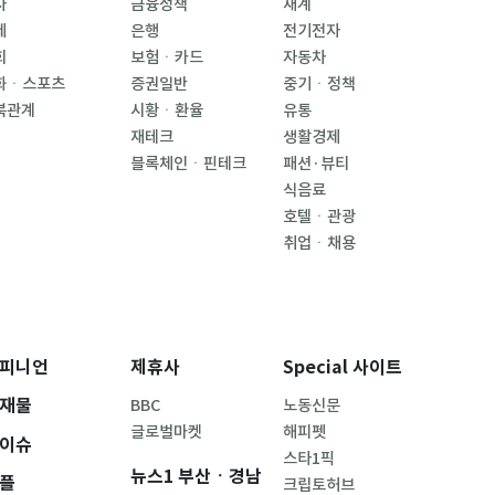
사
금융정책
재계
제
은행
전기전자
회
보험ㆍ카드
자동차
화ㆍ스포츠
증권일반
중기ㆍ정책
북관계
시황ㆍ환율
유통
재테크
생활경제
블록체인ㆍ핀테크
패션·뷰티
식음료
호텔ㆍ관광
취업ㆍ채용
피니언
제휴사
Special 사이트
재물
BBC
노동신문
글로벌마켓
해피펫
이슈
스타1픽
뉴스1 부산ㆍ경남
플
크립토허브