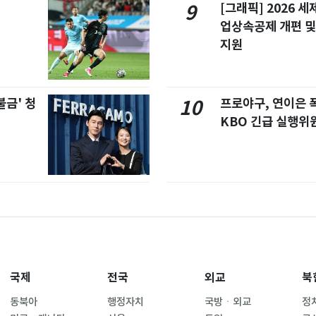
[그래픽] 2026 
9
업상속공제 개편 및
지원
불금' 청
프로야구, 연이은
10
KBO 긴급 실행위
국제
전국
외교
북
동북아
행정자치
국방ㆍ외교
정