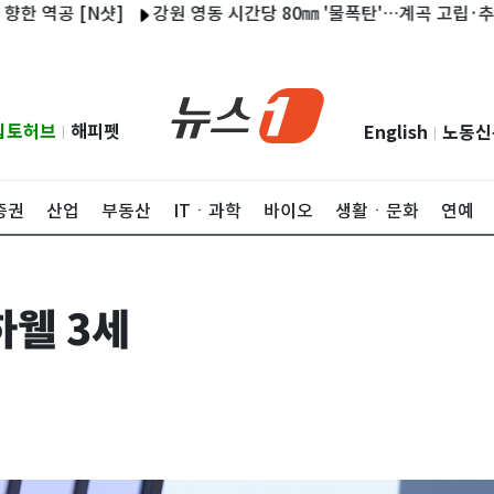
 [N샷]
강원 영동 시간당 80㎜ '물폭탄'…계곡 고립·추돌사고 속
립토허브
해피펫
English
노동신
|
|
증권
산업
부동산
ITㆍ과학
바이오
생활ㆍ문화
연예
하웰 3세