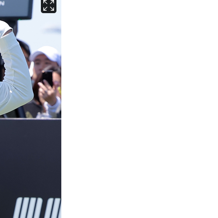
서울
34
℃
부산
33
℃
대구
32
℃
인천
36
℃
광주
34
℃
대전
36
℃
울산
32
℃
강릉
21
℃
제주
30
℃