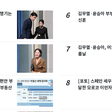
 챙기는
김무열·윤승아 부부
6
신혼
김무열·윤승아, 어
7
름날
개편안 부
[포토] 스페인 세우
8
합부동산
달한 모로코 이민