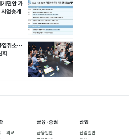
세제개편안 가
 사업승계
 폭염취소…
원회
한
금융·증권
산업
치ㆍ외교
금융일반
산업일반