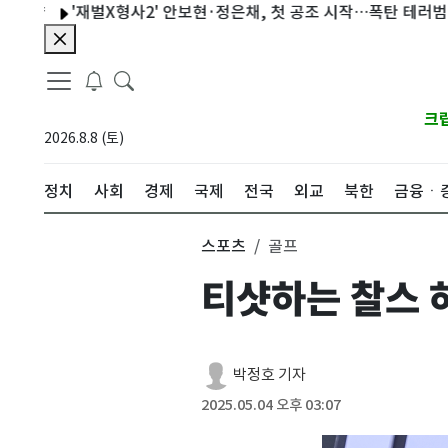
'재벌X형사2' 안보현·정은채, 첫 공조 시작…폭탄 테러범 향한 역공
크
2026.8.8 (토)
정치
사회
경제
국제
전국
외교
북한
금융ㆍ
스포츠
골프
티샷하는 찰스 
박정호 기자
2025.05.04 오후 03:07