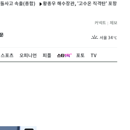
출(종합)
황종우 해수장관, '고수온 직격탄' 포항 찾아 지원 방안
커넥트
제보
|
제주
30
℃
문
서울
34
℃
부산
33
℃
스포츠
오피니언
피플
포토
TV
대구
32
℃
인천
36
℃
광주
34
℃
대전
36
℃
울산
32
℃
강릉
21
℃
제주
30
℃