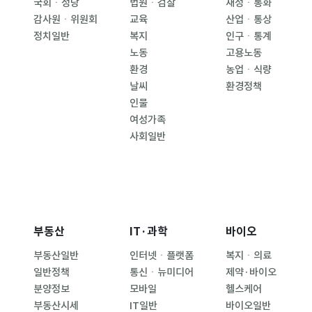
국회ㆍ정당
법원ㆍ검찰
재정ㆍ통화
감사원ㆍ위원회
교육
산업ㆍ통상
정치일반
복지
인구ㆍ통계
노동
고용노동
환경
농업ㆍ식량
날씨
환경정책
인물
여성가족
사회일반
부동산
IT·과학
바이오
부동산일반
인터넷ㆍ플랫폼
복지ㆍ의료
일반정책
통신ㆍ뉴미디어
제약·바이오
분양정보
모바일
헬스케어
부동산시세
IT일반
바이오일반