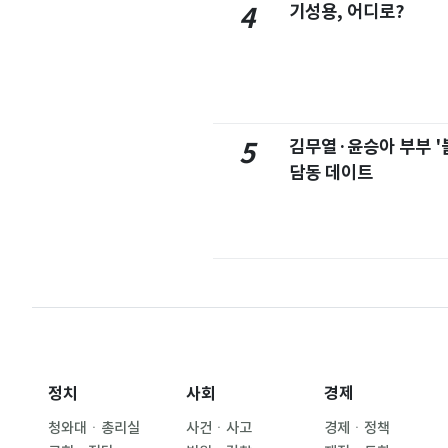
기성용, 어디로?
4
김무열·윤승아 부부 '
5
담동 데이트
정치
사회
경제
청와대ㆍ총리실
사건ㆍ사고
경제ㆍ정책