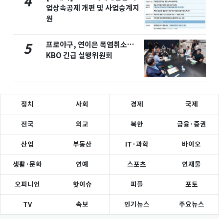
4
업상속공제 개편 및 사업승계지
원
프로야구, 연이은 폭염취소…
5
KBO 긴급 실행위원회
정치
사회
경제
국제
전국
외교
북한
금융·증권
산업
부동산
IT·과학
바이오
생활·문화
연예
스포츠
연재물
오피니언
핫이슈
피플
포토
TV
속보
인기뉴스
주요뉴스