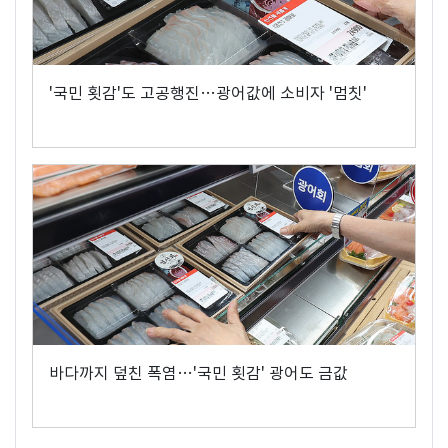
'국민 횟감'도 고공행진…광어값에 소비자 '멈칫'
바다까지 덮친 폭염…'국민 횟감' 광어도 금값