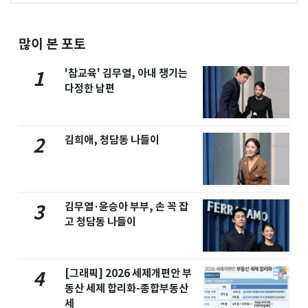
많이 본 포토
'참교육' 김무열, 아내 챙기는
1
다정한 남편
김희애, 청담동 나들이
2
김무열·윤승아 부부, 손 꼭 잡
3
고 청담동 나들이
[그래픽] 2026 세제개편안 부
4
동산 세제 합리화-종합부동산
세