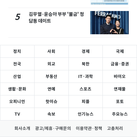
김무열·윤승아 부부 '불금' 청
5
담동 데이트
정치
사회
경제
국제
전국
외교
북한
금융·증권
산업
부동산
IT·과학
바이오
생활·문화
연예
스포츠
연재물
오피니언
핫이슈
피플
포토
TV
속보
인기뉴스
주요뉴스
회사소개
광고/제휴·구매문의
이용약관·정책
고충처리