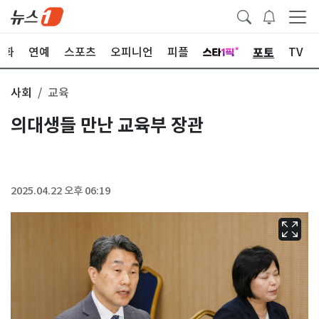
포토
문화
연예
스포츠
오피니언
피플
TV
사회
교육
의대생들 만난 교육부 장관
2025.04.22 오후 06:19