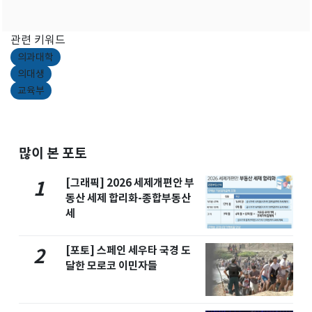
관련 키워드
의과대학
의대생
교육부
많이 본 포토
[그래픽] 2026 세제개편안 부
1
동산 세제 합리화-종합부동산
세
[포토] 스페인 세우타 국경 도
2
달한 모로코 이민자들