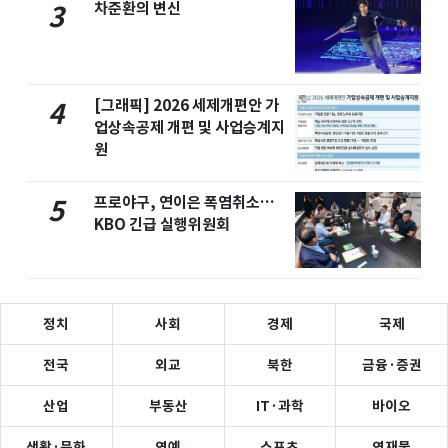
차준환의 변신
3
[그래픽] 2026 세제개편안 가
4
업상속공제 개편 및 사업승계지
원
프로야구, 연이은 폭염취소…
5
KBO 긴급 실행위원회
정치
사회
경제
국제
전국
외교
북한
금융·증권
산업
부동산
IT·과학
바이오
생활·문화
연예
스포츠
연재물