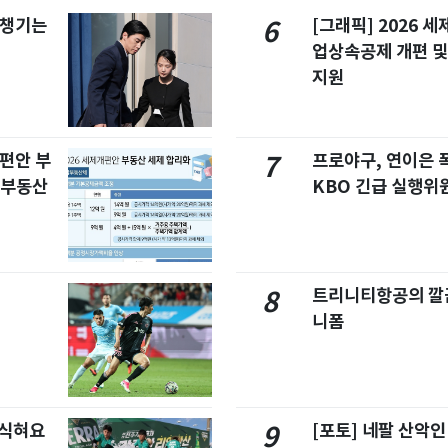
 챙기는
[그래픽] 2026 
6
업상속공제 개편 및
지원
개편안 부
프로야구, 연이은
7
합부동산
KBO 긴급 실행위
트리니티항공의 깔끔
8
니폼
 식혀요
[포토] 네팔 산악인
9