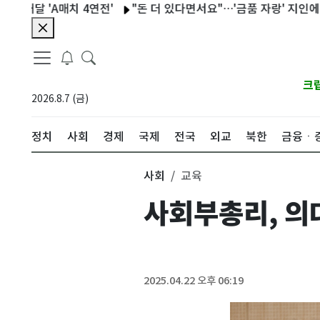
 'A매치 4연전'
"돈 더 있다면서요"…'금품 자랑' 지인에 흉기 
크
2026.8.7 (금)
정치
사회
경제
국제
전국
외교
북한
금융ㆍ
사회
교육
사회부총리, 의
2025.04.22 오후 06:19