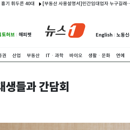
휘두른 40대
[부동산 사용설명서]민간임대업자 누구길래…8·3 세
립토허브
해피펫
English
노동신
|
|
증권
산업
부동산
ITㆍ과학
바이오
생활ㆍ문화
연예
대생들과 간담회