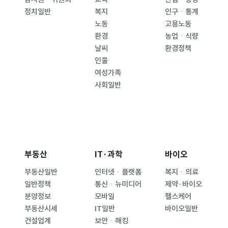
정치일반
복지
인구ㆍ통계
노동
고용노동
환경
농업ㆍ식량
날씨
환경정책
인물
여성가족
사회일반
부동산
IT·과학
바이오
부동산일반
인터넷ㆍ플랫폼
복지ㆍ의료
일반정책
통신ㆍ뉴미디어
제약·바이오
분양정보
모바일
헬스케어
부동산시세
IT일반
바이오일반
건설업계
보안ㆍ해킹