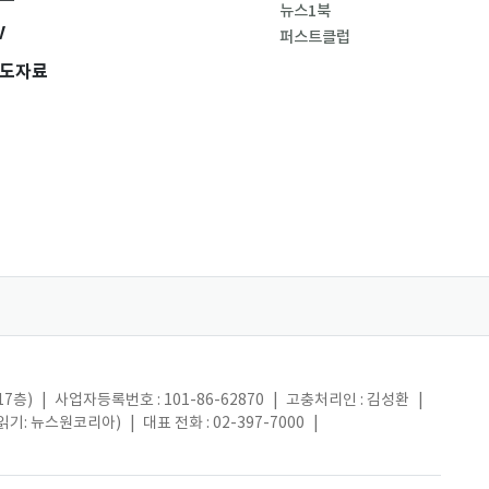
뉴스1북
V
퍼스트클럽
도자료
17층)
|
사업자등록번호 : 101-86-62870
|
고충처리인 : 김성환
|
(읽기: 뉴스원코리아)
|
대표 전화 : 02-397-7000
|