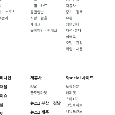
회
보험ㆍ카드
자동차
화ㆍ스포츠
증권일반
중기ㆍ정책
북관계
시황ㆍ환율
유통
재테크
생활경제
블록체인ㆍ핀테크
패션·뷰티
식음료
호텔ㆍ관광
취업ㆍ채용
피니언
제휴사
Special 사이트
재물
BBC
노동신문
글로벌마켓
해피펫
이슈
스타1픽
뉴스1 부산ㆍ경남
플
크립토허브
터닝포인트
뉴스1 제주
토