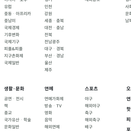
유럽
인천
사
중동ㆍ아프리카
강원
문
중남미
세종ㆍ충북
남
국제경제
대전ㆍ충남
기후변화
전북
국제기구
전남광주
피플&피플
대구ㆍ경북
지구촌화제
부산ㆍ경남
국제일반
울산
제주
생활·문화
연예
스포츠
오
연
공연ㆍ전시
연예가화제
야구
책
방송ㆍTV
해외야구
핫
종교
영화
축구
피
국가유산ㆍ학술
음악
해외축구
문화일반
해외연예
배구
포