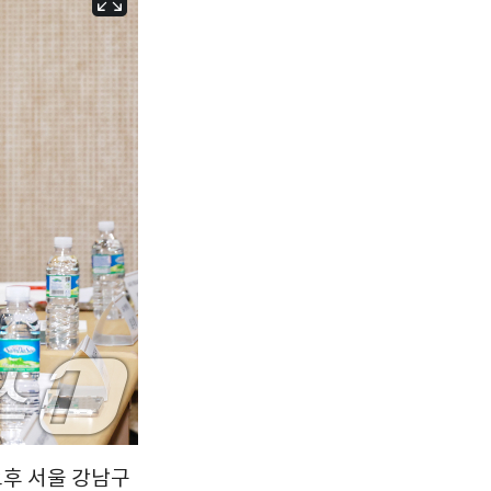
서울
28
℃
부산
28
℃
대구
29
℃
인천
30
℃
광주
27
℃
대전
27
℃
울산
28
℃
강릉
27
℃
제주
29
℃
오후 서울 강남구