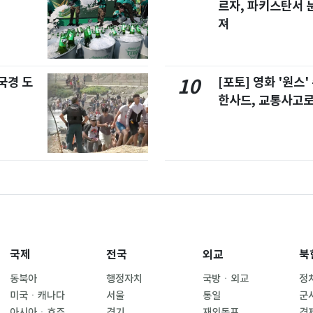
르자, 파키스탄서 
져
국경 도
[포토] 영화 '원스
10
한사드, 교통사고로
국제
전국
외교
북
동북아
행정자치
국방ㆍ외교
정
미국ㆍ캐나다
서울
통일
군
아시아ㆍ호주
경기
재외동포
경