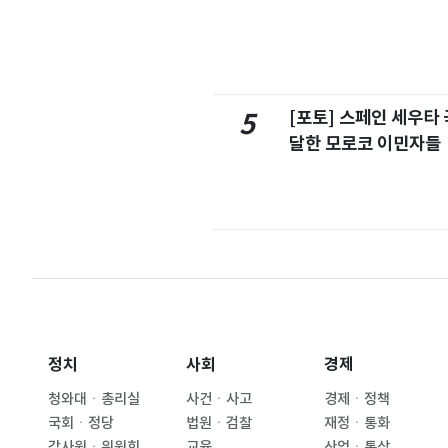
[포토] 스페인 세우타 
5
달한 모로코 이민자들
정치
사회
경제
청와대ㆍ총리실
사건ㆍ사고
경제ㆍ정책
국회ㆍ정당
법원ㆍ검찰
재정ㆍ통화
감사원ㆍ위원회
교육
산업ㆍ통상