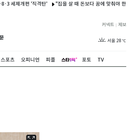
제개편 '직격탄'
"집을 살 때 돈보다 꿈에 맞춰야 한다"…낡은 
커넥트
제보
|
제주
29
℃
문
서울
28
℃
부산
28
℃
스포츠
오피니언
피플
포토
TV
대구
29
℃
인천
30
℃
광주
27
℃
대전
27
℃
울산
28
℃
강릉
27
℃
제주
29
℃