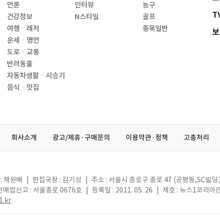
언론
인터뷰
농구
T
건강정보
N스타일
골프
여행ㆍ레저
종목일반
보
운세ㆍ명언
도로ㆍ교통
반려동물
자동차생활ㆍ시승기
음식ㆍ맛집
회사소개
광고/제휴·구매문의
이용약관·정책
고충처리
: 채원배
|
편집국장 : 김기성
|
주소 : 서울시 종로구 종로 47 (공평동,SC빌딩
매업신고 : 서울종로 0676호
|
등록일 : 2011. 05. 26
|
제호 : 뉴스1코리아
.kr