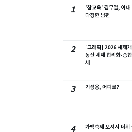
'참교육' 김무열, 아내
1
다정한 남편
[그래픽] 2026 세제
2
동산 세제 합리화-종
세
기성용, 어디로?
3
가맥축제 오셔서 더위
4