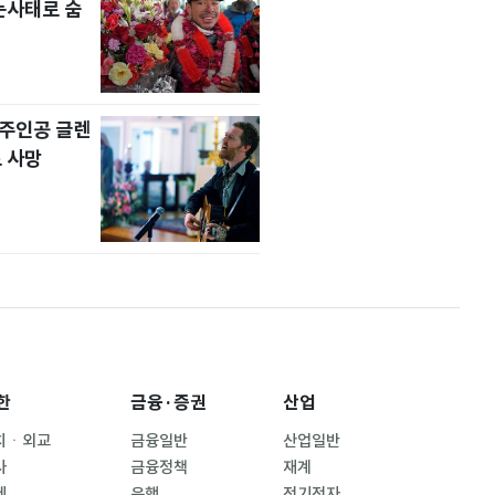
눈사태로 숨
' 주인공 글렌
 사망
한
금융·증권
산업
치ㆍ외교
금융일반
산업일반
사
금융정책
재계
제
은행
전기전자