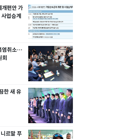
세제개편안 가
 사업승계
 폭염취소…
원회
한 새 유
 니르말 푸