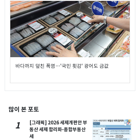
바다까지 덮친 폭염…'국민 횟감' 광어도 금값
많이 본 포토
[그래픽] 2026 세제개편안 부
1
동산 세제 합리화-종합부동산
세