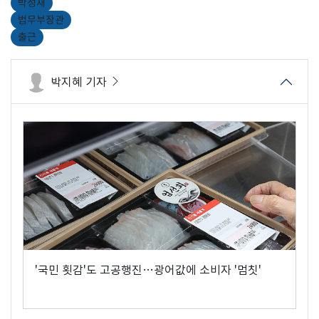
박성재
법무부장관
출근
박지혜 기자
'국민 횟감'도 고공행진…광어값에 소비자 '멈칫'