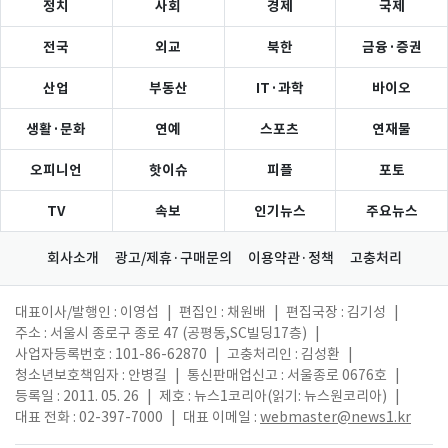
정치
사회
경제
국제
전국
외교
북한
금융·증권
산업
부동산
IT·과학
바이오
생활·문화
연예
스포츠
연재물
오피니언
핫이슈
피플
포토
TV
속보
인기뉴스
주요뉴스
회사소개
광고/제휴·구매문의
이용약관·정책
고충처리
대표이사/발행인 : 이영섭
|
편집인 : 채원배
|
편집국장 : 김기성
|
주소 : 서울시 종로구 종로 47 (공평동,SC빌딩17층)
|
사업자등록번호 : 101-86-62870
|
고충처리인 : 김성환
|
청소년보호책임자 : 안병길
|
통신판매업신고 : 서울종로 0676호
|
등록일 : 2011. 05. 26
|
제호 : 뉴스1코리아(읽기: 뉴스원코리아)
|
대표 전화 : 02-397-7000
|
대표 이메일 :
webmaster@news1.kr