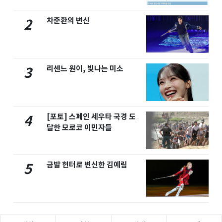
차준환의 변신
2
리센느 원이, 빛나는 미소
3
[포토] 스페인 세우타 국경 도
4
달한 모로코 이민자들
금발 헌터로 변신한 김예림
5