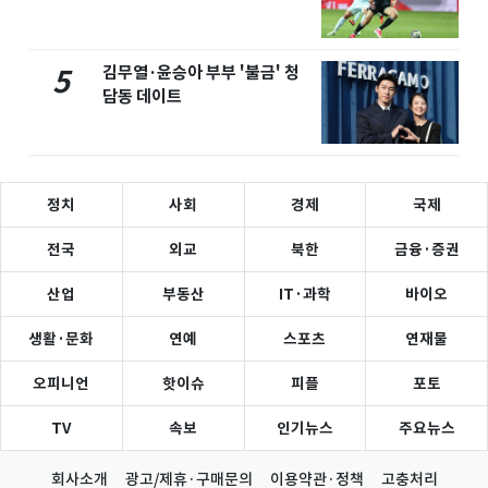
김무열·윤승아 부부 '불금' 청
5
담동 데이트
정치
사회
경제
국제
전국
외교
북한
금융·증권
산업
부동산
IT·과학
바이오
생활·문화
연예
스포츠
연재물
오피니언
핫이슈
피플
포토
TV
속보
인기뉴스
주요뉴스
회사소개
광고/제휴·구매문의
이용약관·정책
고충처리