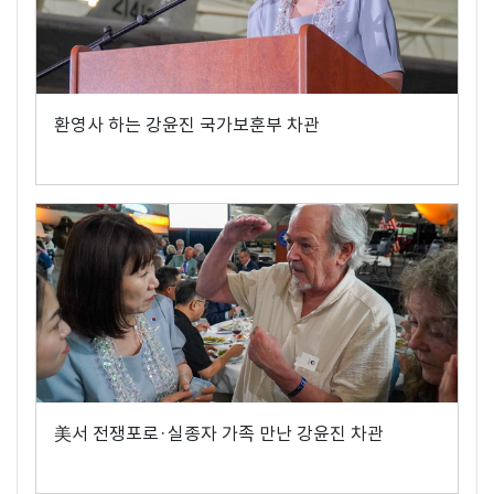
환영사 하는 강윤진 국가보훈부 차관
美서 전쟁포로·실종자 가족 만난 강윤진 차관