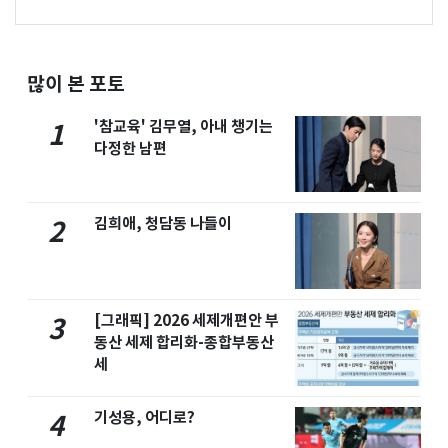
많이 본 포토
'참교육' 김무열, 아내 챙기는
1
다정한 남편
김희애, 청담동 나들이
2
[그래픽] 2026 세제개편안 부
3
동산 세제 합리화-종합부동산
세
기성용, 어디로?
4