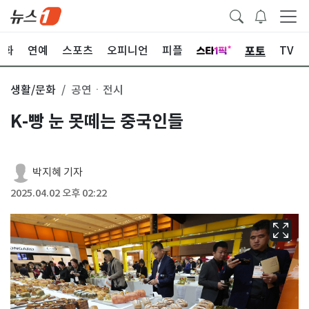
포토
문화
연예
스포츠
오피니언
피플
TV
생활/문화
공연ㆍ전시
K-빵 눈 못떼는 중국인들
박지혜 기자
2025.04.02 오후 02:22