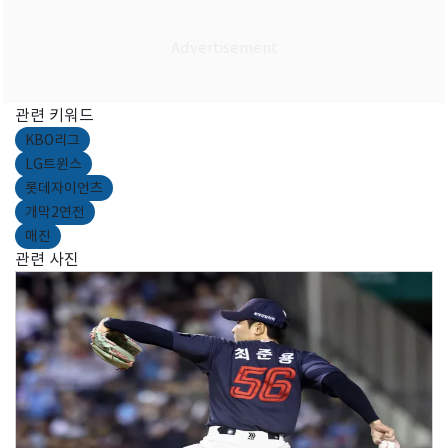
관련 키워드
KBO리그
LG트윈스
롯데자이언츠
개막2연전
매진
관련 사진