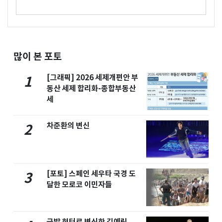
많이 본 포토
[그래픽] 2026 세제개편안 부
1
동산 세제 합리화-종합부동산
세
차준환의 변신
2
[포토] 스페인 세우타 국경 도
3
달한 모로코 이민자들
금발 헌터로 변신한 김예림