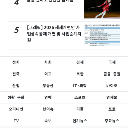
4
[그래픽] 2026 세제개편안 가
5
업상속공제 개편 및 사업승계지
원
정치
사회
경제
국제
전국
외교
북한
금융·증권
산업
부동산
IT·과학
바이오
생활·문화
연예
스포츠
연재물
오피니언
핫이슈
피플
포토
TV
속보
인기뉴스
주요뉴스