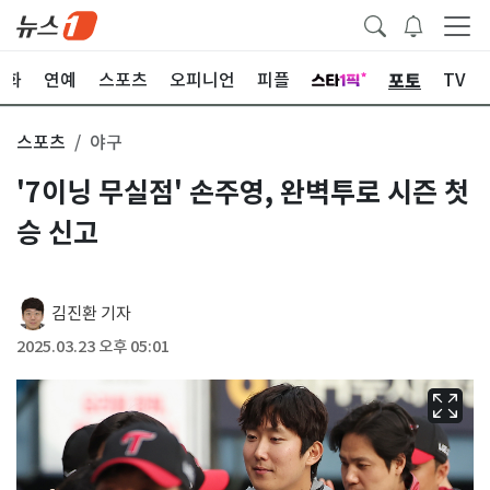
포토
문화
연예
스포츠
오피니언
피플
TV
스포츠
야구
'7이닝 무실점' 손주영, 완벽투로 시즌 첫
승 신고
김진환 기자
2025.03.23 오후 05:01