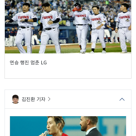
연승 행진 멈춘 LG
김진환 기자