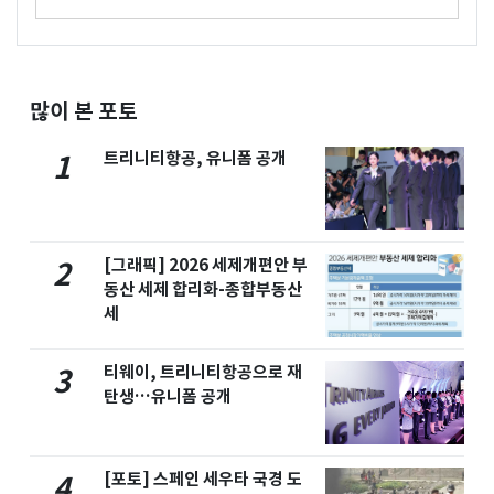
많이 본 포토
트리니티항공, 유니폼 공개
1
[그래픽] 2026 세제개편안 부
2
동산 세제 합리화-종합부동산
세
티웨이, 트리니티항공으로 재
3
탄생…유니폼 공개
[포토] 스페인 세우타 국경 도
4