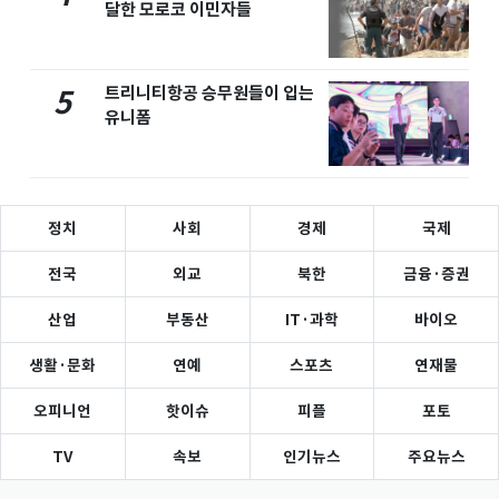
달한 모로코 이민자들
트리니티항공 승무원들이 입는
5
유니폼
정치
사회
경제
국제
전국
외교
북한
금융·증권
산업
부동산
IT·과학
바이오
생활·문화
연예
스포츠
연재물
오피니언
핫이슈
피플
포토
TV
속보
인기뉴스
주요뉴스