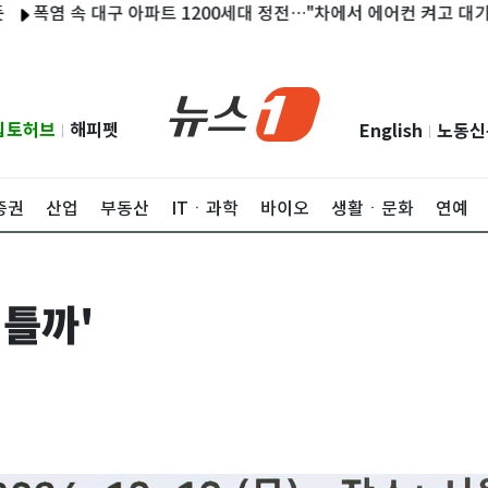
염 속 대구 아파트 1200세대 정전…"차에서 에어컨 켜고 대기"
속
립토허브
해피펫
English
노동신
|
|
증권
산업
부동산
ITㆍ과학
바이오
생활ㆍ문화
연예
 틀까'