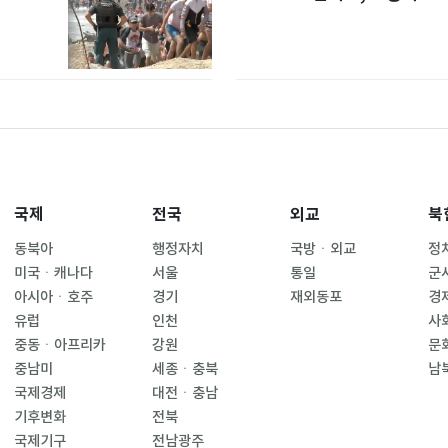
국제
전국
외교
북
동북아
행정자치
국방ㆍ외교
정
미국ㆍ캐나다
서울
통일
군
아시아ㆍ호주
경기
재외동포
경
유럽
인천
사
중동ㆍ아프리카
강원
문
중남미
세종ㆍ충북
남
국제경제
대전ㆍ충남
기후변화
전북
국제기구
전남광주