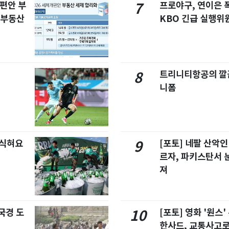
개편안 부
프로야구, 연이은
7
합부동산
KBO 긴급 실행위
트리니티항공의 깔끔
8
니폼
 식혀요
[포토] 네팔 산악인
9
르자, 파키스탄서 
져
국경 도
[포토] 영화 '원스
10
한사드, 교통사고로