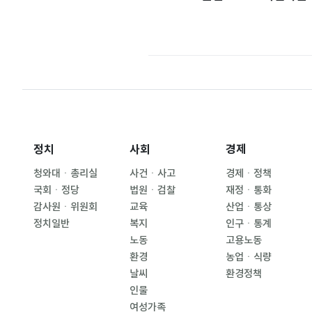
정치
사회
경제
청와대ㆍ총리실
사건ㆍ사고
경제ㆍ정책
국회ㆍ정당
법원ㆍ검찰
재정ㆍ통화
감사원ㆍ위원회
교육
산업ㆍ통상
정치일반
복지
인구ㆍ통계
노동
고용노동
환경
농업ㆍ식량
날씨
환경정책
인물
여성가족