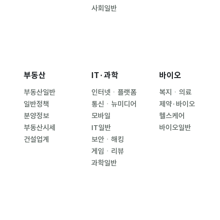
사회일반
부동산
IT·과학
바이오
부동산일반
인터넷ㆍ플랫폼
복지ㆍ의료
일반정책
통신ㆍ뉴미디어
제약·바이오
분양정보
모바일
헬스케어
부동산시세
IT일반
바이오일반
건설업계
보안ㆍ해킹
게임ㆍ리뷰
과학일반