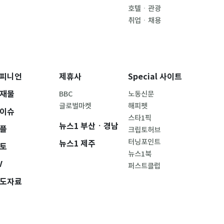
호텔ㆍ관광
취업ㆍ채용
피니언
제휴사
Special 사이트
재물
BBC
노동신문
글로벌마켓
해피펫
이슈
스타1픽
뉴스1 부산ㆍ경남
플
크립토허브
터닝포인트
뉴스1 제주
토
뉴스1북
V
퍼스트클럽
도자료