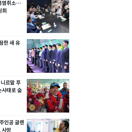
 폭염취소…
원회
한 새 유
 니르말 푸
눈사태로 숨
' 주인공 글렌
 사망