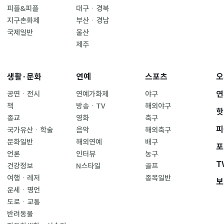
피플&피플
대구ㆍ경북
지구촌화제
부산ㆍ경남
국제일반
울산
제주
생활·문화
연예
스포츠
오
연
공연ㆍ전시
연예가화제
야구
책
방송ㆍTV
해외야구
핫
종교
영화
축구
피
국가유산ㆍ학술
음악
해외축구
문화일반
해외연예
배구
포
언론
인터뷰
농구
T
건강정보
N스타일
골프
여행ㆍ레저
종목일반
보
운세ㆍ명언
도로ㆍ교통
반려동물