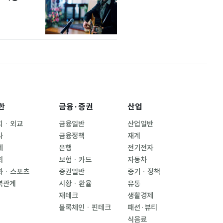
한
금융·증권
산업
치ㆍ외교
금융일반
산업일반
사
금융정책
재계
제
은행
전기전자
회
보험ㆍ카드
자동차
화ㆍ스포츠
증권일반
중기ㆍ정책
북관계
시황ㆍ환율
유통
재테크
생활경제
블록체인ㆍ핀테크
패션·뷰티
식음료