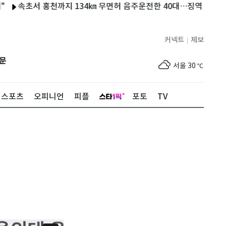
초서 홍천까지 134㎞ 무면허 음주운전한 40대…징역 1년
'전기
커넥트
제보
|
제주
30
℃
문
서울
30
℃
부산
30
℃
스포츠
오피니언
피플
포토
TV
대구
30
℃
인천
32
℃
광주
31
℃
대전
30
℃
울산
30
℃
강릉
26
℃
제주
30
℃