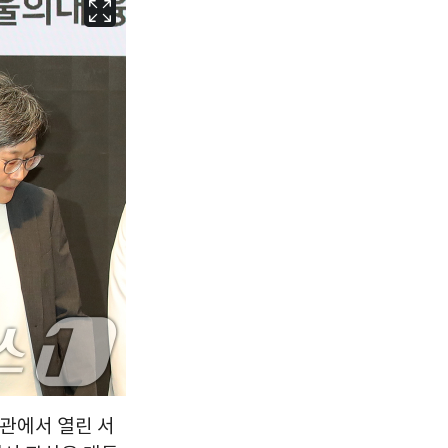
서울
30
℃
부산
30
℃
대구
30
℃
인천
32
℃
광주
31
℃
대전
30
℃
울산
30
℃
강릉
26
℃
제주
30
℃
합관에서 열린 서