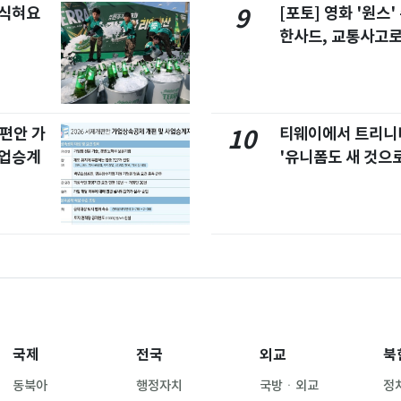
 식혀요
[포토] 영화 '원스
9
한사드, 교통사고로
개편안 가
티웨이에서 트리
10
사업승계
'유니폼도 새 것으로
국제
전국
외교
북
동북아
행정자치
국방ㆍ외교
정