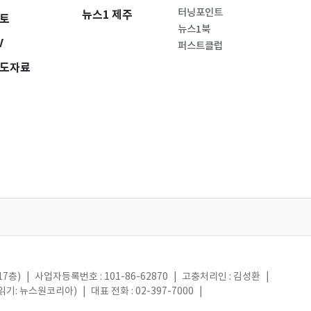
터닝포인트
뉴스1 제주
토
뉴스1북
V
퍼스트클럽
도자료
17층)
|
사업자등록번호 : 101-86-62870
|
고충처리인 : 김성환
|
(읽기: 뉴스원코리아)
|
대표 전화 : 02-397-7000
|