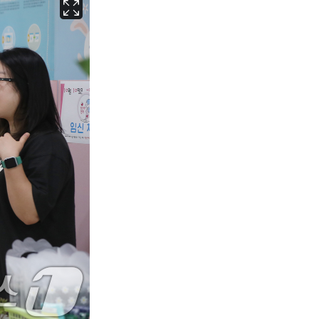
서울
32
℃
부산
28
℃
대구
29
℃
인천
30
℃
광주
30
℃
대전
29
℃
울산
28
℃
강릉
25
℃
제주
28
℃