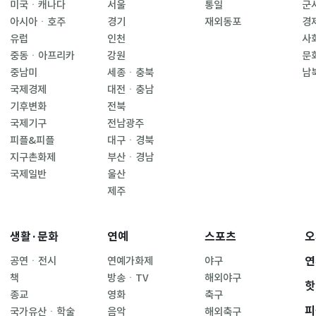
미국ㆍ캐나다
서울
통일
군
아시아ㆍ호주
경기
재외동포
경
유럽
인천
사
중동ㆍ아프리카
강원
문
중남미
세종ㆍ충북
남
국제경제
대전ㆍ충남
기후변화
전북
국제기구
전남광주
피플&피플
대구ㆍ경북
지구촌화제
부산ㆍ경남
국제일반
울산
제주
생활·문화
연예
스포츠
오
연
공연ㆍ전시
연예가화제
야구
책
방송ㆍTV
해외야구
핫
종교
영화
축구
피
국가유산ㆍ학술
음악
해외축구