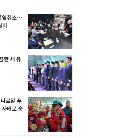
 폭염취소…
원회
한 새 유
 니르말 푸
눈사태로 숨