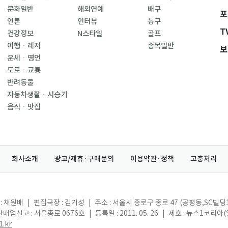
문화일반
해외연예
배구
포
언론
인터뷰
농구
T
건강정보
N스타일
골프
여행ㆍ레저
종목일반
보
운세ㆍ명언
도로ㆍ교통
반려동물
자동차생활ㆍ시승기
음식ㆍ맛집
회사소개
광고/제휴·구매문의
이용약관·정책
고충처리
: 채원배
|
편집국장 : 김기성
|
주소 : 서울시 종로구 종로 47 (공평동,SC빌딩
매업신고 : 서울종로 0676호
|
등록일 : 2011. 05. 26
|
제호 : 뉴스1코리아
.kr