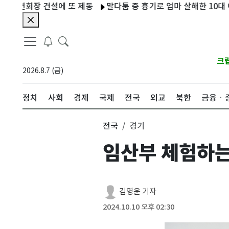
회장 건설에 또 제동
말다툼 중 흉기로 엄마 살해한 10대 아들…
크
2026.8.7 (금)
정치
사회
경제
국제
전국
외교
북한
금융ㆍ
전국
경기
임산부 체험하는
김영운 기자
2024.10.10 오후 02:30