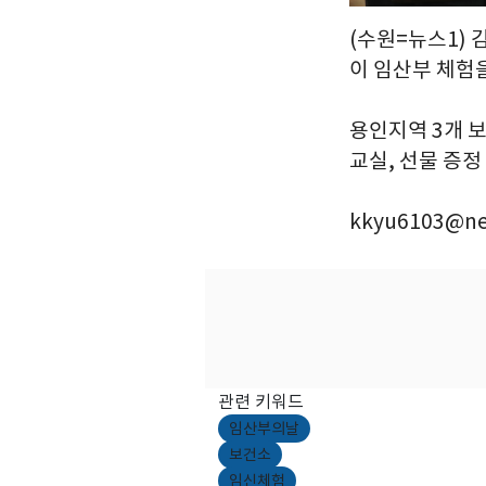
(수원=뉴스1) 
이 임산부 체험을
용인지역 3개 
교실, 선물 증정 
kkyu6103@ne
관련 키워드
임산부의날
보건소
임신체험