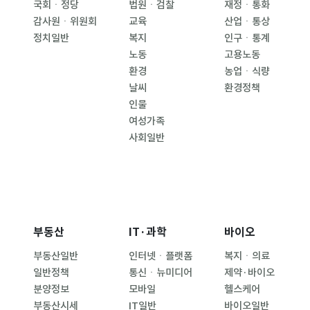
국회ㆍ정당
법원ㆍ검찰
재정ㆍ통화
감사원ㆍ위원회
교육
산업ㆍ통상
정치일반
복지
인구ㆍ통계
노동
고용노동
환경
농업ㆍ식량
날씨
환경정책
인물
여성가족
사회일반
부동산
IT·과학
바이오
부동산일반
인터넷ㆍ플랫폼
복지ㆍ의료
일반정책
통신ㆍ뉴미디어
제약·바이오
분양정보
모바일
헬스케어
부동산시세
IT일반
바이오일반