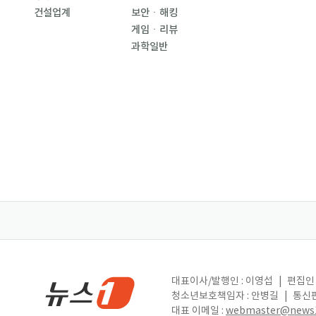
건설업계
보안ㆍ해킹
게임ㆍ리뷰
과학일반
대표이사/발행인 : 이영섭
|
편집인 
청소년보호책임자 : 안병길
|
통신판
대표 이메일 :
webmaster@news1