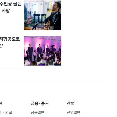
' 주인공 글렌
 사망
니티항공으로
'
한
금융·증권
산업
치ㆍ외교
금융일반
산업일반