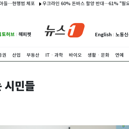
현행범 체포
우크라인 60% 돈바스 할양 반대…61% "필요한 만큼
립토허브
해피펫
English
노동신
|
|
증권
산업
부동산
ITㆍ과학
바이오
생활ㆍ문화
연예
 시민들