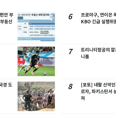
개편안 부
프로야구, 연이은
6
합부동산
KBO 긴급 실행위
트리니티항공의 깔끔
7
니폼
국경 도
[포토] 네팔 산악인
8
르자, 파키스탄서 
져