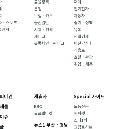
사
금융정책
재계
제
은행
전기전자
회
보험ㆍ카드
자동차
화ㆍ스포츠
증권일반
중기ㆍ정책
북관계
시황ㆍ환율
유통
재테크
생활경제
블록체인ㆍ핀테크
패션·뷰티
식음료
호텔ㆍ관광
취업ㆍ채용
피니언
제휴사
Special 사이트
재물
BBC
노동신문
글로벌마켓
해피펫
이슈
스타1픽
뉴스1 부산ㆍ경남
플
크립토허브