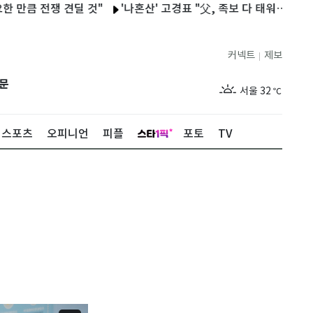
 전쟁 견딜 것"
'나혼산' 고경표 "父, 족보 다 태워…온전히 네 삶
커넥트
제보
|
제주
28
℃
문
서울
32
℃
부산
28
℃
스포츠
오피니언
피플
포토
TV
대구
29
℃
인천
30
℃
광주
30
℃
대전
29
℃
울산
28
℃
강릉
25
℃
제주
28
℃