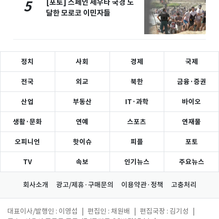
[포토] 스페인 세우타 국경 도
5
달한 모로코 이민자들
정치
사회
경제
국제
전국
외교
북한
금융·증권
산업
부동산
IT·과학
바이오
생활·문화
연예
스포츠
연재물
오피니언
핫이슈
피플
포토
TV
속보
인기뉴스
주요뉴스
회사소개
광고/제휴·구매문의
이용약관·정책
고충처리
대표이사/발행인 : 이영섭
|
편집인 : 채원배
|
편집국장 : 김기성
|