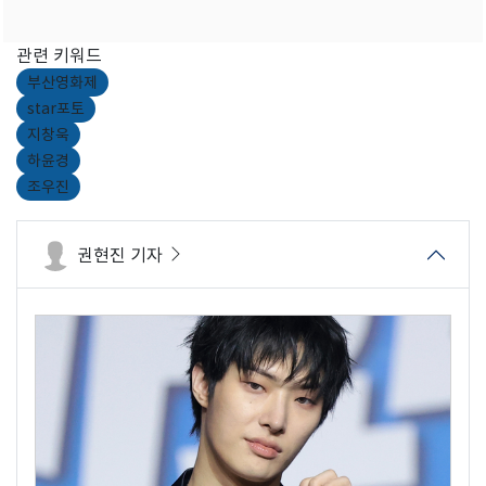
관련 키워드
부산영화제
star포토
지창욱
하윤경
조우진
권현진 기자