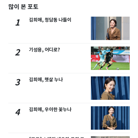
많이 본 포토
김희애, 청담동 나들이
1
기성용, 어디로?
2
김희애, 햇살 누나
3
김희애, 우아한 꽃누나
4