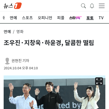
포토
문화
연예
스포츠
오피니언
피플
TV
연예
영화
조우진·지창욱·하윤경, 달콤한 떨림
권현진 기자
2024.10.04 오후 04:10