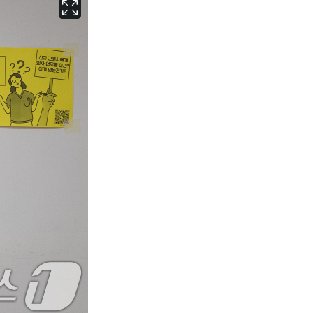
서울
32
℃
부산
29
℃
대구
31
℃
인천
34
℃
광주
33
℃
대전
30
℃
울산
28
℃
강릉
24
℃
제주
32
℃