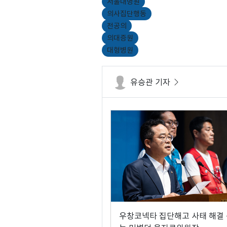
서울대병원
의사집단행동
전공의
의대증원
대형병원
유승관 기자
우창코넥타 집단해고 사태 해결