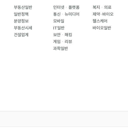
부동산일반
인터넷ㆍ플랫폼
복지ㆍ의료
일반정책
통신ㆍ뉴미디어
제약·바이오
분양정보
모바일
헬스케어
부동산시세
IT일반
바이오일반
건설업계
보안ㆍ해킹
게임ㆍ리뷰
과학일반