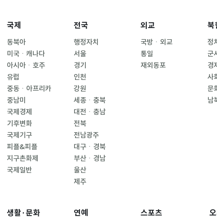
국제
전국
외교
북
동북아
행정자치
국방ㆍ외교
정
미국ㆍ캐나다
서울
통일
군
아시아ㆍ호주
경기
재외동포
경
유럽
인천
사
중동ㆍ아프리카
강원
문
중남미
세종ㆍ충북
남
국제경제
대전ㆍ충남
기후변화
전북
국제기구
전남광주
피플&피플
대구ㆍ경북
지구촌화제
부산ㆍ경남
국제일반
울산
제주
생활·문화
연예
스포츠
오