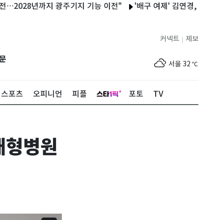
28년까지 광주기지 기능 이전"
'배구 여제' 김연경, AVC 공로상
커넥트
제보
|
제주
32
℃
문
서울
32
℃
부산
29
℃
스포츠
오피니언
피플
포토
TV
대구
31
℃
인천
34
℃
 대형병원
광주
33
℃
대전
30
℃
울산
28
℃
강릉
24
℃
제주
32
℃