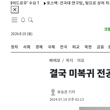
에어드로우' 수요↑
포스텍·건국대 연구팀, 빛으로 상처 치료·조직
크
2026.8.10 (월)
정치
사회
경제
국제
전국
외교
북한
금융ㆍ
바이오
복지ㆍ의료
결국 미복귀 전
유승관 기자
2024.07.16 오후 02:13