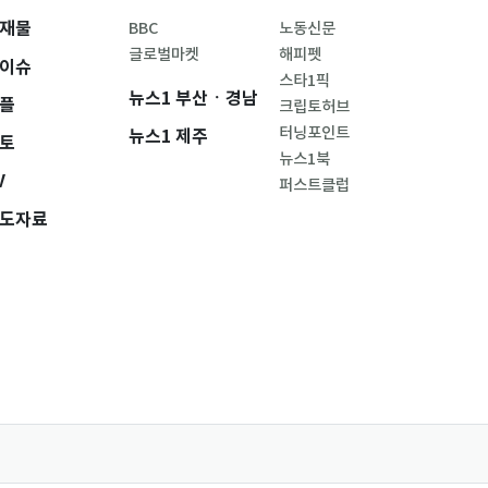
재물
BBC
노동신문
글로벌마켓
해피펫
이슈
스타1픽
뉴스1 부산ㆍ경남
플
크립토허브
터닝포인트
뉴스1 제주
토
뉴스1북
V
퍼스트클럽
도자료