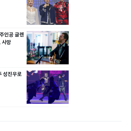
' 주인공 글렌
 사망
주 성진우로