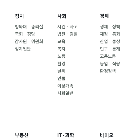
정치
사회
경제
청와대ㆍ총리실
사건ㆍ사고
경제ㆍ정책
국회ㆍ정당
법원ㆍ검찰
재정ㆍ통화
감사원ㆍ위원회
교육
산업ㆍ통상
정치일반
복지
인구ㆍ통계
노동
고용노동
환경
농업ㆍ식량
날씨
환경정책
인물
여성가족
사회일반
부동산
IT·과학
바이오