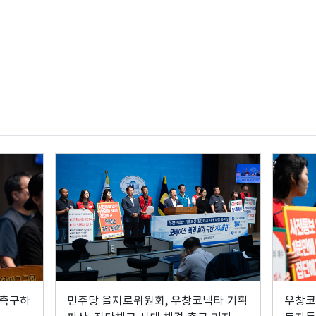
 촉구하
민주당 을지로위원회, 우창코넥타 기획
우창코