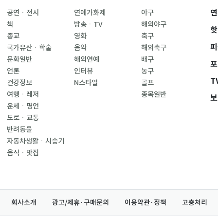
연
공연ㆍ전시
연예가화제
야구
책
방송ㆍTV
해외야구
핫
종교
영화
축구
피
국가유산ㆍ학술
음악
해외축구
문화일반
해외연예
배구
포
언론
인터뷰
농구
T
건강정보
N스타일
골프
여행ㆍ레저
종목일반
보
운세ㆍ명언
도로ㆍ교통
반려동물
자동차생활ㆍ시승기
음식ㆍ맛집
회사소개
광고/제휴·구매문의
이용약관·정책
고충처리