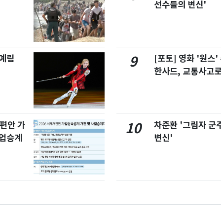
선수들의 변신'
김예림
[포토] 영화 '원스
9
한사드, 교통사고로
개편안 가
차준환 '그림자 군
10
사업승계
변신'