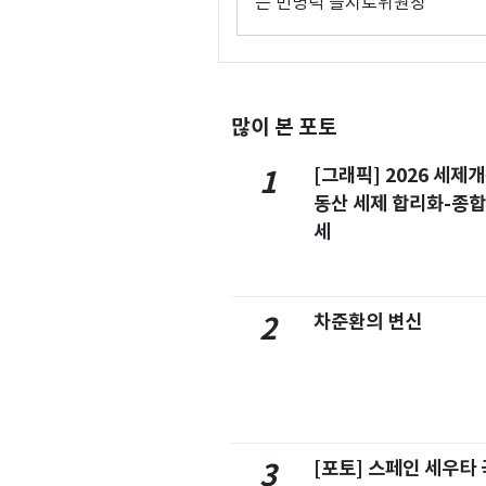
는 민병덕 을지로위원장
많이 본 포토
[그래픽] 2026 세제
1
동산 세제 합리화-종
세
차준환의 변신
2
[포토] 스페인 세우타 
3