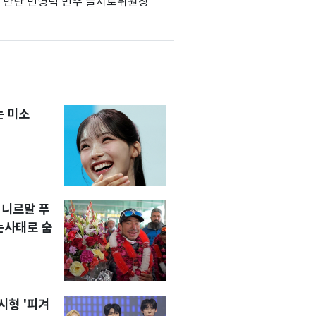
 만난 민병덕 민주 을지로위원장
는 미소
 니르말 푸
눈사태로 숨
시형 '피겨