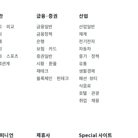
한
금융·증권
산업
치ㆍ외교
금융일반
산업일반
사
금융정책
재계
제
은행
전기전자
회
보험ㆍ카드
자동차
화ㆍ스포츠
증권일반
중기ㆍ정책
북관계
시황ㆍ환율
유통
재테크
생활경제
블록체인ㆍ핀테크
패션·뷰티
식음료
호텔ㆍ관광
취업ㆍ채용
피니언
제휴사
Special 사이트