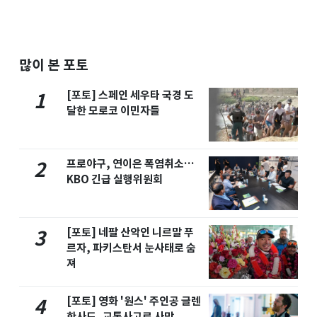
많이 본 포토
[포토] 스페인 세우타 국경 도
1
달한 모로코 이민자들
프로야구, 연이은 폭염취소…
2
KBO 긴급 실행위원회
[포토] 네팔 산악인 니르말 푸
3
르자, 파키스탄서 눈사태로 숨
져
[포토] 영화 '원스' 주인공 글렌
4
한사드, 교통사고로 사망