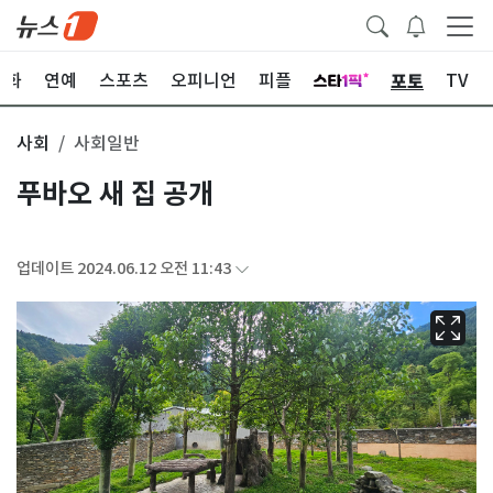
포토
문화
연예
스포츠
오피니언
피플
TV
사회
사회일반
푸바오 새 집 공개
업데이트 2024.06.12 오전 11:43