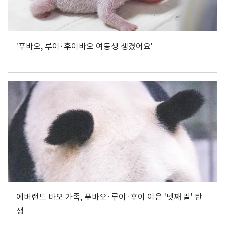
'푸바오, 루이·후이바오 여동생 생겼어요'
에버랜드 바오 가족, 푸바오·루이·후이 이은 '넷째 딸' 탄
생