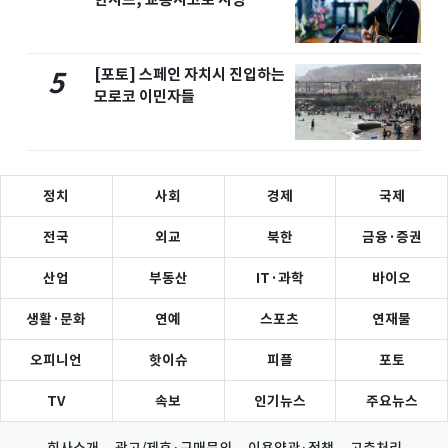
[포토] 스페인 자치시 진입하는
5
모로코 이민자들
정치
사회
경제
국제
전국
외교
북한
금융·증권
산업
부동산
IT·과학
바이오
생활·문화
연예
스포츠
연재물
오피니언
핫이슈
피플
포토
TV
속보
인기뉴스
주요뉴스