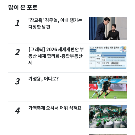
많이 본 포토
'참교육' 김무열, 아내 챙기는
1
다정한 남편
[그래픽] 2026 세제개편안 부
2
동산 세제 합리화-종합부동산
세
기성용, 어디로?
3
가맥축제 오셔서 더위 식혀요
4