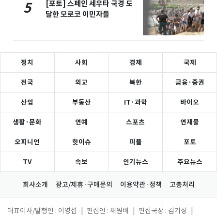
[포토] 스페인 세우타 국경 도
5
달한 모로코 이민자들
정치
사회
경제
국제
전국
외교
북한
금융·증권
산업
부동산
IT·과학
바이오
생활·문화
연예
스포츠
연재물
오피니언
핫이슈
피플
포토
TV
속보
인기뉴스
주요뉴스
회사소개
광고/제휴·구매문의
이용약관·정책
고충처리
대표이사/발행인 : 이영섭
|
편집인 : 채원배
|
편집국장 : 김기성
|