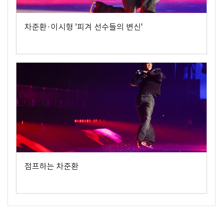
차준환·이시형 '피겨 선수들의 변신'
점프하는 차준환