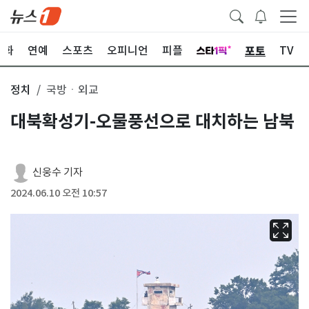
포토
문화
연예
스포츠
오피니언
피플
TV
정치
국방ㆍ외교
대북확성기-오물풍선으로 대치하는 남북
신웅수 기자
2024.06.10 오전 10:57