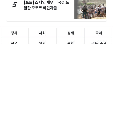
[포토] 스페인 세우타 국경 도
5
달한 모로코 이민자들
정치
사회
경제
국제
전국
외교
북한
금융·증권
산업
부동산
IT·과학
바이오
생활·문화
연예
스포츠
연재물
오피니언
핫이슈
피플
포토
TV
속보
인기뉴스
주요뉴스
회사소개
광고/제휴·구매문의
이용약관·정책
고충처리
대표이사/발행인 : 이영섭
|
편집인 : 채원배
|
편집국장 : 김기성
|