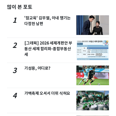
많이 본 포토
'참교육' 김무열, 아내 챙기는
1
다정한 남편
[그래픽] 2026 세제개편안 부
2
동산 세제 합리화-종합부동산
세
기성용, 어디로?
3
가맥축제 오셔서 더위 식혀요
4