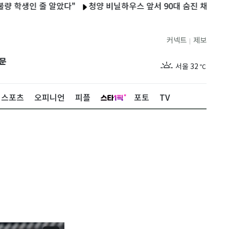
생인 줄 알았다"
청양 비닐하우스 앞서 90대 숨진 채 발견…온열
커넥트
제보
|
제주
29
℃
문
서울
32
℃
부산
29
℃
스포츠
오피니언
피플
포토
TV
대구
30
℃
인천
31
℃
광주
30
℃
대전
28
℃
울산
28
℃
강릉
26
℃
제주
29
℃