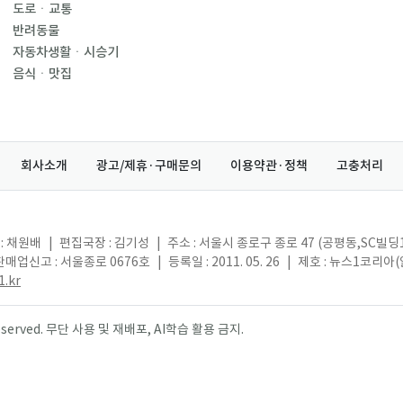
도로ㆍ교통
반려동물
자동차생활ㆍ시승기
음식ㆍ맛집
회사소개
광고/제휴·구매문의
이용약관·정책
고충처리
: 채원배
|
편집국장 : 김기성
|
주소 : 서울시 종로구 종로 47 (공평동,SC빌딩
매업신고 : 서울종로 0676호
|
등록일 : 2011. 05. 26
|
제호 : 뉴스1코리아
.kr
s reserved. 무단 사용 및 재배포, AI학습 활용 금지.