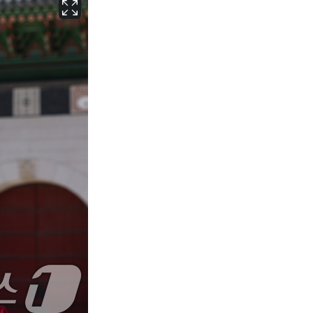
서울
32
℃
부산
29
℃
대구
30
℃
인천
31
℃
광주
30
℃
대전
28
℃
울산
28
℃
강릉
26
℃
제주
29
℃