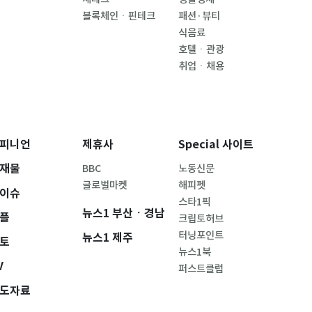
블록체인ㆍ핀테크
패션·뷰티
식음료
호텔ㆍ관광
취업ㆍ채용
피니언
제휴사
Special 사이트
재물
BBC
노동신문
글로벌마켓
해피펫
이슈
스타1픽
뉴스1 부산ㆍ경남
플
크립토허브
터닝포인트
뉴스1 제주
토
뉴스1북
V
퍼스트클럽
도자료