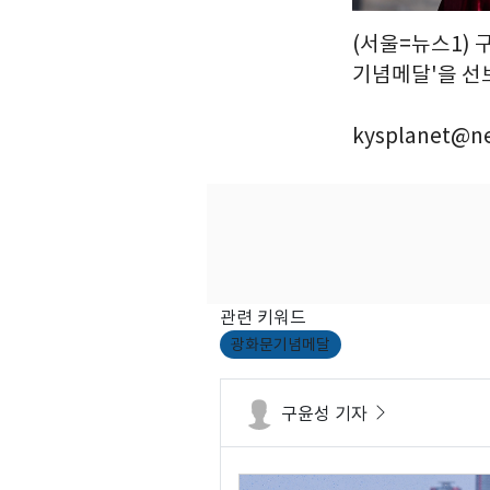
(서울=뉴스1) 
기념메달'을 선보이
kysplanet@n
관련 키워드
광화문기념메달
구윤성 기자