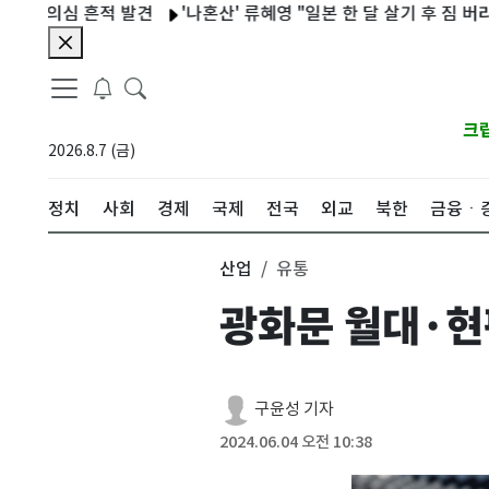
의심 흔적 발견
'나혼산' 류혜영 "일본 한 달 살기 후 짐 버리기 프
크
2026.8.7 (금)
정치
사회
경제
국제
전국
외교
북한
금융ㆍ
산업
유통
광화문 월대·현
구윤성 기자
2024.06.04 오전 10:38