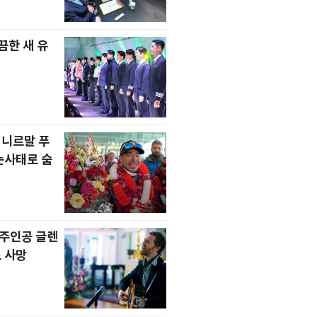
한 새 유
 니르말 푸
눈사태로 숨
' 주인공 글렌
 사망