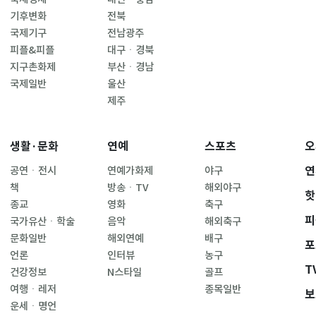
기후변화
전북
국제기구
전남광주
피플&피플
대구ㆍ경북
지구촌화제
부산ㆍ경남
국제일반
울산
제주
생활·문화
연예
스포츠
오
연
공연ㆍ전시
연예가화제
야구
책
방송ㆍTV
해외야구
핫
종교
영화
축구
피
국가유산ㆍ학술
음악
해외축구
문화일반
해외연예
배구
포
언론
인터뷰
농구
T
건강정보
N스타일
골프
여행ㆍ레저
종목일반
보
운세ㆍ명언