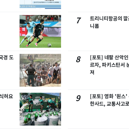
트리니티항공의 깔끔
7
니폼
국경 도
[포토] 네팔 산악인
8
르자, 파키스탄서 
져
 식혀요
[포토] 영화 '원스
9
한사드, 교통사고로