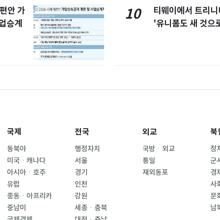
개편안 가
티웨이에서 트리
10
사업승계
'유니폼도 새 것으로
국제
전국
외교
북
동북아
행정자치
국방ㆍ외교
정
미국ㆍ캐나다
서울
통일
군
아시아ㆍ호주
경기
재외동포
경
유럽
인천
사
중동ㆍ아프리카
강원
문
중남미
세종ㆍ충북
남
국제경제
대전ㆍ충남