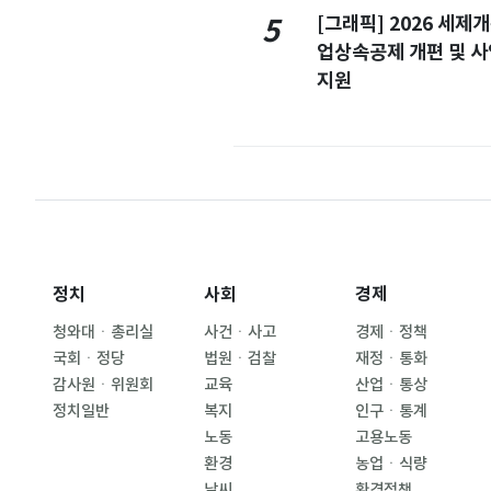
[그래픽] 2026 세제
5
업상속공제 개편 및 
지원
정치
사회
경제
청와대ㆍ총리실
사건ㆍ사고
경제ㆍ정책
국회ㆍ정당
법원ㆍ검찰
재정ㆍ통화
감사원ㆍ위원회
교육
산업ㆍ통상
정치일반
복지
인구ㆍ통계
노동
고용노동
환경
농업ㆍ식량
날씨
환경정책