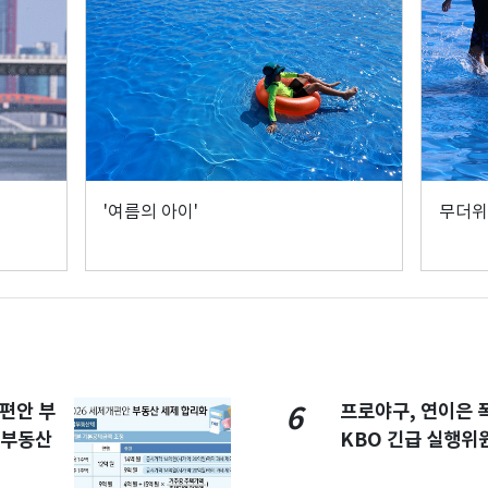
'여름의 아이'
무더위
개편안 부
프로야구, 연이은
6
합부동산
KBO 긴급 실행위