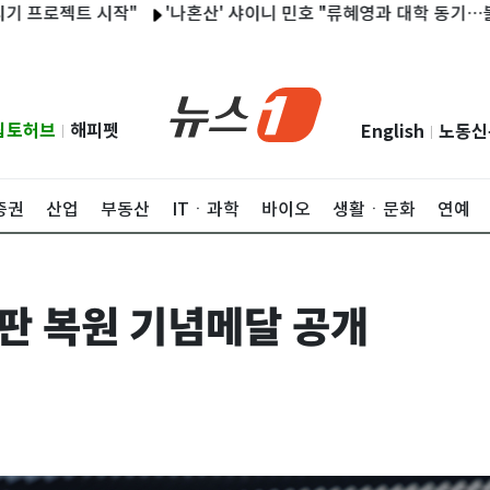
로젝트 시작"
'나혼산' 샤이니 민호 "류혜영과 대학 동기…불량 학
립토허브
해피펫
English
노동신
|
|
증권
산업
부동산
ITㆍ과학
바이오
생활ㆍ문화
연예
판 복원 기념메달 공개