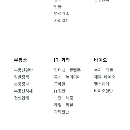
인물
여성가족
사회일반
부동산
IT·과학
바이오
부동산일반
인터넷ㆍ플랫폼
복지ㆍ의료
일반정책
통신ㆍ뉴미디어
제약·바이오
분양정보
모바일
헬스케어
부동산시세
IT일반
바이오일반
건설업계
보안ㆍ해킹
게임ㆍ리뷰
과학일반