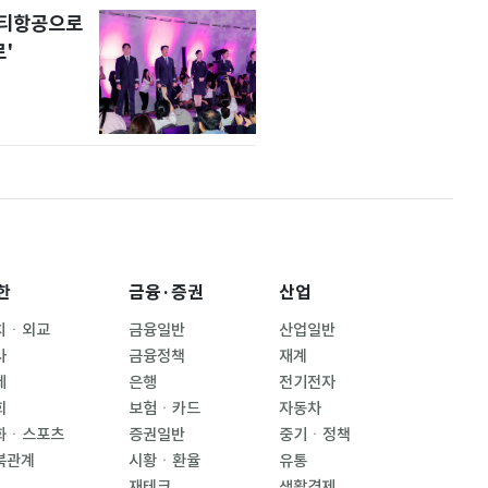
니티항공으로
'
한
금융·증권
산업
치ㆍ외교
금융일반
산업일반
사
금융정책
재계
제
은행
전기전자
회
보험ㆍ카드
자동차
화ㆍ스포츠
증권일반
중기ㆍ정책
북관계
시황ㆍ환율
유통
재테크
생활경제