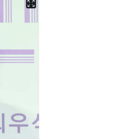
서울
32
℃
부산
31
℃
대구
32
℃
인천
34
℃
광주
32
℃
대전
32
℃
울산
30
℃
강릉
28
℃
제주
28
℃