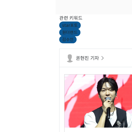
관련 키워드
star포토
원더랜드
김수안
권현진 기자