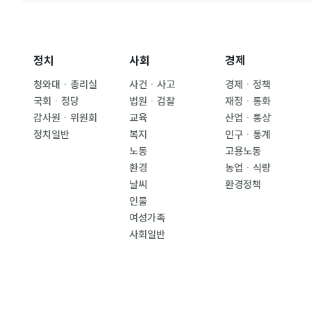
정치
사회
경제
청와대ㆍ총리실
사건ㆍ사고
경제ㆍ정책
국회ㆍ정당
법원ㆍ검찰
재정ㆍ통화
감사원ㆍ위원회
교육
산업ㆍ통상
정치일반
복지
인구ㆍ통계
노동
고용노동
환경
농업ㆍ식량
날씨
환경정책
인물
여성가족
사회일반