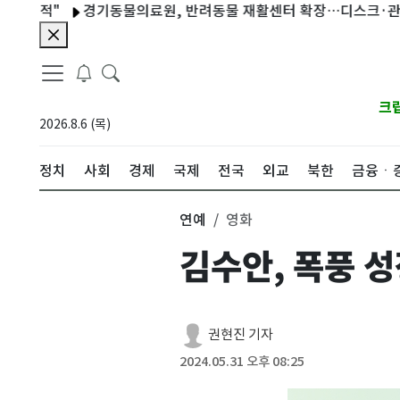
경기동물의료원, 반려동물 재활센터 확장…디스크·관절 관리 강
크
2026.8.6 (목)
정치
사회
경제
국제
전국
외교
북한
금융ㆍ
연예
영화
김수안, 폭풍 
권현진 기자
2024.05.31 오후 08:25