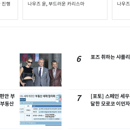
한 진행
나우즈 윤, 부드러운 카리스마
나우즈
포즈 취하는 샤를리
6
개편안 부
[포토] 스페인 세우
7
합부동산
달한 모로코 이민