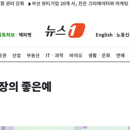
화
부산 뷰티기업 20개 사, 전문 크리에이터와 마케팅 콘텐츠 제
립토허브
해피펫
English
노동신
|
|
증권
산업
부동산
ITㆍ과학
바이오
생활ㆍ문화
연예
성장의 좋은예