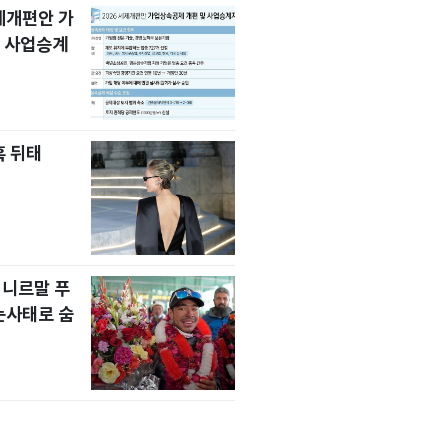
세제개편안 가
 사업승계
혹 뒤태
 니르말 푸
눈사태로 숨