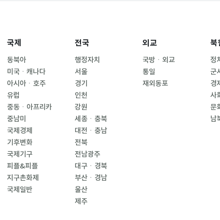
국제
전국
외교
북
동북아
행정자치
국방ㆍ외교
정
미국ㆍ캐나다
서울
통일
군
아시아ㆍ호주
경기
재외동포
경
유럽
인천
사
중동ㆍ아프리카
강원
문
중남미
세종ㆍ충북
남
국제경제
대전ㆍ충남
기후변화
전북
국제기구
전남광주
피플&피플
대구ㆍ경북
지구촌화제
부산ㆍ경남
국제일반
울산
제주