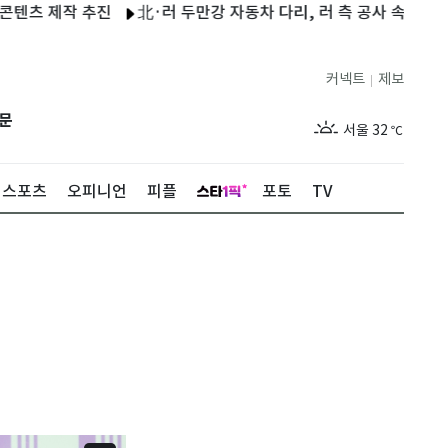
작 추진
北·러 두만강 자동차 다리, 러 측 공사 속도…9월 개통 가
커넥트
제보
|
제주
28
℃
문
서울
32
℃
부산
31
℃
스포츠
오피니언
피플
포토
TV
대구
32
℃
인천
34
℃
광주
32
℃
대전
32
℃
울산
30
℃
강릉
28
℃
제주
28
℃