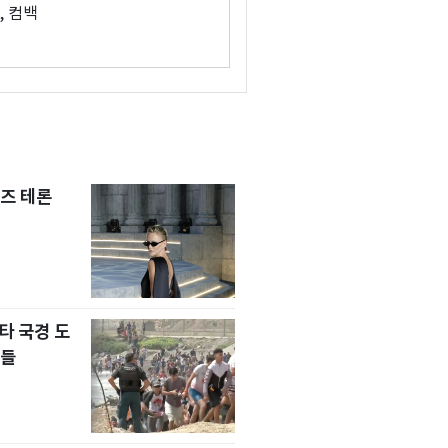
, 컴백
즈 테론
타 국경 도
자들