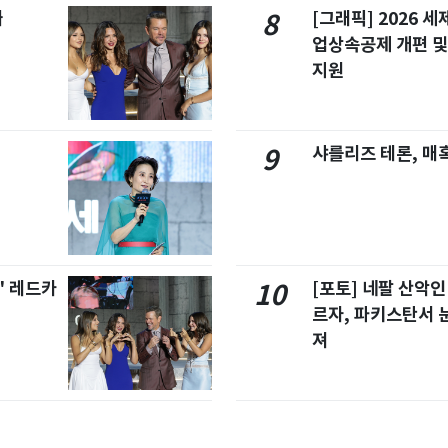
빠
[그래픽] 2026 
8
업상속공제 개편 및
지원
샤를리즈 테론, 매
9
' 레드카
[포토] 네팔 산악인
10
르자, 파키스탄서 
져