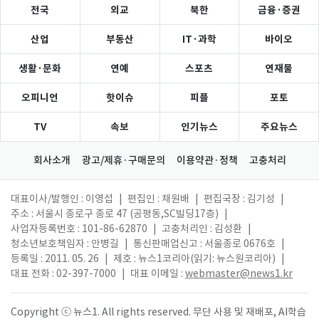
전국
외교
북한
금융·증권
산업
부동산
IT·과학
바이오
생활·문화
연예
스포츠
연재물
오피니언
핫이슈
피플
포토
TV
속보
인기뉴스
주요뉴스
회사소개
광고/제휴·구매문의
이용약관·정책
고충처리
대표이사/발행인 : 이영섭
|
편집인 : 채원배
|
편집국장 : 김기성
|
주소 : 서울시 종로구 종로 47 (공평동,SC빌딩17층)
|
사업자등록번호 : 101-86-62870
|
고충처리인 : 김성환
|
청소년보호책임자 : 안병길
|
통신판매업신고 : 서울종로 0676호
|
등록일 : 2011. 05. 26
|
제호 : 뉴스1코리아(읽기: 뉴스원코리아)
|
대표 전화 : 02-397-7000
|
대표 이메일 :
webmaster@news1.kr
Copyright ⓒ 뉴스1. All rights reserved. 무단 사용 및 재배포, AI학습