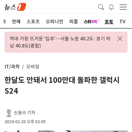
포토
문화
연예
스포츠
오피니언
피플
TV
역대 가장 뜨거운 '입추'…서울 노원 40.2도·경기 하
남 40.8도(종합)
IT/과학
모바일
한달도 안돼서 100만대 돌파한 갤럭시
S24
신웅수 기자
2024.02.28 오후 02:05