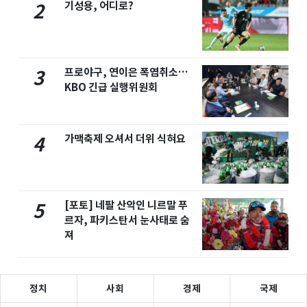
기성용, 어디로?
2
프로야구, 연이은 폭염취소…
3
KBO 긴급 실행위원회
가맥축제 오셔서 더위 식혀요
4
[포토] 네팔 산악인 니르말 푸
5
르자, 파키스탄서 눈사태로 숨
져
정치
사회
경제
국제