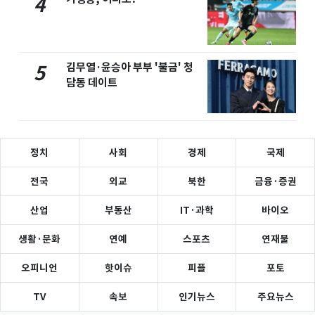
4
김무열·윤승아 부부 '불금' 청
5
담동 데이트
정치
사회
경제
국제
전국
외교
북한
금융·증권
산업
부동산
IT·과학
바이오
생활·문화
연예
스포츠
연재물
오피니언
핫이슈
피플
포토
TV
속보
인기뉴스
주요뉴스