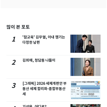
많이 본 포토
'참교육' 김무열, 아내 챙기는
1
다정한 남편
김희애, 청담동 나들이
2
[그래픽] 2026 세제개편안 부
3
동산 세제 합리화-종합부동산
세
기성용, 어디로?