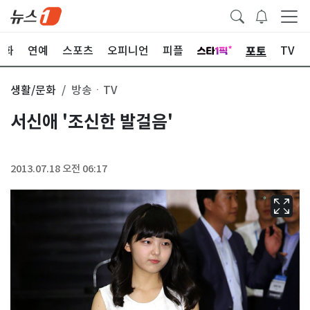
포토
문화
연예
스포츠
오피니언
피플
TV
생활/문화
방송ㆍTV
서신애 '조신한 발걸음'
2013.07.18 오전 06:17