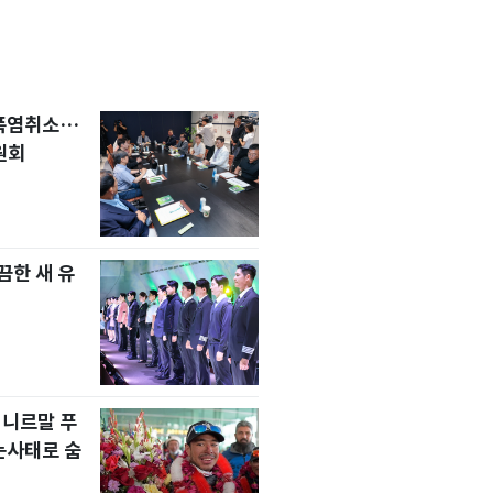
 폭염취소…
원회
한 새 유
 니르말 푸
눈사태로 숨