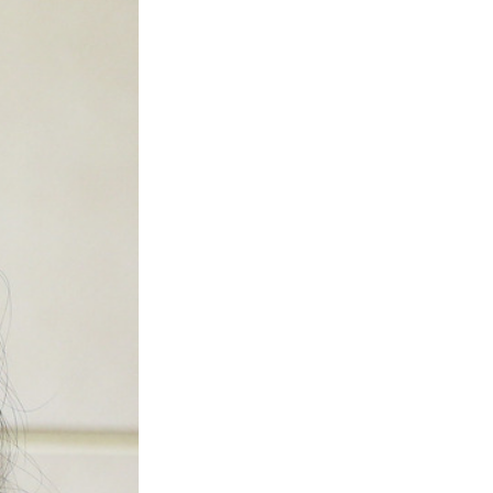
서울
29
℃
부산
28
℃
대구
28
℃
인천
30
℃
광주
29
℃
대전
27
℃
울산
27
℃
강릉
25
℃
제주
29
℃