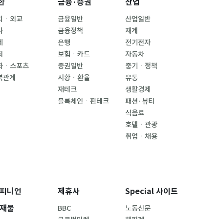
한
금융·증권
산업
치ㆍ외교
금융일반
산업일반
사
금융정책
재계
제
은행
전기전자
회
보험ㆍ카드
자동차
화ㆍ스포츠
증권일반
중기ㆍ정책
북관계
시황ㆍ환율
유통
재테크
생활경제
블록체인ㆍ핀테크
패션·뷰티
식음료
호텔ㆍ관광
취업ㆍ채용
피니언
제휴사
Special 사이트
재물
BBC
노동신문