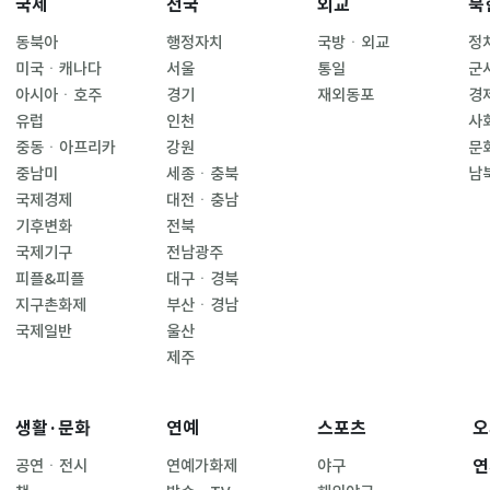
국제
전국
외교
북
동북아
행정자치
국방ㆍ외교
정
미국ㆍ캐나다
서울
통일
군
아시아ㆍ호주
경기
재외동포
경
유럽
인천
사
중동ㆍ아프리카
강원
문
중남미
세종ㆍ충북
남
국제경제
대전ㆍ충남
기후변화
전북
국제기구
전남광주
피플&피플
대구ㆍ경북
지구촌화제
부산ㆍ경남
국제일반
울산
제주
생활·문화
연예
스포츠
오
연
공연ㆍ전시
연예가화제
야구