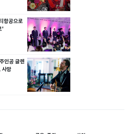
니티항공으로
'
' 주인공 글렌
 사망