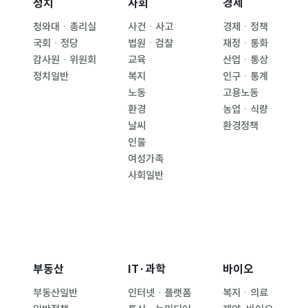
정치
사회
경제
청와대ㆍ총리실
사건ㆍ사고
경제ㆍ정책
국회ㆍ정당
법원ㆍ검찰
재정ㆍ통화
감사원ㆍ위원회
교육
산업ㆍ통상
정치일반
복지
인구ㆍ통계
노동
고용노동
환경
농업ㆍ식량
날씨
환경정책
인물
여성가족
사회일반
부동산
IT·과학
바이오
부동산일반
인터넷ㆍ플랫폼
복지ㆍ의료