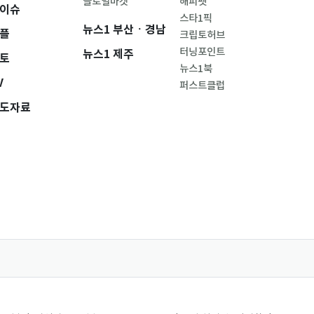
글로벌마켓
해피펫
이슈
스타1픽
뉴스1 부산ㆍ경남
플
크립토허브
터닝포인트
뉴스1 제주
토
뉴스1북
V
퍼스트클럽
도자료