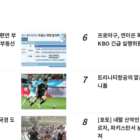
개편안 부
프로야구, 연이은
6
합부동산
KBO 긴급 실행위
트리니티항공의 깔끔
7
니폼
국경 도
[포토] 네팔 산악인
8
르자, 파키스탄서 
져