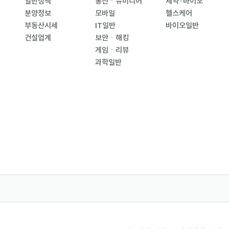
일반정책
통신ㆍ뉴미디어
제약·바이오
분양정보
모바일
헬스케어
부동산시세
IT일반
바이오일반
건설업계
보안ㆍ해킹
게임ㆍ리뷰
과학일반