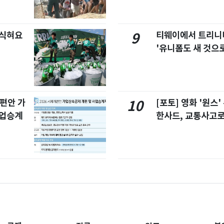
 식혀요
티웨이에서 트리
9
'유니폼도 새 것으로
개편안 가
[포토] 영화 '원스
10
사업승계
한사드, 교통사고로