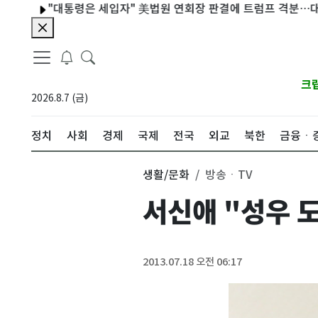
"대통령은 세입자" 美법원 연회장 판결에 트럼프 격분…대법원 상고
크
2026.8.7 (금)
정치
사회
경제
국제
전국
외교
북한
금융ㆍ
생활/문화
방송ㆍTV
서신애 "성우 
2013.07.18 오전 06:17