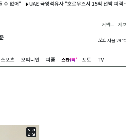
"
UAE 국영석유사 "호르무즈서 15척 선박 피격…1명 사망·20명
커넥트
제보
|
제주
29
℃
문
서울
29
℃
부산
28
℃
스포츠
오피니언
피플
포토
TV
대구
28
℃
인천
30
℃
광주
29
℃
대전
27
℃
울산
27
℃
강릉
25
℃
제주
29
℃