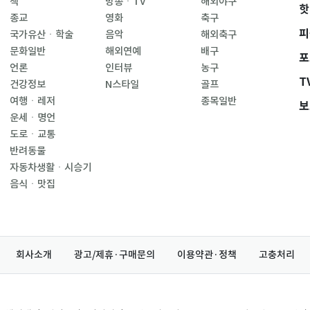
책
방송ㆍTV
해외야구
핫
종교
영화
축구
피
국가유산ㆍ학술
음악
해외축구
문화일반
해외연예
배구
포
언론
인터뷰
농구
T
건강정보
N스타일
골프
여행ㆍ레저
종목일반
보
운세ㆍ명언
도로ㆍ교통
반려동물
자동차생활ㆍ시승기
음식ㆍ맛집
회사소개
광고/제휴·구매문의
이용약관·정책
고충처리