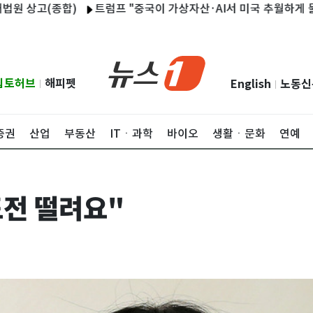
(종합)
트럼프 "중국이 가상자산·AI서 미국 추월하게 둘 수 없어
립토허브
해피펫
English
노동신
|
|
증권
산업
부동산
ITㆍ과학
바이오
생활ㆍ문화
연예
도전 떨려요"