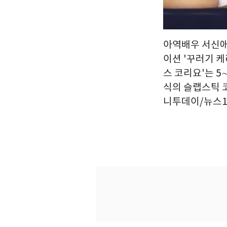
아역배우 서신애
이션 '꾸러기 
스 코리요'는 5
식의 슬랩스틱 코
니투데이/뉴스