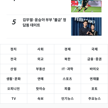
김무열·윤승아 부부 '불금' 청
5
담동 데이트
정치
사회
경제
국제
전국
외교
북한
금융·증권
산업
부동산
IT·과학
바이오
생활·문화
연예
스포츠
연재물
오피니언
핫이슈
피플
포토
TV
속보
인기뉴스
주요뉴스