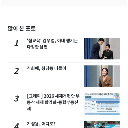
많이 본 포토
'참교육' 김무열, 아내 챙기는
1
다정한 남편
김희애, 청담동 나들이
2
[그래픽] 2026 세제개편안 부
3
동산 세제 합리화-종합부동산
세
기성용, 어디로?
4