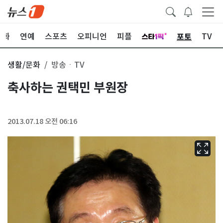
포토
문화
연예
스포츠
오피니언
피플
TV
생활/문화
방송ㆍTV
축사하는 권택민 부원장
2013.07.18 오전 06:16