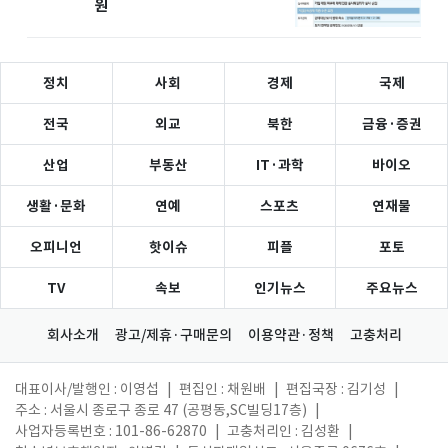
원
정치
사회
경제
국제
전국
외교
북한
금융·증권
산업
부동산
IT·과학
바이오
생활·문화
연예
스포츠
연재물
오피니언
핫이슈
피플
포토
TV
속보
인기뉴스
주요뉴스
회사소개
광고/제휴·구매문의
이용약관·정책
고충처리
대표이사/발행인 : 이영섭
|
편집인 : 채원배
|
편집국장 : 김기성
|
주소 : 서울시 종로구 종로 47 (공평동,SC빌딩17층)
|
사업자등록번호 : 101-86-62870
|
고충처리인 : 김성환
|