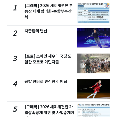
[그래픽] 2026 세제개편안 부
1
동산 세제 합리화-종합부동산
세
차준환의 변신
2
[포토] 스페인 세우타 국경 도
3
달한 모로코 이민자들
금발 헌터로 변신한 김예림
4
[그래픽] 2026 세제개편안 가
5
업상속공제 개편 및 사업승계지