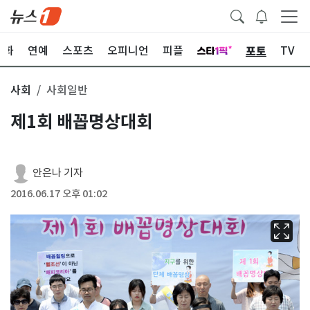
포토
문화
연예
스포츠
오피니언
피플
TV
사회
사회일반
제1회 배꼽명상대회
안은나 기자
2016.06.17 오후 01:02