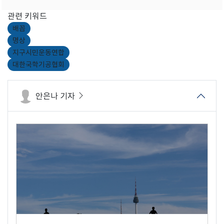
관련 키워드
배꼽
명상
지구시민운동연합
대한국학기공협회
안은나 기자