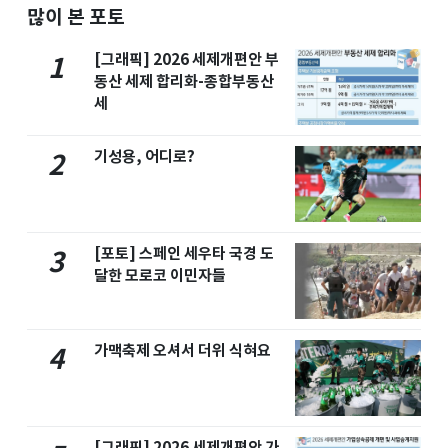
많이 본 포토
[그래픽] 2026 세제개편안 부
1
동산 세제 합리화-종합부동산
세
기성용, 어디로?
2
[포토] 스페인 세우타 국경 도
3
달한 모로코 이민자들
가맥축제 오셔서 더위 식혀요
4
[그래픽] 2026 세제개편안 가