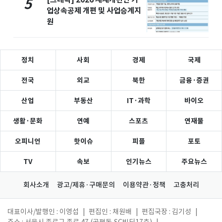
5
업상속공제 개편 및 사업승계지
원
정치
사회
경제
국제
전국
외교
북한
금융·증권
산업
부동산
IT·과학
바이오
생활·문화
연예
스포츠
연재물
오피니언
핫이슈
피플
포토
TV
속보
인기뉴스
주요뉴스
회사소개
광고/제휴·구매문의
이용약관·정책
고충처리
대표이사/발행인 : 이영섭
|
편집인 : 채원배
|
편집국장 : 김기성
|