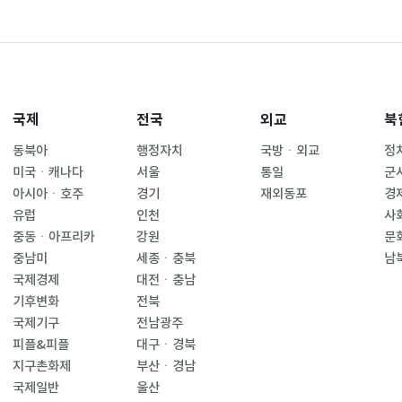
국제
전국
외교
북
동북아
행정자치
국방ㆍ외교
정
미국ㆍ캐나다
서울
통일
군
아시아ㆍ호주
경기
재외동포
경
유럽
인천
사
중동ㆍ아프리카
강원
문
중남미
세종ㆍ충북
남
국제경제
대전ㆍ충남
기후변화
전북
국제기구
전남광주
피플&피플
대구ㆍ경북
지구촌화제
부산ㆍ경남
국제일반
울산