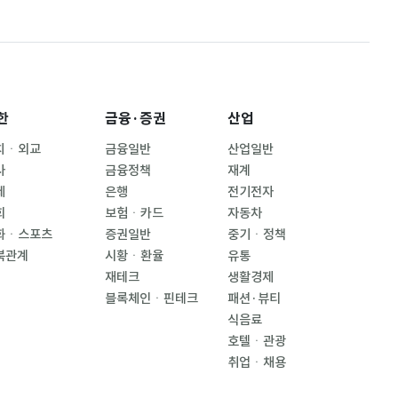
한
금융·증권
산업
치ㆍ외교
금융일반
산업일반
사
금융정책
재계
제
은행
전기전자
회
보험ㆍ카드
자동차
화ㆍ스포츠
증권일반
중기ㆍ정책
북관계
시황ㆍ환율
유통
재테크
생활경제
블록체인ㆍ핀테크
패션·뷰티
식음료
호텔ㆍ관광
취업ㆍ채용