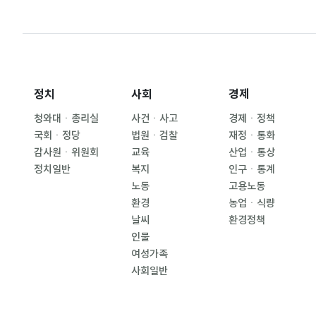
정치
사회
경제
청와대ㆍ총리실
사건ㆍ사고
경제ㆍ정책
국회ㆍ정당
법원ㆍ검찰
재정ㆍ통화
감사원ㆍ위원회
교육
산업ㆍ통상
정치일반
복지
인구ㆍ통계
노동
고용노동
환경
농업ㆍ식량
날씨
환경정책
인물
여성가족
사회일반