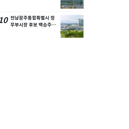
요"…경찰 수사
전남광주통합특별시 정
10
무부시장 후보 백승주·
윤난실 지명