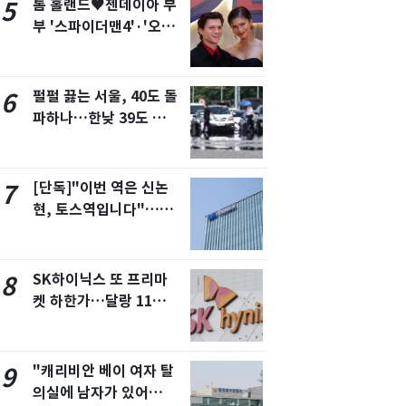
톰 홀랜드♥젠데이아 부
5
부 '스파이더맨4'·'오디
세이'로 극장 장악
펄펄 끓는 서울, 40도 돌
6
파하나…한낮 39도 폭염
[오늘날씨]
[단독]"이번 역은 신논
7
현, 토스역입니다"…서
울 지하철에 토스 이름
새겼다
SK하이닉스 또 프리마
8
켓 하한가…달랑 11주에
시초가 소동
"캐리비안 베이 여자 탈
9
의실에 남자가 있어