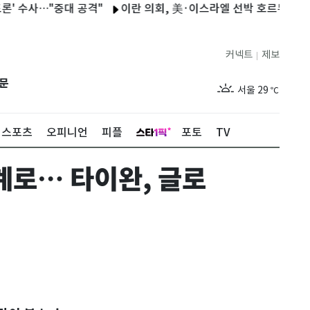
사…"중대 공격"
이란 의회, 美·이스라엘 선박 호르무즈 통행금지
커넥트
제보
|
제주
26
℃
문
서울
29
℃
부산
26
℃
스포츠
오피니언
피플
포토
TV
대구
26
℃
세계로… 타이완, 글로
인천
27
℃
광주
25
℃
대전
26
℃
울산
25
℃
강릉
23
℃
제주
26
℃