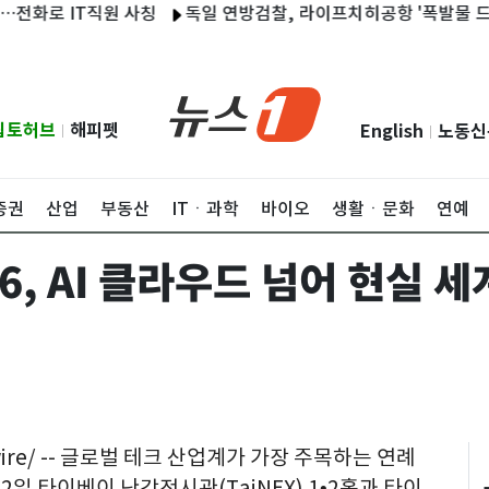
 IT직원 사칭
독일 연방검찰, 라이프치히공항 '폭발물 드론' 수
립토허브
해피펫
English
노동신
|
|
증권
산업
부동산
ITㆍ과학
바이오
생활ㆍ문화
연예
26, AI 클라우드 넘어 현실 
re/ --
글로벌 테크 산업계가 가장 주목하는 연례
는 2일 타이베이 난강전시관(TaiNEX) 1•2홀과 타이