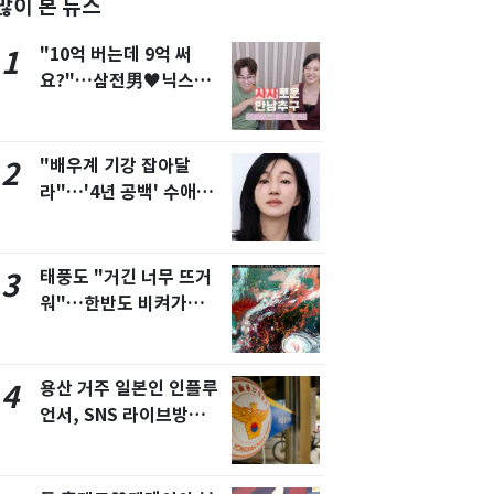
많이 본 뉴스
서울
29
℃
"10억 버는데 9억 써
1
부산
26
℃
요?"…삼전男♥닉스女
3:3 단체소개팅 예능 화
대구
26
℃
제
인천
27
℃
"배우계 기강 잡아달
2
라"…'4년 공백' 수애,
광주
25
℃
SNS 오픈·프로필 공개
대전
26
℃
화제
태풍도 "거긴 너무 뜨거
3
울산
25
℃
워"…한반도 비켜가는
강릉
23
℃
'돌핀'과 '찬홈'
제주
26
℃
용산 거주 일본인 인플루
4
언서, SNS 라이브방송
도중 사망