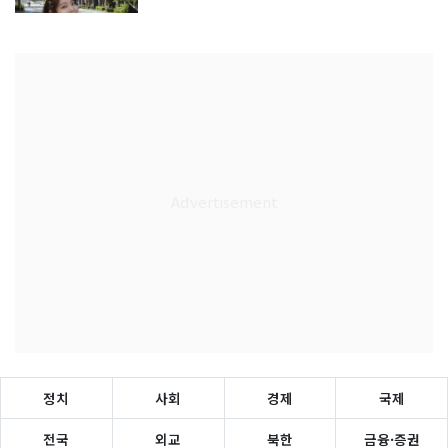
정치
사회
경제
국제
전국
외교
북한
금융·증권