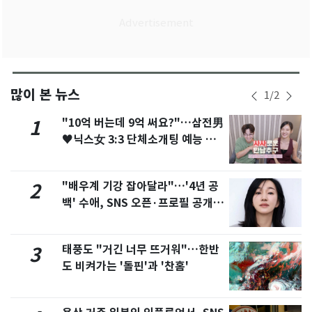
많이 본 뉴스
1
/
2
"10억 버는데 9억 써요?"…삼전男
1
♥닉스女 3:3 단체소개팅 예능 화
제
"배우계 기강 잡아달라"…'4년 공
2
백' 수애, SNS 오픈·프로필 공개
화제
태풍도 "거긴 너무 뜨거워"…한반
3
도 비켜가는 '돌핀'과 '찬홈'