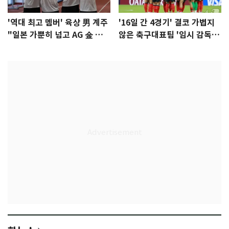
'역대 최고 멤버' 육상 男 계주
'16일 간 4경기' 결코 가볍지
"일본 가뿐히 넘고 AG 金 따겠
않은 축구대표팀 '임시 감독'
다"
무게