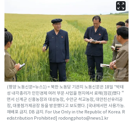
(평양 노동신문=뉴스1) = 북한 노동당 기관지 노동신문은 18일 "박태
성 내각총리가 인민경제 여러 부문 사업을 현지에서 료해(점검)했다＂
면서 신계군 신흥농장과 대성농장, 수안군 석교농장, 대안친선유리공
장, 대풍첨가제공장 등을 방문했다고 보도했다. [국내에서만 사용가능.
재배포 금지. DB 금지. For Use Only in the Republic of Korea. R
edistribution Prohibited] rodongphoto@news1.kr