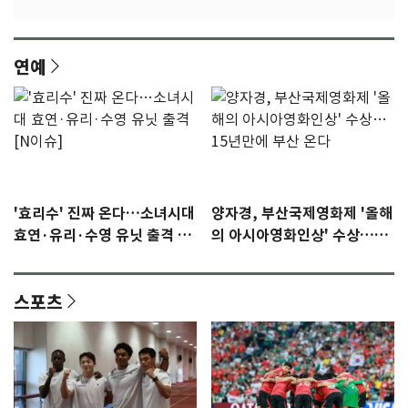
연예
'효리수' 진짜 온다…소녀시대
양자경, 부산국제영화제 '올해
효연·유리·수영 유닛 출격 [N
의 아시아영화인상' 수상…15
이슈]
년만에 부산 온다
스포츠