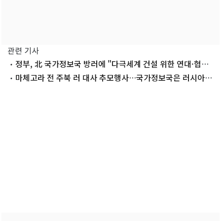
관련 기사
정부, 北 국가정보국 방러에 "다극세계 건설 위한 연대·협력
강화"
마체고라 전 주북 러 대사 추모행사…국가정보국은 러시아
방문 [데일리 북한]