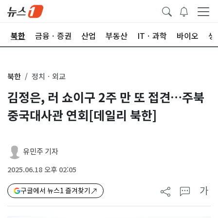
교
북한
금융ㆍ증권
산업
부동산
ITㆍ과학
바이오
생
북한
정치ㆍ외교
김정은, 러 쇼이구 2주 만 또 접견…주북
중국대사관 연회[데일리 북한]
유민주 기자
2025.06.18 오후 02:05
가
구글에서 뉴스1 즐겨찾기