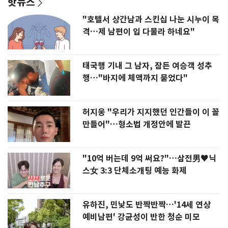
핫뉴스
"호텔서 상간남과 스킨십 나눈 시누이 목
격…제 남편이 입 다물라 하네요"
태국행 기내 그 남자, 잠든 여승객 성추
행…"바지에 체액까지 묻었다"
허지웅 "우리가 지지했던 인간들이 이 꼴
만들어"…형소법 개정안에 발끈
"10억 버는데 9억 써요?"…삼전男♥닉
스女 3:3 단체소개팅 예능 화제
유하진, 민낯도 반짝반짝…'14세 연상
예비남편' 강균성이 반한 청순 미모