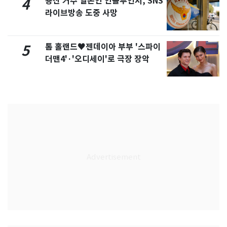
용산 거주 일본인 인플루언서, SNS
4
라이브방송 도중 사망
톰 홀랜드♥젠데이아 부부 '스파이
5
더맨4'·'오디세이'로 극장 장악