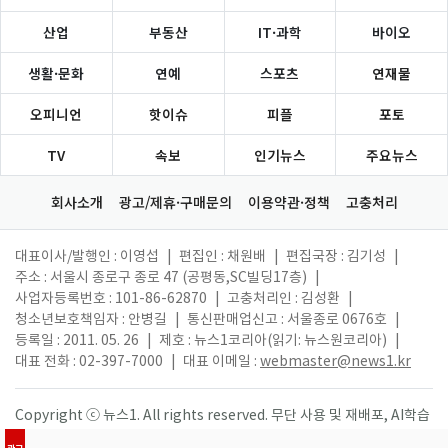
산업
부동산
IT·과학
바이오
생활·문화
연예
스포츠
연재물
오피니언
핫이슈
피플
포토
TV
속보
인기뉴스
주요뉴스
회사소개
광고/제휴·구매문의
이용약관·정책
고충처리
대표이사/발행인 : 이영섭
|
편집인 : 채원배
|
편집국장 : 김기성
|
주소 : 서울시 종로구 종로 47 (공평동,SC빌딩17층)
|
사업자등록번호 : 101-86-62870
|
고충처리인 : 김성환
|
청소년보호책임자 : 안병길
|
통신판매업신고 : 서울종로 0676호
|
등록일 : 2011. 05. 26
|
제호 : 뉴스1코리아(읽기: 뉴스원코리아)
|
대표 전화 : 02-397-7000
|
대표 이메일 :
webmaster@news1.kr
Copyright ⓒ 뉴스1. All rights reserved. 무단 사용 및 재배포, AI학습
활용 금지.