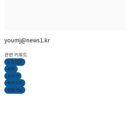
youmj@news1.kr
관련 키워드
노동신문
북한
쇼이구
북러조약
헌혈의날