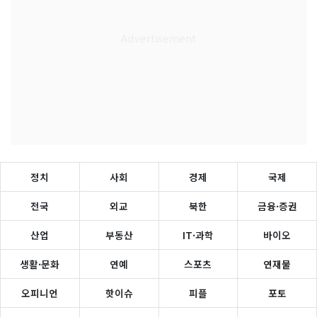
정치
사회
경제
국제
전국
외교
북한
금융·증권
산업
부동산
IT·과학
바이오
생활·문화
연예
스포츠
연재물
오피니언
핫이슈
피플
포토