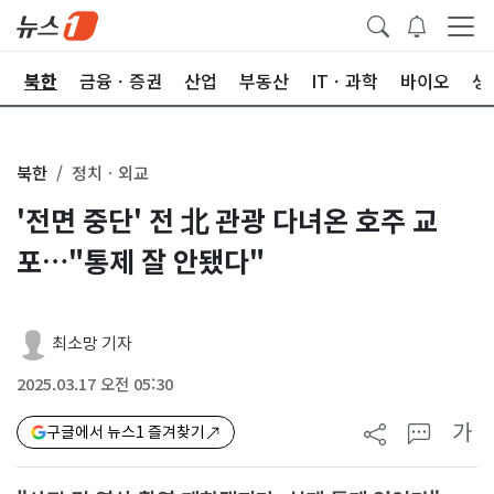
교
북한
금융ㆍ증권
산업
부동산
ITㆍ과학
바이오
생
북한
정치ㆍ외교
'전면 중단' 전 北 관광 다녀온 호주 교
포…"통제 잘 안됐다"
최소망 기자
2025.03.17 오전 05:30
가
구글에서 뉴스1 즐겨찾기