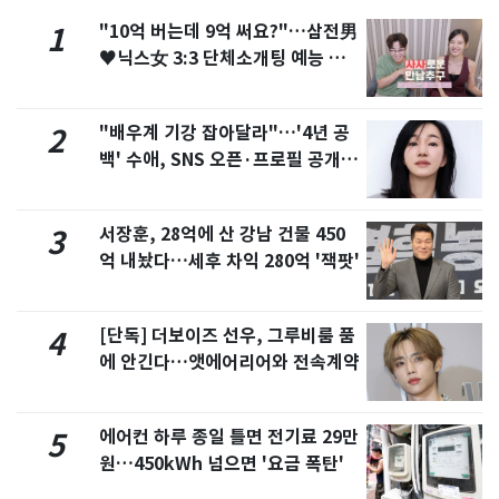
"10억 버는데 9억 써요?"…삼전男
1
♥닉스女 3:3 단체소개팅 예능 화
제
"배우계 기강 잡아달라"…'4년 공
2
백' 수애, SNS 오픈·프로필 공개
화제
서장훈, 28억에 산 강남 건물 450
3
억 내놨다…세후 차익 280억 '잭팟'
[단독] 더보이즈 선우, 그루비룸 품
4
에 안긴다…앳에어리어와 전속계약
에어컨 하루 종일 틀면 전기료 29만
5
원…450kWh 넘으면 '요금 폭탄'