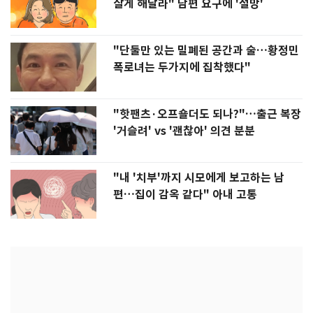
살게 해달라" 남편 요구에 '절망'
"단둘만 있는 밀폐된 공간과 술…황정민
폭로녀는 두가지에 집착했다"
"핫팬츠·오프숄더도 되나?"…출근 복장
'거슬려' vs '괜찮아' 의견 분분
"내 '치부'까지 시모에게 보고하는 남
편…집이 감옥 같다" 아내 고통