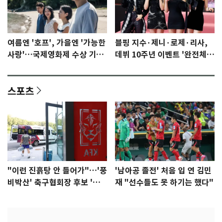
여름엔 '호프', 가을엔 '가능한
블핑 지수·제니·로제·리사,
사랑'…국제영화제 수상 기대
데뷔 10주년 이벤트 '완전체'
감 [N이슈]
참석 확정…기대감 UP
스포츠
"이런 진흙탕 안 들어가"…'풍
'남아공 졸전' 처음 입 연 김민
비박산' 축구협회장 후보 '실
재 "선수들도 못 하기는 했다"
종'