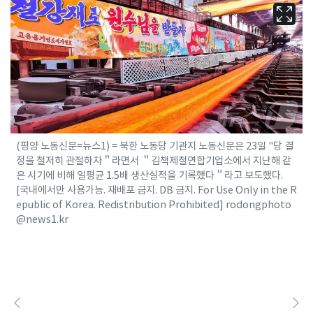
(평양 노동신문=뉴스1) = 북한 노동당 기관지 노동신문은 23일 "당 결
정을 철저히 관철하자＂라면서 ＂김책제철연합기업소에서 지난해 같
은 시기에 비해 일평균 1.5배 생산실적을 기록했다＂라고 보도했다.
[국내에서만 사용가능. 재배포 금지. DB 금지. For Use Only in the R
epublic of Korea. Redistribution Prohibited] rodongphoto
@news1.kr