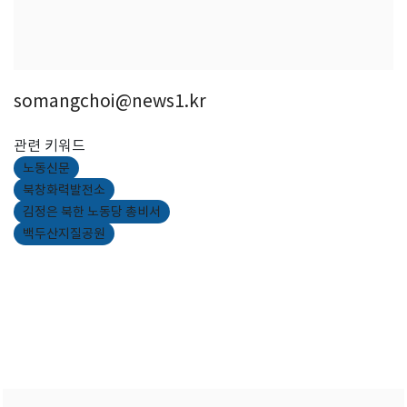
somangchoi@news1.kr
관련 키워드
노동신문
북창화력발전소
김정은 북한 노동당 총비서
백두산지질공원