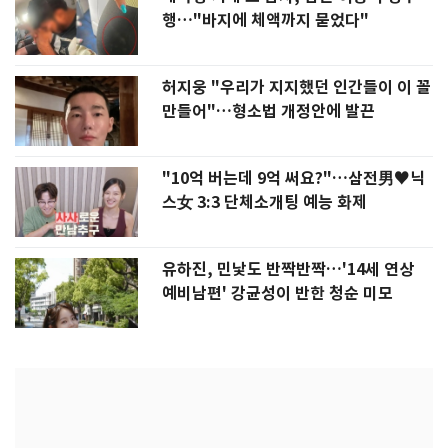
행…"바지에 체액까지 묻었다"
허지웅 "우리가 지지했던 인간들이 이 꼴
만들어"…형소법 개정안에 발끈
"10억 버는데 9억 써요?"…삼전男♥닉
스女 3:3 단체소개팅 예능 화제
유하진, 민낯도 반짝반짝…'14세 연상
예비남편' 강균성이 반한 청순 미모