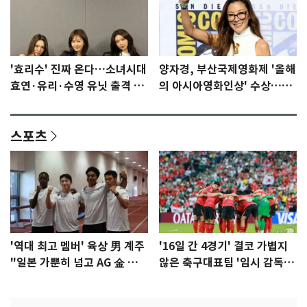
'효리수' 진짜 온다…소녀시대
양자경, 부산국제영화제 '올해
효연·유리·수영 유닛 출격 [N
의 아시아영화인상' 수상…15
이슈]
년만에 부산 온다
스포츠
'역대 최고 멤버' 육상 男 계주
'16일 간 4경기' 결코 가볍지
"일본 가뿐히 넘고 AG 金 따겠
않은 축구대표팀 '임시 감독'
다"
무게