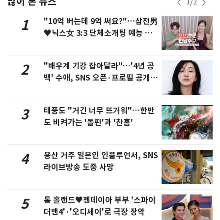
많이 본 뉴스
1
/
2
"10억 버는데 9억 써요?"…삼전男
1
♥닉스女 3:3 단체소개팅 예능 화
제
"배우계 기강 잡아달라"…'4년 공
2
백' 수애, SNS 오픈·프로필 공개
화제
태풍도 "거긴 너무 뜨거워"…한반
3
도 비켜가는 '돌핀'과 '찬홈'
용산 거주 일본인 인플루언서, SNS
4
라이브방송 도중 사망
톰 홀랜드♥젠데이아 부부 '스파이
5
더맨4'·'오디세이'로 극장 장악