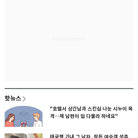
핫뉴스
"호텔서 상간남과 스킨십 나눈 시누이 목
격…제 남편이 입 다물라 하네요"
태국행 기내 그 남자, 잠든 여승객 성추