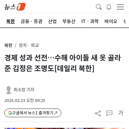
교
북한
금융ㆍ증권
산업
부동산
ITㆍ과학
바이오
생
북한
정치ㆍ외교
경제 성과 선전…수해 아이들 새 옷 골라
준 김정은 조명도[데일리 북한]
최소망 기자
2025.02.23 오전 09:25
가
구글에서 뉴스1 즐겨찾기