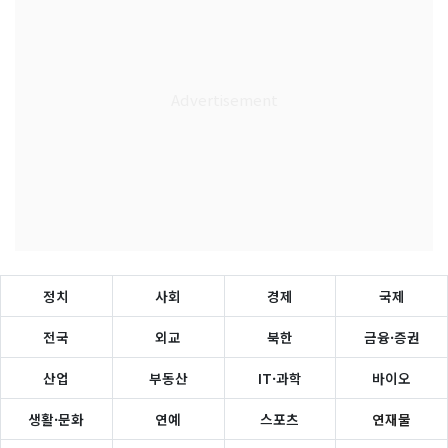
정치
사회
경제
국제
전국
외교
북한
금융·증권
산업
부동산
IT·과학
바이오
생활·문화
연예
스포츠
연재물