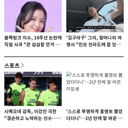
블랙핑크 지수, 10주년 논란에
'김구라子' 그리, 할머니외 여
직접 사과 "큰 섭섭함 안겨 미
행서 "친모 전라도에 잘 있
안"
어"…유튜브서 언급
스포츠
시메오네 감독, 이강인 극찬
'스스로 투명하게 홍명보 뽑았
"겸손하고 노력하는 선수…좋
다더니'…2년 만에 말 바꾼 이
은 첫인상"
임생