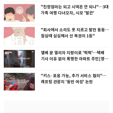
"친정엄마는 되고 시댁은 안 되냐"…3대
가족 여행 다녀오자, 시모 '발끈'
"회사에서 소리도 못 지르고 발만 동동…
점심때 심심해서 산 복권이 1등"
엘베 문 열리자 지팡이로 '퍽퍽'…택배
기사 이유 없이 폭행한 아파트 주민[영
상]
"키스·포옹 가능, 추가 서비스 협의"…
래프팅 관광지 '동반 여성' 논란