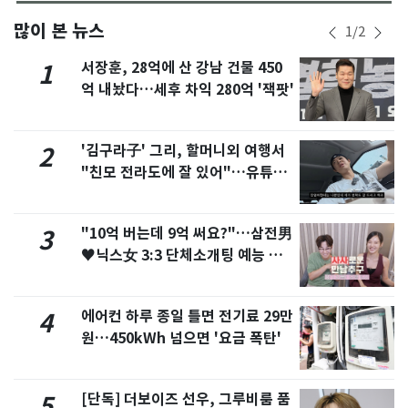
많이 본 뉴스
1
/
2
서장훈, 28억에 산 강남 건물 450
1
억 내놨다…세후 차익 280억 '잭팟'
'김구라子' 그리, 할머니외 여행서
2
"친모 전라도에 잘 있어"…유튜브
서 언급
"10억 버는데 9억 써요?"…삼전男
3
♥닉스女 3:3 단체소개팅 예능 화
제
에어컨 하루 종일 틀면 전기료 29만
4
원…450kWh 넘으면 '요금 폭탄'
[단독] 더보이즈 선우, 그루비룸 품
5