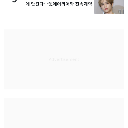
에 안긴다…앳에어리어와 전속계약