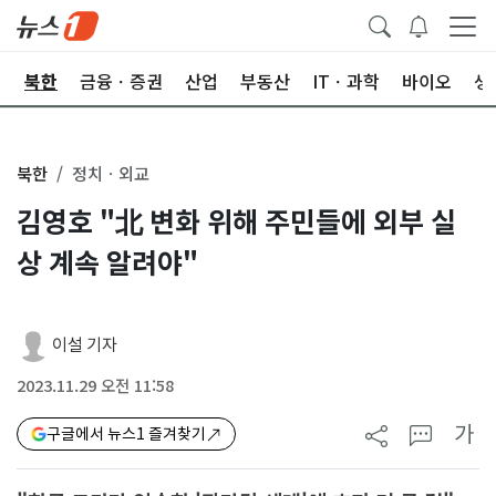
교
북한
금융ㆍ증권
산업
부동산
ITㆍ과학
바이오
생
북한
정치ㆍ외교
김영호 "北 변화 위해 주민들에 외부 실
상 계속 알려야"
이설 기자
2023.11.29 오전 11:58
가
구글에서 뉴스1 즐겨찾기