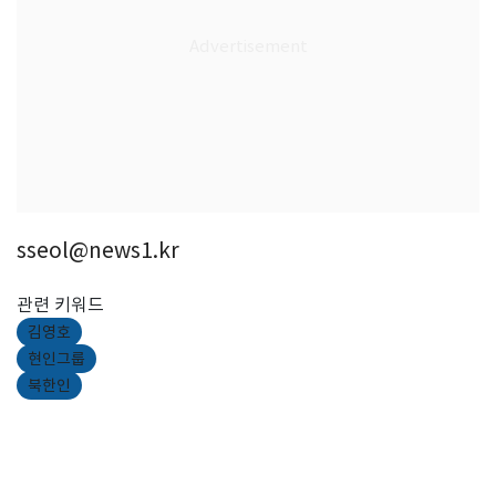
sseol@news1.kr
관련 키워드
김영호
현인그룹
북한인