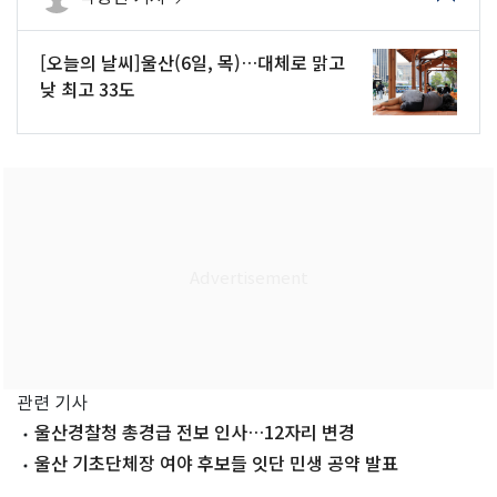
[오늘의 날씨]울산(6일, 목)…대체로 맑고
낮 최고 33도
관련 기사
울산경찰청 총경급 전보 인사…12자리 변경
울산 기초단체장 여야 후보들 잇단 민생 공약 발표