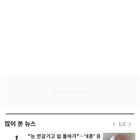
많이 본 뉴스
1
/
2
"눈 안감기고 입 돌아가"…'8혼' 유
1