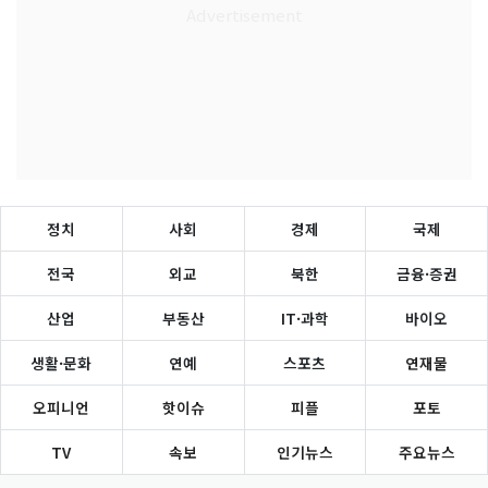
정치
사회
경제
국제
전국
외교
북한
금융·증권
산업
부동산
IT·과학
바이오
생활·문화
연예
스포츠
연재물
오피니언
핫이슈
피플
포토
TV
속보
인기뉴스
주요뉴스