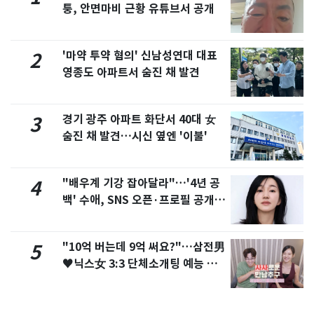
퉁, 안면마비 근황 유튜브서 공개
'마약 투약 혐의' 신남성연대 대표
2
영종도 아파트서 숨진 채 발견
경기 광주 아파트 화단서 40대 女
3
숨진 채 발견…시신 옆엔 '이불'
"배우계 기강 잡아달라"…'4년 공
4
백' 수애, SNS 오픈·프로필 공개
화제
"10억 버는데 9억 써요?"…삼전男
5
♥닉스女 3:3 단체소개팅 예능 화
제