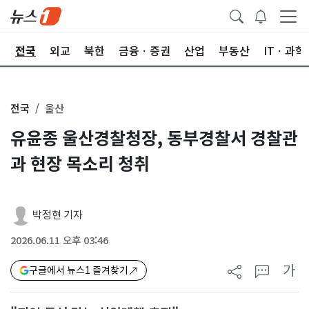
제
전국
외교
북한
금융ㆍ증권
산업
부동산
ITㆍ과학
전국
울산
유윤종 울산경찰청장, 동부경찰서 경찰관
과 현장 목소리 청취
박정현 기자
2026.06.11 오후 03:46
가
구글에서 뉴스1 즐겨찾기