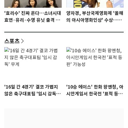
'효리수' 진짜 온다…소녀시대
양자경, 부산국제영화제 '올해
효연·유리·수영 유닛 출격 [N
의 아시아영화인상' 수상…15
이슈]
년만에 부산 온다
스포츠
'16일 간 4경기' 결코 가볍지
'10승 에이스' 한화 왕옌청, 아
않은 축구대표팀 '임시 감독'
시안게임서 한국전 '표적 등
무게
판' 가능성