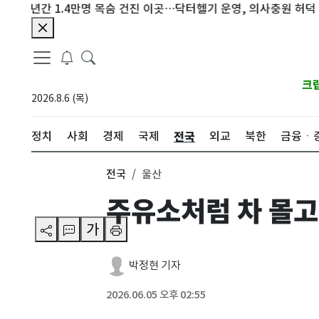
1년간 1.4만명 목숨 건진 이곳…닥터헬기 운영, 의사충원 허덕
"유
크
2026.8.6 (목)
전국
정치
사회
경제
국제
외교
북한
금융ㆍ
전국
울산
주유소처럼 차 몰고
가
박정현 기자
2026.06.05 오후 02:55