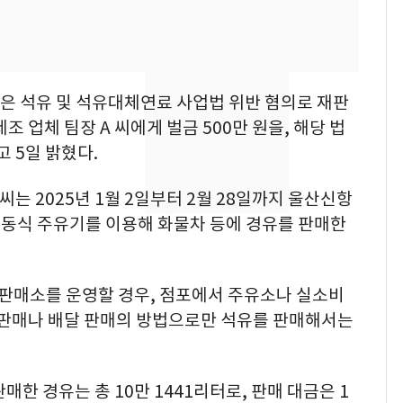
돌파하나…한낮 39도
폭염[오늘날씨]
SK하이닉스 또 프리마
8
켓 하한가…달랑 11주
은 석유 및 석유대체연료 사업법 위반 혐의로 재판
에 시초가 소동
조 업체 팀장 A 씨에게 벌금 500만 원을, 해당 법
"캐리비안 베이 여자 탈
고 5일 밝혔다.
9
의실에 남자가 있어
요"…경찰 수사
는 2025년 1월 2일부터 2월 28일까지 울산신항
동식 주유기를 이용해 화물차 등에 경유를 판매한
전남광주통합특별시 정
10
무부시장 후보 백승주·
윤난실 지명
판매소를 운영할 경우, 점포에서 주유소나 실소비
동 판매나 배달 판매의 방법으로만 석유를 판매해서는
매한 경유는 총 10만 1441리터로, 판매 대금은 1