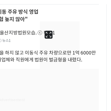
이동 주유 방식 영업
험 높지 않아"
ⓒ 뉴스1
업을 하지 않고 이동식 주유 차량으로만 1억 6000만
매업체와 직원에게 법원이 벌금형을 내렸다.
[단독]"이번 역은 신논
6
현, 토스역입니다"…서
울 지하철에 토스 이름
새겼다
펄펄 끓는 서울, 40도
7