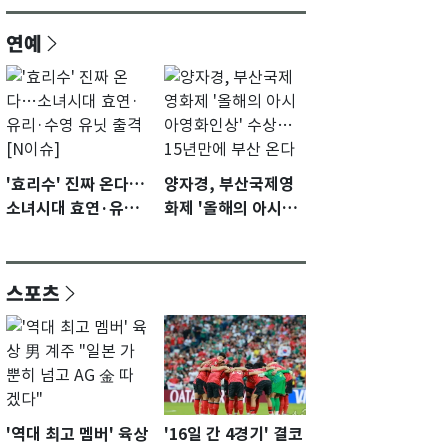
연예
'효리수' 진짜 온다…
양자경, 부산국제영
소녀시대 효연·유리·
화제 '올해의 아시아
수영 유닛 출격 [N이
영화인상' 수상…15
슈]
년만에 부산 온다
스포츠
'역대 최고 멤버' 육상
'16일 간 4경기' 결코