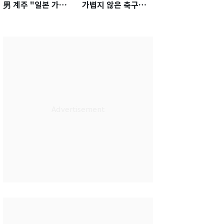
男 계주 "일본 가뿐히
가볍지 않은 축구대
넘고 AG 金 따겠다"
표팀 '임시 감독' 무게