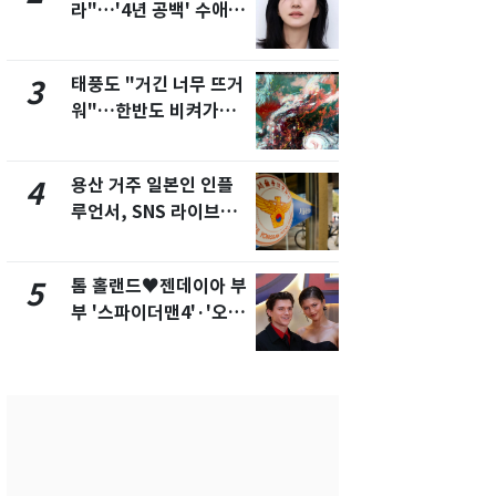
라"…'4년 공백' 수애,
돌파하나…한
SNS 오픈·프로필 공개
폭염[오늘날
화제
태풍도 "거긴 너무 뜨거
SK하이닉스
3
8
워"…한반도 비켜가는
켓 하한가…
'돌핀'과 '찬홈'
에 시초가 
용산 거주 일본인 인플
"캐리비안 
4
9
루언서, SNS 라이브방
의실에 남자
송 도중 사망
요"…경찰 
톰 홀랜드♥젠데이아 부
전남광주통
5
10
부 '스파이더맨4'·'오디
무부시장 후
세이'로 극장 장악
윤난실 지명