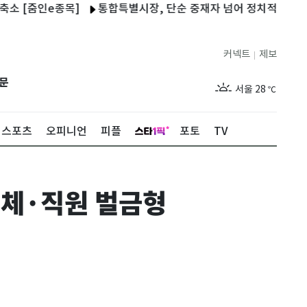
[줌인e종목]
통합특별시장, 단순 중재자 넘어 정치적 리더십 발휘
커넥트
제보
|
제주
27
℃
문
서울
28
℃
부산
26
℃
스포츠
오피니언
피플
포토
TV
대구
26
℃
인천
28
℃
업체·직원 벌금형
광주
25
℃
대전
26
℃
울산
24
℃
강릉
23
℃
제주
27
℃