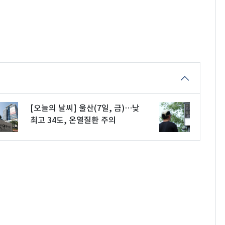
[오늘의 날씨] 울산(7일, 금)…낮
최고 34도, 온열질환 주의