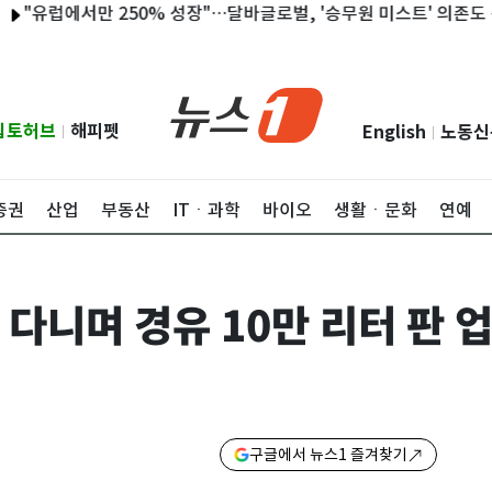
럽에서만 250% 성장"…달바글로벌, '승무원 미스트' 의존도 축소 
립토허브
해피펫
English
노동신
|
|
증권
산업
부동산
ITㆍ과학
바이오
생활ㆍ문화
연예
 다니며 경유 10만 리터 판 
구글에서 뉴스1 즐겨찾기