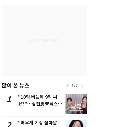
서울
28
℃
부산
26
℃
대구
26
℃
인천
28
℃
광주
25
℃
대전
26
℃
울산
24
℃
강릉
23
℃
많이 본 뉴스
1
/
2
제주
27
℃
"10억 버는데 9억 써
[단독]"이번
1
6
요?"…삼전男♥닉스女
현, 토스역
3:3 단체소개팅 예능 화
울 지하철에
제
새겼다
"배우계 기강 잡아달
펄펄 끓는 서
2
7