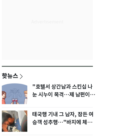
핫뉴스
"호텔서 상간남과 스킨십 나
눈 시누이 목격…제 남편이
입 다물라 하네요"
태국행 기내 그 남자, 잠든 여
승객 성추행…"바지에 체액
까지 묻었다"