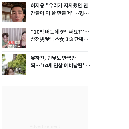
허지웅 "우리가 지지했던 인
간들이 이 꼴 만들어"…형소
법 개정안에 발끈
"10억 버는데 9억 써요?"…
삼전男♥닉스女 3:3 단체소
개팅 예능 화제
유하진, 민낯도 반짝반
짝…'14세 연상 예비남편' 강
균성이 반한 청순 미모