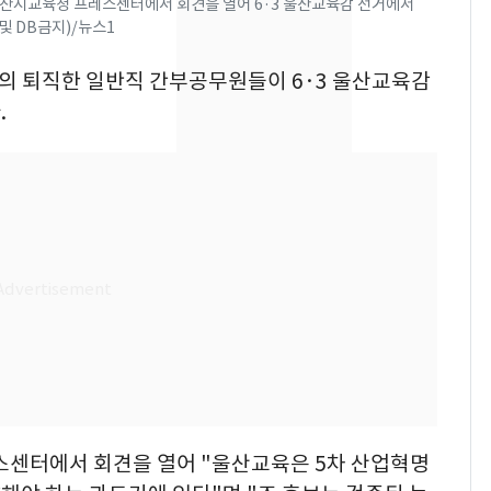
울산시교육청 프레스센터에서 회견을 열어 6·3 울산교육감 선거에서
었다…축구협회장 출장
및 DB금지)/뉴스1
에 부인 3회 동반 '펑펑'
지역의 퇴직한 일반직 간부공무원들이 6·3 울산교육감
[단독] 경찰, '김부장'
8
.
제작사 회장 수사…자본
시장법 위반 의혹
13호 태풍 '돌핀' 日오
9
키나와·가고시마현 접
근…26만명 대피령
'일타강사' 남편과 아내
10
의 마지막 술자리…비극
으로 끝나버린 17년
레스센터에서 회견을 열어 "울산교육은 5차 산업혁명