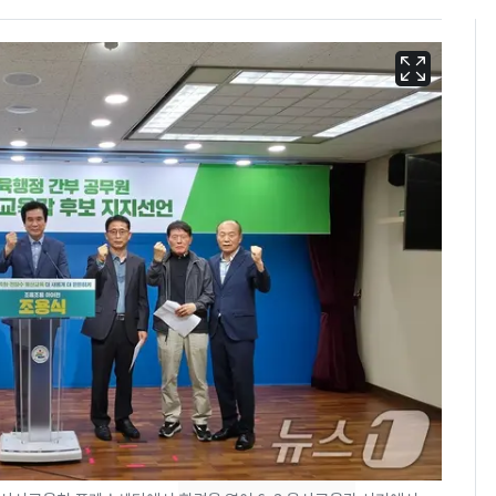
회춘실험 억만장자, '여
6
친 생리혈' 냉동고 보
관…"자궁 내부 궁금
해"
'심판 성접대'가 끝 아니
7