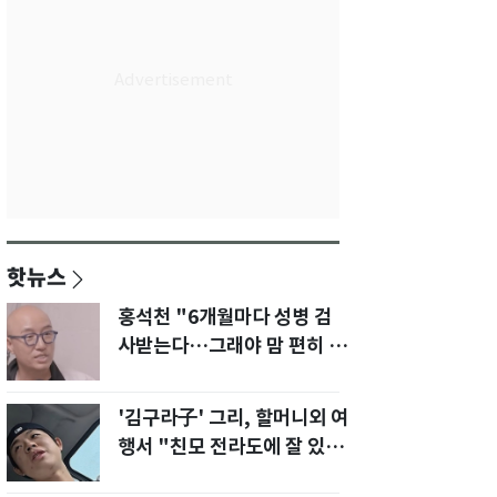
핫뉴스
홍석천 "6개월마다 성병 검
사받는다…그래야 맘 편히 성
생활" 깜짝 고백
'김구라子' 그리, 할머니외 여
행서 "친모 전라도에 잘 있
어"…유튜브서 언급