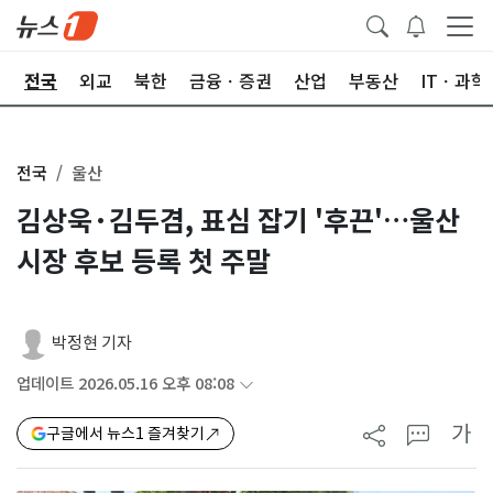
제
전국
외교
북한
금융ㆍ증권
산업
부동산
ITㆍ과학
전국
울산
김상욱·김두겸, 표심 잡기 '후끈'…울산
시장 후보 등록 첫 주말
박정현 기자
업데이트 2026.05.16 오후 08:08
가
구글에서 뉴스1 즐겨찾기