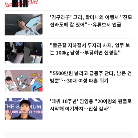
'김구라子' 그리, 할머니외 여행서 "친모
전라도에 잘 있어"…유튜브서 언급
"출근길 지하철서 두자리 차지, 업무 보
는 100㎏ 남성…부딪히면 신경질"
"5500만원 날리고 급등주 단타, 남은 건
빚뿐"…30대 여성 파혼 위기
'데뷔 10주년' 임영웅 "20여명의 팬들로
시작해 여기까지…진심 감사"