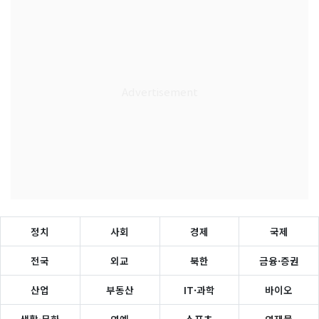
정치
사회
경제
국제
전국
외교
북한
금융·증권
산업
부동산
IT·과학
바이오