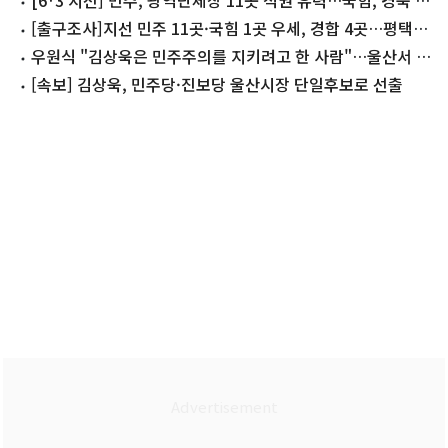
빙 '접전'(종합)
[6·3 지선] 민주, 광역단체장 11곳 석권 유력…국힘, 경북 수
성(종합)
[출구조사]지선 민주 11곳·국힘 1곳 우세, 경합 4곳…평택을
·부산북갑 접전
우원식 "김상욱은 민주주의를 지키려고 한 사람"…울산서 지
원유세
[속보] 김상욱, 민주당·진보당 울산시장 단일후보로 선출