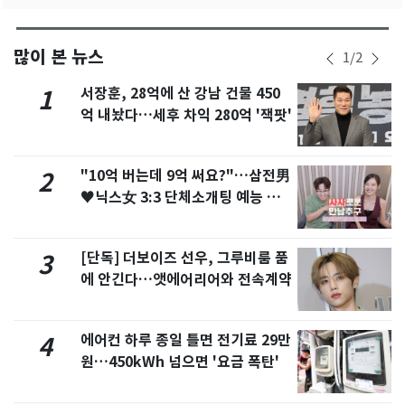
많이 본 뉴스
1
/
2
서장훈, 28억에 산 강남 건물 450
1
억 내놨다…세후 차익 280억 '잭팟'
"10억 버는데 9억 써요?"…삼전男
2
♥닉스女 3:3 단체소개팅 예능 화
제
[단독] 더보이즈 선우, 그루비룸 품
3
에 안긴다…앳에어리어와 전속계약
에어컨 하루 종일 틀면 전기료 29만
4
원…450kWh 넘으면 '요금 폭탄'