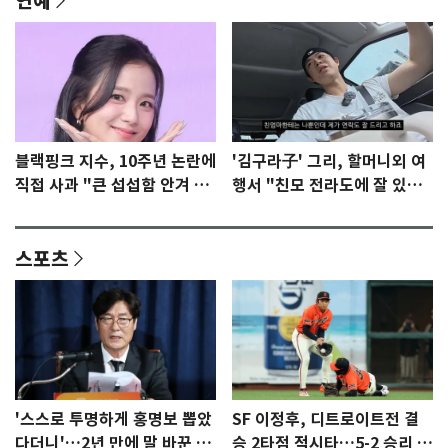
연예
블랙핑크 지수, 10주년 논란에
'김구라子' 그리, 할머니외 여
직접 사과 "큰 섭섭함 안겨 미
행서 "친모 전라도에 잘 있
안"
어"…유튜브서 언급
스포츠
'스스로 투명하게 홍명보 뽑았
SF 이정후, 디트로이트전 결
다더니'…2년 만에 말 바꾼 이
승 2타점 적시타…5-2 승리 견