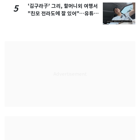
'김구라子' 그리, 할머니외 여행서
5
"친모 전라도에 잘 있어"…유튜브
서 언급