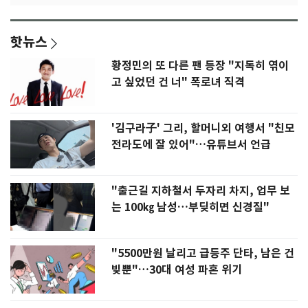
핫뉴스
황정민의 또 다른 팬 등장 "지독히 엮이
고 싶었던 건 너" 폭로녀 직격
'김구라子' 그리, 할머니외 여행서 "친모
전라도에 잘 있어"…유튜브서 언급
"출근길 지하철서 두자리 차지, 업무 보
는 100㎏ 남성…부딪히면 신경질"
"5500만원 날리고 급등주 단타, 남은 건
빚뿐"…30대 여성 파혼 위기