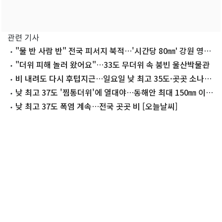
관련 기사
"물 반 사람 반" 전국 피서지 북적…'시간당 80㎜' 강원 영동
은 입수 금지
"더위 피해 놀러 왔어요"…33도 무더위 속 붐빈 울산박물관
비 내려도 다시 후텁지근…일요일 낮 최고 35도·곳곳 소나기
[내일날씨]
낮 최고 37도 '찜통더위'에 열대야…동해안 최대 150㎜ 이상
폭우(종합)
낮 최고 37도 폭염 계속…전국 곳곳 비 [오늘날씨]