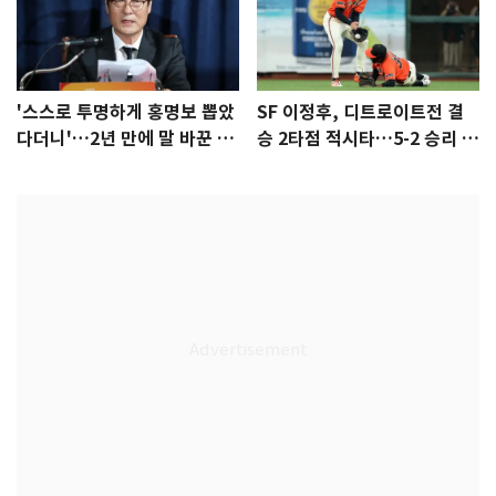
'스스로 투명하게 홍명보 뽑았
SF 이정후, 디트로이트전 결
다더니'…2년 만에 말 바꾼 이
승 2타점 적시타…5-2 승리 견
임생
인