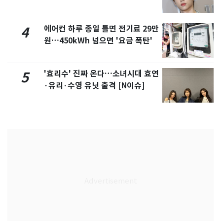
에어컨 하루 종일 틀면 전기료 29만
4
원…450kWh 넘으면 '요금 폭탄'
'효리수' 진짜 온다…소녀시대 효연
5
·유리·수영 유닛 출격 [N이슈]