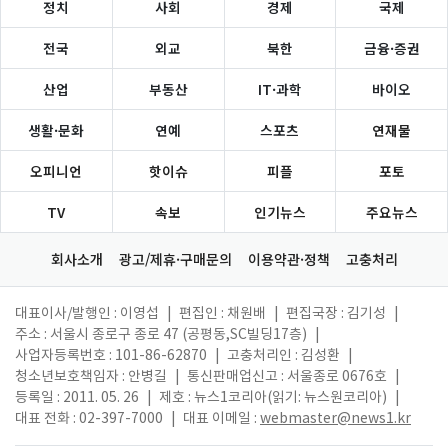
정치
사회
경제
국제
전국
외교
북한
금융·증권
산업
부동산
IT·과학
바이오
생활·문화
연예
스포츠
연재물
오피니언
핫이슈
피플
포토
TV
속보
인기뉴스
주요뉴스
회사소개
광고/제휴·구매문의
이용약관·정책
고충처리
대표이사/발행인 : 이영섭
|
편집인 : 채원배
|
편집국장 : 김기성
|
주소 : 서울시 종로구 종로 47 (공평동,SC빌딩17층)
|
사업자등록번호 : 101-86-62870
|
고충처리인 : 김성환
|
청소년보호책임자 : 안병길
|
통신판매업신고 : 서울종로 0676호
|
등록일 : 2011. 05. 26
|
제호 : 뉴스1코리아(읽기: 뉴스원코리아)
|
대표 전화 : 02-397-7000
|
대표 이메일 :
webmaster@news1.kr