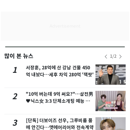
많이 본 뉴스
1
/
2
서장훈, 28억에 산 강남 건물 450
1
억 내놨다…세후 차익 280억 '잭팟'
"10억 버는데 9억 써요?"…삼전男
2
♥닉스女 3:3 단체소개팅 예능 화
제
[단독] 더보이즈 선우, 그루비룸 품
3
에 안긴다…앳에어리어와 전속계약