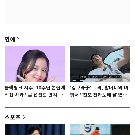
연예
블랙핑크 지수, 10주년 논란에
'김구라子' 그리, 할머니외 여
직접 사과 "큰 섭섭함 안겨 미
행서 "친모 전라도에 잘 있
안"
어"…유튜브서 언급
스포츠