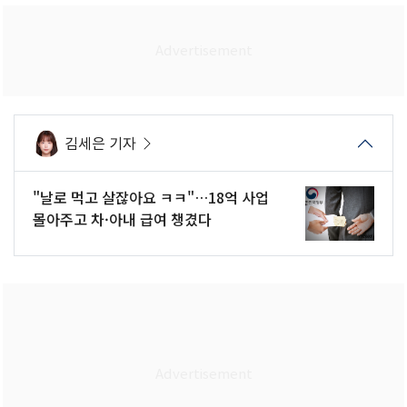
김세은 기자
"날로 먹고 살잖아요 ㅋㅋ"…18억 사업
몰아주고 차·아내 급여 챙겼다