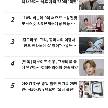
억 내놨다…세후 차익 280억 '잭팟'
"10억 버는데 9억 써요?"…삼전男
2
♥닉스女 3:3 단체소개팅 예능 화
제
'김구라子' 그리, 할머니외 여행서
3
"친모 전라도에 잘 있어"…유튜브
서 언급
[단독] 더보이즈 선우, 그루비룸 품
4
에 안긴다…앳에어리어와 전속계약
에어컨 하루 종일 틀면 전기료 29만
5
원…450kWh 넘으면 '요금 폭탄'