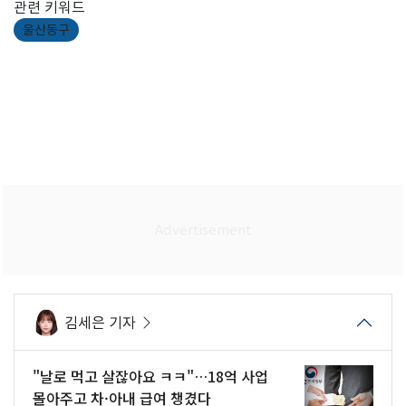
관련 키워드
울산동구
김세은 기자
"날로 먹고 살잖아요 ㅋㅋ"…18억 사업
몰아주고 차·아내 급여 챙겼다