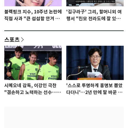
블랙핑크 지수, 10주년 논란에
'김구라子' 그리, 할머니외 여
직접 사과 "큰 섭섭함 안겨 미
행서 "친모 전라도에 잘 있
안"
어"…유튜브서 언급
스포츠
시메오네 감독, 이강인 극찬
'스스로 투명하게 홍명보 뽑았
"겸손하고 노력하는 선수…좋
다더니'…2년 만에 말 바꾼 이
은 첫인상"
임생