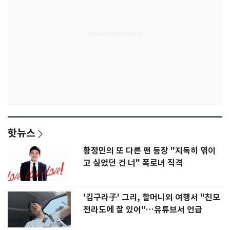
핫뉴스
황정민의 또 다른 팬 등장 "지독히 엮이
고 싶었던 건 너" 폭로녀 직격
'김구라子' 그리, 할머니외 여행서 "친모
전라도에 잘 있어"…유튜브서 언급