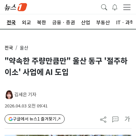
제
전국
외교
북한
금융ㆍ증권
산업
부동산
ITㆍ과학
전국
울산
"약속한 주량만큼만" 울산 동구 '절주하
이소' 사업에 AI 도입
김세은 기자
2026.04.03 오전 09:41
가
구글에서 뉴스1 즐겨찾기