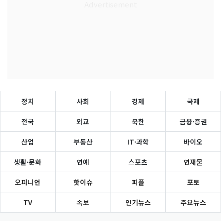
정치
사회
경제
국제
전국
외교
북한
금융·증권
산업
부동산
IT·과학
바이오
생활·문화
연예
스포츠
연재물
오피니언
핫이슈
피플
포토
TV
속보
인기뉴스
주요뉴스