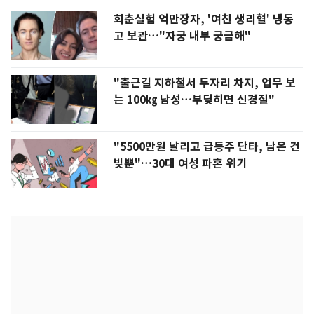
회춘실험 억만장자, '여친 생리혈' 냉동
고 보관…"자궁 내부 궁금해"
"출근길 지하철서 두자리 차지, 업무 보
는 100㎏ 남성…부딪히면 신경질"
"5500만원 날리고 급등주 단타, 남은 건
빚뿐"…30대 여성 파혼 위기