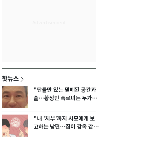
핫뉴스
"단둘만 있는 밀폐된 공간과
술…황정민 폭로녀는 두가지
에 집착했다"
"내 '치부'까지 시모에게 보
고하는 남편…집이 감옥 같
다" 아내 고통