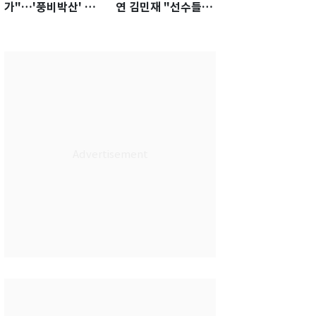
가"…'풍비박산' 축
연 김민재 "선수들도
구협회장 후보 '실종'
못 하기는 했다"