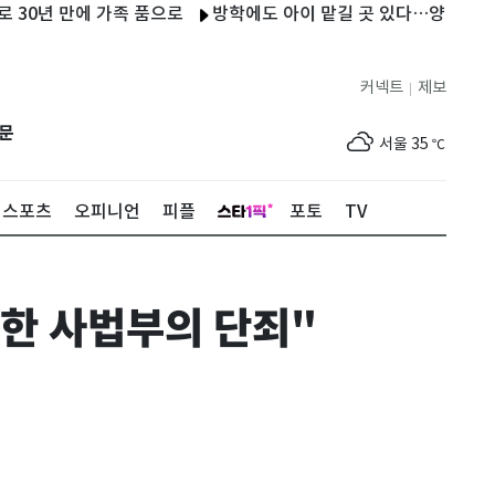
 만에 가족 품으로
방학에도 아이 맡길 곳 있다…양양군 '초등 방
커넥트
제보
|
제주
30
℃
문
서울
35
℃
부산
33
℃
스포츠
오피니언
피플
포토
TV
대구
36
℃
인천
36
℃
대한 사법부의 단죄"
광주
36
℃
대전
35
℃
울산
33
℃
강릉
31
℃
제주
30
℃