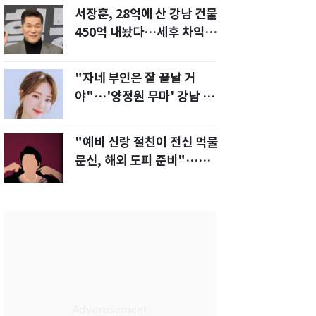
서장훈, 28억에 산 강남 건물
450억 내놨다…세후 차익
280억 '잭팟'
"자네 부인은 잘 끝날 거
야"…'양정원 무마' 강남 경
찰, 다른 돈도 받은 정황
"예비 신랑 절친이 전신 먹물
문신, 해외 도피 준비"…예비
신부 '혼란'