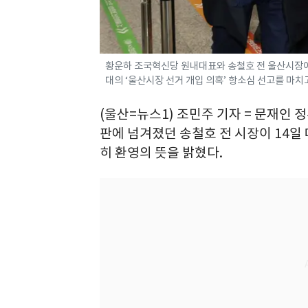
황운하 조국혁신당 원내대표와 송철호 전 울산시장이 
대의 ‘울산시장 선거 개입 의혹’ 항소심 선고를 마치고 
(울산=뉴스1) 조민주 기자 = 문재인 
판에 넘겨졌던 송철호 전 시장이 14
히 환영의 뜻을 밝혔다.