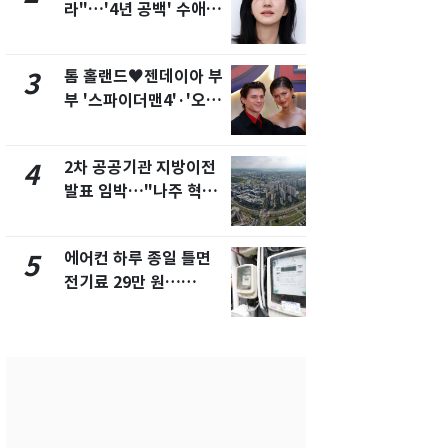
라"…'4년 공백' 수애,
건물 450
SNS 오픈·프로필 공개
후 차익 280
화제
톰 홀랜드♥젠데이아 부
2600만명 
3
8
부 '스파이더맨4'·'오디
나나킥 베이
세이'로 극장 장악
의 깜짝 선물
2차 공공기관 지방이전
축구협회, 
4
9
발표 임박…"나주 혁신
들 10여명 대
도시 최적"
대' 의혹…
픽 예선 등
에어컨 하루 종일 틀면
美 상원 클
5
10
전기료 29만 원…
리 난항…민
450kWh 넘으면 '요금
·AML 보완
폭탄'