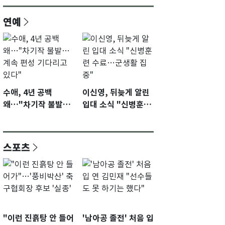
연예
수애, 4년 공백
이신영, 뒤늦게 알린
왜…"차기작 불발…
입대 소식 "신병훈련
계속 편성 기다리고
수료…군생활 집중"
있다"
스포츠
"이런 진흙탕 안 들어
'남아공 졸전' 처음 입