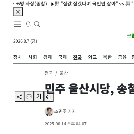
6명 사상(종합)
野 "집값 잡겠다며 국민만 잡아" vs 與 "공급 
크
2026.8.7 (금)
전국
정치
사회
경제
국제
외교
북한
금융ㆍ
전국
울산
민주 울산시당, 송철
가
조민주 기자
2025.08.14 오후 04:07