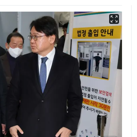
"캐리비안 베이 여자 탈
6
의실에 남자가 있어
요"…경찰 수사
서장훈, 28억에 산 강남
7