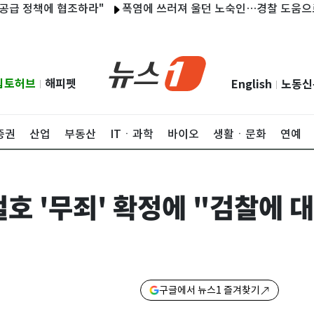
정책에 협조하라"
폭염에 쓰러져 울던 노숙인…경찰 도움으로 30년
립토허브
해피펫
English
노동신
|
|
증권
산업
부동산
ITㆍ과학
바이오
생활ㆍ문화
연예
호 '무죄' 확정에 "검찰에 
구글에서 뉴스1 즐겨찾기