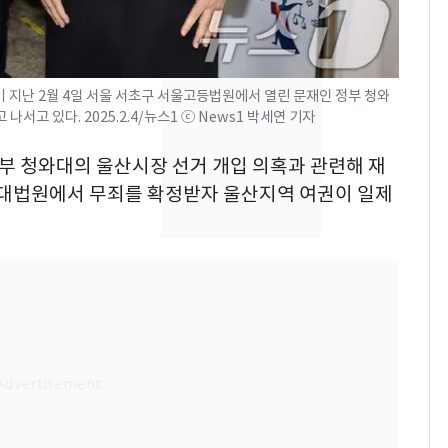
건물 450억 내놨다…세
후 차익 280억 '잭팟'
2600만명 사로잡은 '바
8
지난 2월 4일 서울 서초구 서울고등법원에서 열린 문재인 정부 청와
나나킥 베이비'…농심
나서고 있다. 2025.2.4/뉴스1 ⓒ News1 박세연 기자
의 깜짝 선물
정부 청와대의 울산시장 선거 개입 의혹과 관련해 재
축구협회, 외국인 심판
9
들 10여명 대상 '성 접
일 대법원에서 무죄를 확정받자 울산지역 여권이 일제
대' 의혹…월드컵·올림
픽 예선 등
美 상원 클래리티법 처
10
리 난항…민주당 "윤리
·AML 보완 우선"