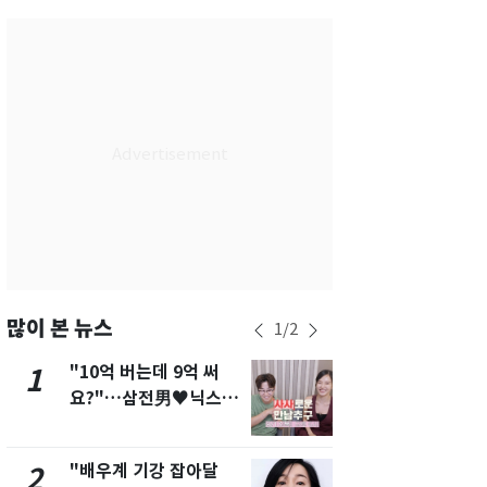
서울
35
℃
부산
33
℃
대구
36
℃
인천
36
℃
광주
36
℃
대전
35
℃
울산
33
℃
강릉
31
℃
많이 본 뉴스
1
/
2
제주
30
℃
"10억 버는데 9억 써
"캐리비안 
1
6
요?"…삼전男♥닉스女
의실에 남자
3:3 단체소개팅 예능 화
요"…경찰 
제
"배우계 기강 잡아달
서장훈, 28
2
7