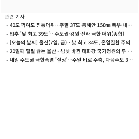
관련 기사
40도 꺾여도 찜통더위…주말 37도·동해안 150㎜ 폭우·내륙
소나기
입추 '낮 최고 39도'…수도권·강원·전라 극한 더위(종합)
[오늘의 날씨] 울산(7일, 금)…낮 최고 34도, 온열질환 주의
20일째 펄펄 끓는 울산…밤낮 바뀐 태화강 국가정원의 두 얼
굴
내일 수도권 극한폭염 '절정'…주말 비로 주춤, 다음주도 36
도 '찜통'