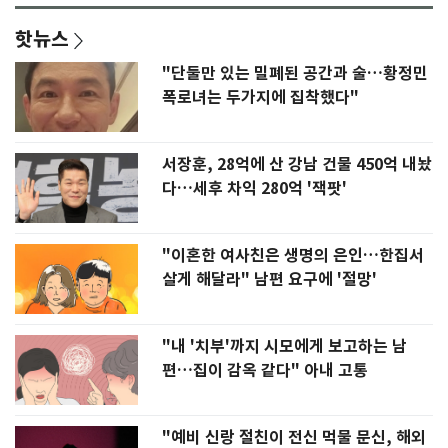
핫뉴스
"단둘만 있는 밀폐된 공간과 술…황정민
폭로녀는 두가지에 집착했다"
서장훈, 28억에 산 강남 건물 450억 내놨
다…세후 차익 280억 '잭팟'
"이혼한 여사친은 생명의 은인…한집서
살게 해달라" 남편 요구에 '절망'
"내 '치부'까지 시모에게 보고하는 남
편…집이 감옥 같다" 아내 고통
"예비 신랑 절친이 전신 먹물 문신, 해외