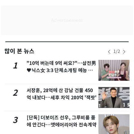
많이 본 뉴스
1
/
2
"10억 버는데 9억 써요?"…삼전男
1
♥닉스女 3:3 단체소개팅 예능 화
제
서장훈, 28억에 산 강남 건물 450
2
억 내놨다…세후 차익 280억 '잭팟'
[단독] 더보이즈 선우, 그루비룸 품
3
에 안긴다…앳에어리어와 전속계약