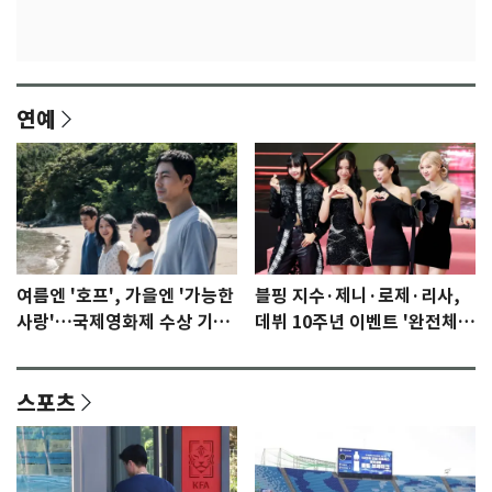
연예
여름엔 '호프', 가을엔 '가능한
블핑 지수·제니·로제·리사,
사랑'…국제영화제 수상 기대
데뷔 10주년 이벤트 '완전체'
감 [N이슈]
참석 확정…기대감 UP
스포츠