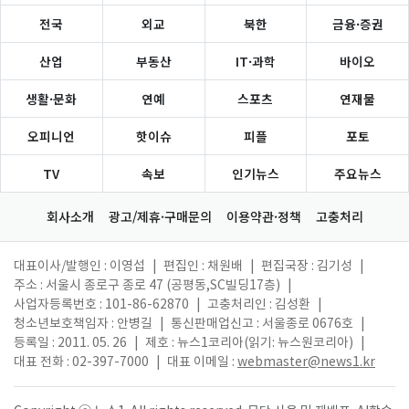
전국
외교
북한
금융·증권
산업
부동산
IT·과학
바이오
생활·문화
연예
스포츠
연재물
오피니언
핫이슈
피플
포토
TV
속보
인기뉴스
주요뉴스
회사소개
광고/제휴·구매문의
이용약관·정책
고충처리
대표이사/발행인 : 이영섭
|
편집인 : 채원배
|
편집국장 : 김기성
|
주소 : 서울시 종로구 종로 47 (공평동,SC빌딩17층)
|
사업자등록번호 : 101-86-62870
|
고충처리인 : 김성환
|
청소년보호책임자 : 안병길
|
통신판매업신고 : 서울종로 0676호
|
등록일 : 2011. 05. 26
|
제호 : 뉴스1코리아(읽기: 뉴스원코리아)
|
대표 전화 : 02-397-7000
|
대표 이메일 :
webmaster@news1.kr