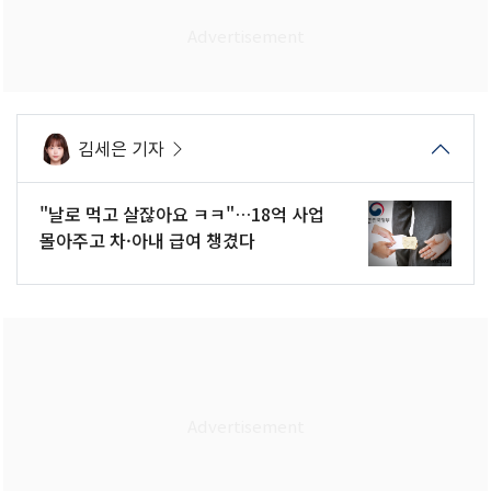
김세은 기자
"날로 먹고 살잖아요 ㅋㅋ"…18억 사업
몰아주고 차·아내 급여 챙겼다