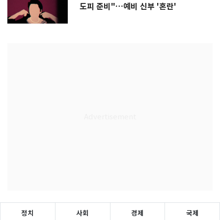
도피 준비"…예비 신부 '혼란'
정치
사회
경제
국제