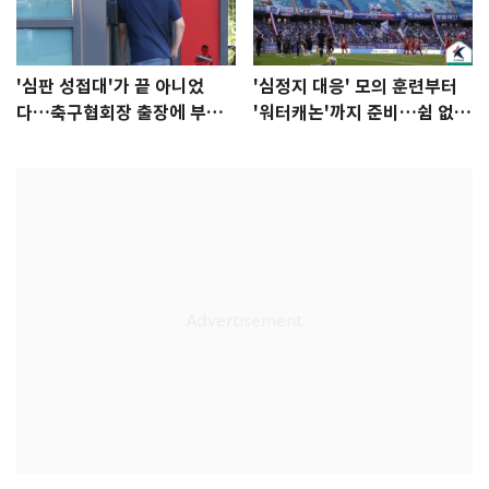
'심판 성접대'가 끝 아니었
'심정지 대응' 모의 훈련부터
다…축구협회장 출장에 부인
'워터캐논'까지 준비…쉼 없는
3회 동반 '펑펑'
K리그