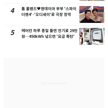
톰 홀랜드♥젠데이아 부부 '스파이
4
더맨4'·'오디세이'로 극장 장악
에어컨 하루 종일 틀면 전기료 29만
5
원…450kWh 넘으면 '요금 폭탄'