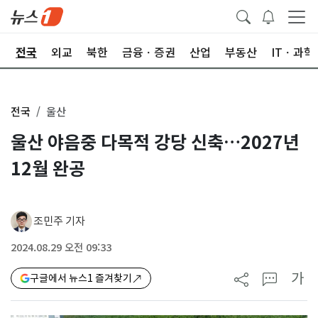
제
전국
외교
북한
금융ㆍ증권
산업
부동산
ITㆍ과학
전국
울산
울산 야음중 다목적 강당 신축…2027년
12월 완공
조민주 기자
2024.08.29 오전 09:33
가
구글에서 뉴스1 즐겨찾기