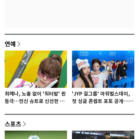
연예
최예나, 노출 없이 '워터밤' 퀸
'JYP 걸그룹' 아워벌스데이,
등극…전신 슈트로 신선한 충
첫 싱글 콘셉트 포토 공개…청
격 [N샷]
량·키치
스포츠