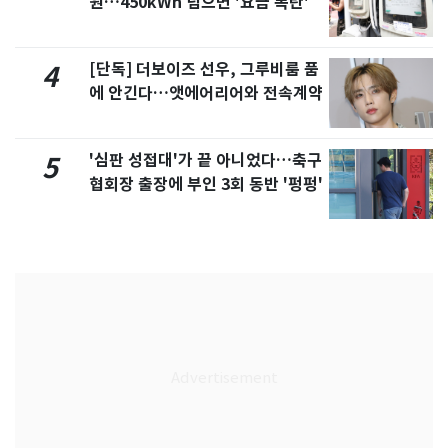
원…450kWh 넘으면 '요금 폭탄'
[단독] 더보이즈 선우, 그루비룸 품
4
에 안긴다…앳에어리어와 전속계약
'심판 성접대'가 끝 아니었다…축구
5
협회장 출장에 부인 3회 동반 '펑펑'