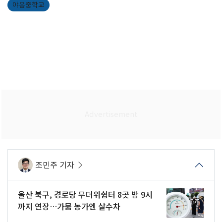
야음중학교
조민주 기자
울산 북구, 경로당 무더위쉼터 8곳 밤 9시
까지 연장…가뭄 농가엔 살수차