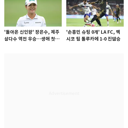
'돌아온 신인왕' 장은수, 제주
'손흥민 슈팅 0개' LA FC, 멕
삼다수 역전 우승…생애 첫승
시코 팀 톨루카에 1-0 진땀승
감격