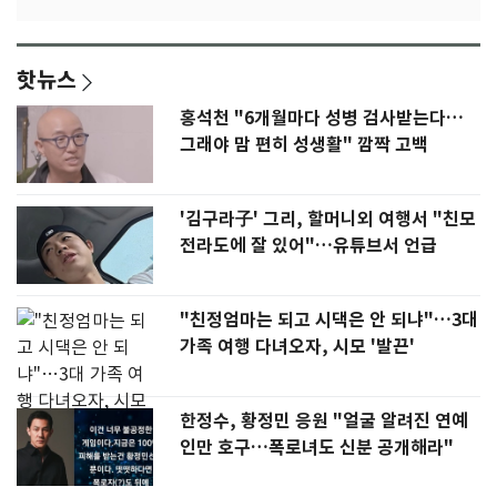
핫뉴스
홍석천 "6개월마다 성병 검사받는다…
그래야 맘 편히 성생활" 깜짝 고백
'김구라子' 그리, 할머니외 여행서 "친모
전라도에 잘 있어"…유튜브서 언급
"친정엄마는 되고 시댁은 안 되냐"…3대
가족 여행 다녀오자, 시모 '발끈'
한정수, 황정민 응원 "얼굴 알려진 연예
인만 호구…폭로녀도 신분 공개해라"