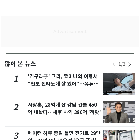
많이 본 뉴스
1
/
2
'김구라子' 그리, 할머니외 여행서
1
"친모 전라도에 잘 있어"…유튜브
서 언급
서장훈, 28억에 산 강남 건물 450
2
억 내놨다…세후 차익 280억 '잭팟'
에어컨 하루 종일 틀면 전기료 29만
3