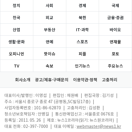
정치
사회
경제
국제
전국
외교
북한
금융·증권
산업
부동산
IT·과학
바이오
생활·문화
연예
스포츠
연재물
오피니언
핫이슈
피플
포토
TV
속보
인기뉴스
주요뉴스
회사소개
광고/제휴·구매문의
이용약관·정책
고충처리
대표이사/발행인 : 이영섭
|
편집인 : 채원배
|
편집국장 : 김기성
|
주소 : 서울시 종로구 종로 47 (공평동,SC빌딩17층)
|
사업자등록번호 : 101-86-62870
|
고충처리인 : 김성환
|
청소년보호책임자 : 안병길
|
통신판매업신고 : 서울종로 0676호
|
등록일 : 2011. 05. 26
|
제호 : 뉴스1코리아(읽기: 뉴스원코리아)
|
대표 전화 : 02-397-7000
|
대표 이메일 :
webmaster@news1.kr